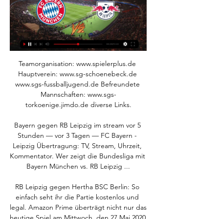
Teamorganisation: www.spielerplus.de Hauptverein: www.sg-schoenebeck.de www.sgs-fussballjugend.de Befreundete Mannschaften: www.sgs-torkoenige.jimdo.de diverse Links.

Bayern gegen RB Leipzig im stream vor 5 Stunden — vor 3 Tagen — FC Bayern - Leipzig Übertragung: TV, Stream, Uhrzeit, Kommentator. Wer zeigt die Bundesliga mit Bayern München vs. RB Leipzig ...

RB Leipzig gegen Hertha BSC Berlin: So einfach seht ihr die Partie kostenlos und legal. Amazon Prime überträgt nicht nur das heutige Spiel am Mittwoch, den 27.Mai 2020 ab 18:30 Uhr, sondern noch.

Berichterstattung über Hansa Rostock, SV Meppen oder auch Eintracht Braunschweig gibt es im NDR bei "NDR Info" jeden Tag um fünf vor halb in den aktuellen Sportnachrichten. Am Samstagabend gibt es ab 17 Uhr im Ersten Berichte zu ausgewählten Partien der 3. Liga in der "Sportschau". Mannheim vs. Braunschweig: Die Tabelle des 18. Spieltages der Saison 2019/20 in der 3. Liga. Platz Mannschaft.

Welcome Home - Wir sind eine Kirche in Aarau und in Zürich, die begeistert für Gott, für Sein Haus und für Menschen ist. Wir treffen uns jeden Sonntag um 10 Uhr im Kino Ideal Aarau und um 11 Uhr im Mellow Club Wollishofen.

Dass der VfB Stuttgart am Sonntag (ab 15:30 Uhr) seine Rückkehr in die Fußball-Bundesliga perfekt machen wird, daran zweifelt bei den Schwaben nach dem 6:0-Kantersieg in der letzten Woche in.

FC Bayern München vs. RB Leipzig heute live im Free-TV vor 8 Stunden — Hier erfahrt Ihr zumindest, welcher Anbieter das Spiel gegen RB Leipzig heute live im Free-TV und Livestream zeigt / überträgt.

FC Bayern gegen RB Leipzig LIVE: Übertragung im TV & vor 3 Tagen — FC Bayern gegen RB Leipzig LIVE: Übertragung im TV & Stream auf Sky. Bayern vs. Leipzig LIVE! Alle Infos zur Übertragung. Sky Sport. 21.02.2024 ...

Bayern gegen RB Leipzig im streaming FC Bayern vor 13 Stunden — Bayern gegen RB Leipzig im streaming FC Bayern – RB Leipzig im TV & Stream: So sehen Sie das 24/02/2024 Streamen 20.01.2023 — Am Freitag um ...

Der VfL Wolfsburg empfängt am heutigen Samstag den Tabellenzweiten RB Leipzig zuhause. Nach der 1:6-Klatsche im Pokal sind die Wölfe gegen den Champions-League-Achtelfinalisten auf Revanche aus.

GC – Schaffhausen 5:3 Klare Ansage aus dem Ländle! Vaduz schlägt den Leader aus Lausanne (siehe unten). Für GC heisst es. DEUTSCHLAND ⋅ Der deutsche Zweitligist Jahn Regensburg verpflichtet bis Ende Juni 2022 den Innenverteidiger Jan Elvedi vom.

2020-2-29 · Jetzt also doch: Die DFL hat kurzfristig das Bundesliga-Spiel zwischen Werder Bremen und Eintracht Frankfurt am Sonntag abgesagt. Der Nachholtermin ist offen.

2020-3-14 · Für aktuelle Fussball Ergebnisse live Western Australian League bitte den Fussball Live-Ticker nutzen : Western Australian League live Ticker Für aktuellste Spielstände bei gerade laufenden Partien der internationalen Turniere oder Fussball Ergebnisse einer speziellen Liga bitte direkt in unserem Ergebnis Live Ticker nachsehen.

Pressekonferenz vor Bayern München. Profis 02.12.2019. INSIDE: Krake Pavlenka und Doppelpacker Rashica. Profis 27.06.2020. SV Werder Bremen - FC Köln (Highlights) Profis 16.06.2020. SV Werder Bremen - FC Bayern München (HL) Profis 22.02.2020. Werder Bremen - Borussia Dortmund (HL) Profis 08.02.2020 . Werder Bremen - Union Berlin (HL) Folge uns: Mitglied werden. zur Anmeldung. …

2020-5-30 · Hallescher FC - Eintracht Braunschweig-Magenta Sport. 19.00 Uhr. 3. Liga. FC Bayern München II - SC Preußen Münster-Magenta Sport. 19.00 Uhr. 3. Liga. MSV Duisburg - …

RB Leipzig VfL Wolfsburg 54. Werner. 82. Weghorst. Schiedsrichter. Deniz Aytekin. Note. 2,6. 3,5 2,2 3,4 Christian Dietz. Eduard Beitinger. Michael Bacher. Benjamin Brand. Michael Emmer. Statistik von Deniz Aytekin. Spiele. 12 18 Siege (DFL) 8 8 Siege (WT) 7 9 Unentschieden (DFL) 1 7 Unentschieden (WT) 2.

Skisport-Vereine Straßburg - sichten Sie alle Firmen und Unternehmen mit Adresse, Telefonnummer und ★ Bewertungen. Das Stadtbranchenbuch für Straßburg zeigt Ihnen aktuell ᐅ 96 Einträge.

Der TSV 1860 bestreitet seinen ersten Härtetest. Noch nicht dabei gegen den SV Pullach sind Timo Gebhart und Jan Mauersberger. Wir übertragen im Live-Stream.

Bayern gegen Leipzig live im TV am 24.02. ab 18:30 Uhr vor 3 Tagen — ab 18:30 Uhr: Jetzt Live Stream starten. Am 23. Spieltag bekommt es Rekordmeister Bayern München mit RB Leipzig zu tun. Zuletzt hatte der FCB so ...

Bayern vs. Leipzig live im TV und Stream sehen vor 2 Stunden — Der amtierende deutsche Meister empfängt den Pokalsieger: So sehen Sie Bayern München gegen RB Leipzig live im TV und Stream.

RB Leipzig steht zum ersten Mal in der Club-Geschichte im Halbfinale der Fußball-Champions-League. Die Deutschen setzten sich am Donnerstag im Viertelfinale des Finalturniers in Lissabon gegen Atletico Madrid vor leeren Zuschauerrängen mit 2:1 (0:0) durch. Die Mannschaft um die Österreicher Marcel Sabitzer und Konrad Laimer trifft am 18. August an der Algarve auf Paris Saint-Germain.

Planen Sie einen Urlaub in Indonesien? Sichern Sie sich die besten Angebote unter 491 Hotels in Gili Trawangan. 1696 Bewertungen helfen Ihnen, Ihre perfekte Unterkunft zu finden. Profitieren Sie von unserem einfachen und sicheren Buchungsprozess ohne zusätzliche Gebühren!

Wer folgt Paris Saint-Germain als zweites Team in den Halbfinal? Ein Rückspiel gibt es bekanntlich nicht - heute gilt es für Leipzig und Atlético ernst. Live im Ticker.

Olympique Lyon erreicht das Halbfinale der Champions League und trifft dort auf den FC Bayern. Die Franzosen bezwangen Manchester City überraschend mit 3:1 (1:0). Das Team von Pep Guardiola.

[LIVE FERNSEHEN] Bayern gegen RB Leipzig live im tv DFB vor 13 Stunden — vor 2 Tagen — Wer zeigt / überträgt FC Bayern vs. RB Leipzig im TV und LIVE-STREAM? - alle Infos zum Duell ; Bundesliga, 23. Spieltag · 24.

Fussball-Vereine Sankt Georgen an der Stiefing - sichten Sie alle Firmen und Unternehmen mit Adresse, Telefonnummer und ★ Bewertungen. Das Stadtbranchenbuch für Sankt Georgen an der Stiefing zeigt Ihnen aktuell ᐅ 100 Einträge.

Der Online-Katalog leitet Sie bei elektronischen Medien (E-Books oder E-Zeitschriften) über den E-Medien-Login direkt zum Volltext weiter. Bei gedruckten Büchern oder Zeitschriften listet der Online-Katalog die Standorte und die jeweilige Signatur auf, unter der Sie das gewünschte Medium vor Ort finden. Ihre Suchanfrage lässt sich auf den Gesamtbestand der wissenschaftlichen Bibliotheken.

Kriens-Luzern kann doch noch gewinnen. Nach vier Niederlagen in Folge bezwangen die Innerschweizer in der 11. Runde der Nationalliga A den Tabellendritten Pfadi Winterthur 25:22 und schafften in.

2 days ago · Der FC St. Gallen und die Young Boys liegen nach 29 Runden wieder punktgleich an der Tabellenspitze. Die Ostschweizer müssen sich im Cornaredo gegen Lugano mit …

16 Nov 17:00 Das Spiel Etoile Carouge-Sion II beginnt. Sie können beide Teams auf der Website vergleichen: H2H. Das letzte Spiel von Etoile Carouge hat mit dem Sieg 3:0 gegen FC Rapperswil-Jona geendet. Das vorige Spiel von Sion II hat mit Stade Nyonnais (0:0) unentschieden gespielt. Das Ergebnis beider Mannschaften im vorigen Spiel: 2:1.

BBL: Oldenburg schlägt Meister Bayern München. Die Baskets Oldenburg haben beim Meisterturnier der Basketball-Bundesliga (BBL) Meister und Titelverteidiger Bayern München geschlagen und sich.

Radfahren rund um Sankt Gallen ist wohl die schönste Art, diese Ecke Ostschweiz zu erkunden. Damit du die perfekte Radroute rund um Sankt Gallen findest, haben wir alle unsere Fahrrad-Touren bewertet und für dich die Top 20 hier zusammengefasst. Klick auf eine Tour, um alle Details zu sehen, und schau dir die Tipps und Fotos von Mitgliedern der komoot-Community an, die diese Tour bereits.

UEFA bestraft FC Bayern, Frankfurt, Wolfsburg & RB Leipzig – Mehr als 75.000 spektakuläre Fotos bieten einzigartige Einblicke in die nationalen und internationalen Fankurven dieser Welt.

FC Bayern München vs. RB Leipzig: TV, LIVE-STREAM vor 9 Stunden — Im Sommer ist Thomas Tuchel beim FC Bayern Geschichte, im ersten Spiel nach der angekündigten Trennung empfängt der Rekordmeister RB Leipzig ...

Support Group vor 9 Stunden — [LIVESTREAM-TV**][[]] Bayern München gegen RB Leipzig im streaming RB Leipzig vs. FC Bayern München: TV, LIVE-STREAM 24 Februar 2024 ...

Der FC Bayern trennt sich im Topspiel der Bundesliga mit einem torlosen Remis von RB Leipzig in der Allianz Arena. Das Rennen um die Deutsche Meisterschaft bleibt spannend. Der AZ-Liveticker zum.

Vertriebswege: Online/Telefon; Für eine ETF-Kauforder der Angebotsliste (Verlinkung Liste) mit einem Kurswert (Stücke * Kurs) größer 1.200 Euro, die zwischen dem 01.09.2019 und dem 31.08.2020 ausgeführt werden, zahlen Postbank-Kunden folgende Transaktionspreise: Transaktionspreis Internet (nur Kauf): 4,95 Euro ; Transaktionspreis Telefon (nur Kauf): 7,95 Euro; Die Preise verstehen sich.

Borussia Mönchengladbach: Die Spiele des DFB-Pokals 1996/1997: 1. Runde: Sa 10.08. VfR Mannheim-Borussia M'gladbach: 0:2 (0:1) 2. Runde: Mi 02.10.

Alle wahlberechtigten Personen in München erhalten automatisch per Post Ihre Briefwahlunterlagen an die Adresse ihres gemeldeten Hauptwohnsitzes. Bitte beachten Sie: • Sie brauchen die Briefwahlunterlagen nicht extra zu beantragen. • Sie können Ihre Briefwahlunterlagen nicht persönlich im Kreisverwaltungsreferat oder in den Bezirksinspektionen abholen. Bei allen Fragen zur Stichwahl.

(Live>) Bayern München gegen RB Leipzig live im tv vor 11 Stunden — RB Leipzig trifft auf den FC Bayern München. Wo es einen Livestream des Bundesligaspiels gibt und wo das Match im TV übertragen wird.

Noch servieren Vaduz und Schaffhausen keine Feinkost. Die Gastgeber sind ein wenig gefährlicher und zwingender in ihren Aktionen, doch Erfolg ist ihnen bis dato nicht beschieden. Mittlerweile sind 30 Minuten absolviert. Im Regen von Vaduz tut sich langsam etwas

Oberhausen ist eine kreisfreie Großstadt und Mittelzentrum im westlichen Ruhrgebiet und am unteren Ni