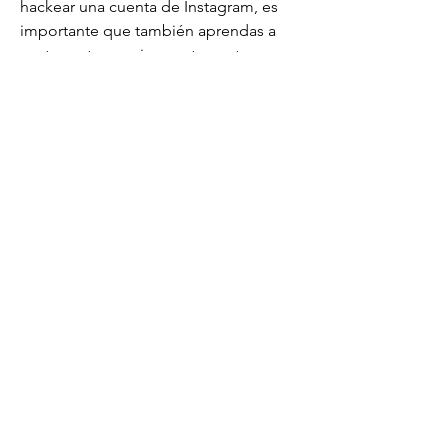
hackear una cuenta de Instagram, es 
importante que también aprendas a 
proteger tu propia cuenta contra 
posibles ataques. Aquí hay algunas 
medidas que puedes tomar para 
asegurarte de que tu cuenta de 
Instagram esté protegida:
1. Utiliza contraseñas seguras: 
Asegúrate de que tu contraseña sea lo 
suficientemente compleja y que 
contenga una combinación de letras, 
números y símbolos.
2. Habilita la autenticación de dos 
factores: La autenticación de dos 
factores agrega una capa adicional de 
seguridad a tu cuenta. Esto significa 
que, además de ingresar tu contraseña, 
también deberás proporcionar un 