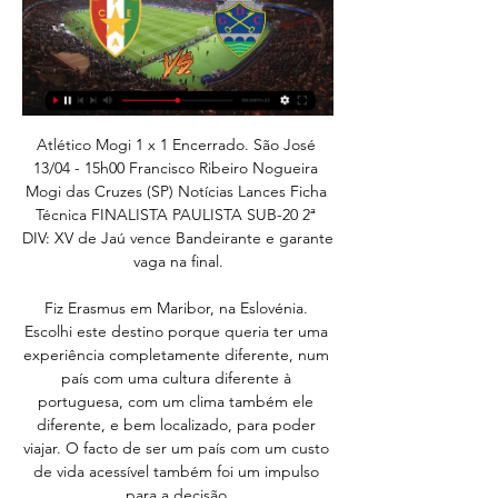
Atlético Mogi 1 x 1 Encerrado. São José 13/04 - 15h00 Francisco Ribeiro Nogueira Mogi das Cruzes (SP) Notícias Lances Ficha Técnica FINALISTA PAULISTA SUB-20 2ª DIV: XV de Jaú vence Bandeirante e garante vaga na final.

Fiz Erasmus em Maribor, na Eslovénia. Escolhi este destino porque queria ter uma experiência completamente diferente, num país com uma cultura diferente à portuguesa, com um clima também ele diferente, e bem localizado, para poder viajar. O facto de ser um país com um custo de vida acessível também foi um impulso para a decisão.

JOGO Chaves x Sporting – 13-01-2024 Ao vivo e online 13/01/2024 — CF Estrela Amadora SAD. 26-05-2023 Vizela 1 - 2 Sporting CP. 21-05 Assistir Chaves x Sporting ao vivo pelo Primeira Liga hoje dia 13-01 ...

Clique aqui e assista FOXSPORTS 2 ao vivo. Clique aqui e assista a lances e gols dos jogos. Nesta pagina você vai assistir a partida entre Benfica x Chaves EM DIRECTO pelo Campeonato Português. Assistir Benfica x Chaves EM DIRECTO. Tags: Assistir Benfica x Chaves EM DIRECTO grátis HD , Assistir jogo do Benfica x Chaves EM DIRECTO

Porto Alegre, RS, 05 - O lateral-esquerdo Uendel revelou, nesta quinta-feira, a alegria do elenco do Internacional com a indicação por sorteio do segundo jogo da final da Copa do Brasil, diante do Athletico-PR, dia 18, ser no Beira-Rio, em Porto Alegre.

juiz do trabalho substituto intimação processo nº rtord-0010929-23.2013.5.06.0171 relator rafael val nogueira autor carlos alexandre florencio advogado rinaldo ferreira da silva(oab: 28983) rÉu ceramica porto rico ltda advogado pedro augusto de almeida neto(oab: 11026) advogado carolina de oliveira rodrigues(oab: 027720) poder judiciÁrio.

Apartamento de 02 quartos. Saudade-Barra Mansa R$ 210.000,00 Apartamento com 02 quartos amplos, sala de estar, banheiro social, cozinha com móveis planejados, área de serviço e vaga para 01 veículo.

O jogo entre Eslovénia e Bulgária será disputado dia 21.09.2019 às 16:30 (GMT). O local de encontro, que vai ser muito emocionante, será em Ljubljana. O encontro é jogado como parte da competição: Campeonato Europeu, Voleibol. A transmissão na TV está prevista no canal BNT 1, BNT 3, Kanal A, Polsat Sport Extra, Match! Igra.

Angola é fixe quer dizer Angola é legal, bacana, da hora. Foi esta a primeira expressão que eu ouvi da boca do rapaz que foi me buscar no aeroporto 4 de Fevereiro. "Angola é fixe, você vai gostar de Angola"

E diferente do que aconteceu contra o União Barbarense, o jogo-treino desta quinta terá transmissão AO VIVO pelo canal do Palmeiras no Youtube – TV Palmeiras/FAM – e pela live no Facebook oficial do Verdão. O anúncio foi feito pelo próprio clube. …

Há alguns anos, o Estadual virou uma espécie de “rito de passagem”. Uma competição tradicional, quase centenária. É bem disputada, tendo como molho a acirrada rivalidade local, mas o campeonato sempre foca a preparação dos clubes para o que há de mais importante na temporada, o Brasileirão.

GD Chaves Próximo JogoEstrela da Amadora vs GD Chaves/Fevereiro 24, 2024/Estádio José Gomes O Grupo Desportivo de Chaves e a respetiva SAD lamentam profundamente o ...

O fim principal é despertar nos corações a necessidade de vida santa, pura e cheia do Espírito Santo. Condições estas, que possibilita-nos vivenciar uma real comunhão com o Senhor Deus e usufruirmos como filhos as bênçãos prometidas. M i s s ã o V i v o s ! D e s d e 2 0 0 1 restaurando e edificando vidas!

São José dos Campos, São Paulo Capacity: 15317 Address: Rua Ana Gonçalves da Cunha 340, Bairro Jardim Jussara. Mauaense. Estádio Municipal Pedro Benedetti City: Mauá, São Paulo. Estádio Dr. Jayme Pinheiro de Ulhôa Cintra City: Jundiaí, São Paulo Capacity: 14771 Address: Avenida Jurandyr de Souza Lima. Primavera SP. Estádio Ítalo.

Criciúma Esporte Clube. Tigre retoma trabalhos no CT Antenor Angeloni. O Criciúma voltou aos trabalhos na tarde desta segunda-feira (28/10) no Centro de …

A 28 de dezembro de 2005, o plantel do Benfica recebia um reforço: Gustavo Manduca. O brasileiro assinou contrato com o Benfica na altura por quatros anos e meio, já depois de ter envergado a camisola do Chaves por duas épocas (2000/01 a 2002/03).

São José Esporte Clube Local Francisco Ribeiro Nogueira (Nogueirão), Mogi das Cruzes/SP, Brasil Nome Oficial : Estádio Municipal Professor Francisco Ribeiro Nogueira

História. Em 24 de Março de 1924, a cidade de Castelo Branco viria a ser palco da criação de uma equipa de futebol, a sétima filial do Sport Lisboa e Benfica, com a designação “Onze Vermelho Albicastrense”, numa altura em que o futebol começava a dar os primeiros passos no distrito.

Seja Bem-vindo ao Blog da Maior Instituição de Coaching do Mundo. Informe seu e-mail para receber os mais avançados conteúdos sobre inteligência emocional, coaching e business.

Ação conjunta de segurança pública combate ação de flanelinhas em Búzios.. Estudantes do Rio de Janeiro são guiados por Quilombolas em roteiro cultural por Búzios. 30 de setembro de 2019.. Prefeitura de Búzios quer tornar lei a transmissão ao vivo das licitações municipais. 30 de julho de 2019.

Brasil vence Porto Rico e conquista bronze na Copa America de Basquete. Cariri em Ação 30/09/2019. A seleção brasileira passeou em quadra contra as porto-riquenhas, donas da casa, na decisão pela terceiro lugar da Copa América de Basquete Feminino. Com ampla vantagem.

Aviões são meios de transmissão de bactérias e vírus específicos de um determinado país por isso a assepsia completa da aeronave é fundamental para a saúde dos passageiros e da tripulação. O Serviço de limpeza de estofamento aeronáutico (Higienização de Veículos Aéreos) é realizado com produtos especiais autorizados pela ANVISA que não agridem as fibras e não provocam alergias.

JOGO Estrela Da Amadora x Arouca – 28-12-2023 Ao vivo 28/12/2023 — Assistir Estrela da Amadora x Arouca ao vivo pelo Primeira Liga hoje dia 28-12-2023, assista agora Estrela da Amadora e Arouca sem travar em HD ...

Assistir Futebol Ao Vivo Online Gratuitamente - Multicanais JOGO Estrela Da Amadora x Famalicão – 29 ; 05-08-2023 Belenenses SAD 4 - 1 CF Estrela ; 29-07-2023 CF Estrela Amadora SAD 3 - 2 SL ; 23-07-2023 Portimonense ...

O Rio Ave recebeu o Vitória de Setúbal em encontro referente à 17ª jornada da Primeira Liga. No final, o marcador registava um empate a um golo. O Rio Ave recebeu o Vitória de Setúbal em encontro referente à 17ª jornada da Primeira Liga. No final, o marcador registava um empate a um golo. 1ª LIGA.

Chaves Quando a partida começar, você poderá acompanhar o placar ao vivo do CF Estrela Amadora vs Chaves, a classificação, as estatísticas da partida e os resultados ...

CFEA - Club Football Estrela, SAD Próximo jogo. Liga Portugal Betclic. 24/fev 18H00 Estádio José Gomes. Estrela Amadora. vs. GD Chaves Ver resumo. Estrela Amadora, 08/out 15H30, 90+3'. Liga ...

Unidade de Cuidados de Saúde Personalizados de Benfica, Rua General Morais Sarmento, Benfica, Lisboa. Gémeos Sobre Mim: Gosto de viver a vida e curti cada momento como se fosse único.. viajar e além de tudo curti esses momentos com uma bela companhia em seguida de. ( SANTA MARIA DA FEIRA ) Estilo Namoradinha!! Aveiro. 924291750. Bia.

Portugal é o 21º melhor país do mundo para viver . O meu olhar Segundo notícia no Expresso Portugal está mais bem classificado que o Reino Unido, Grécia, Eslovénia, Mónaco, Suécia, Polónia e mesmo o Japão, na lista da revista International Living.

(futebol) Vizela e Arouca ao vivo assistir GD Chaves x FC Vi 10/01/2024 — há 5 dias — [Transmissão ao vivo<]] CF Estrela Amadora SAD x Vizela ao vivo onde assistir Onde dá o Futebol. Jogos de Futebol na TV e Guia ...

Paróquia São Judas Tadeu - Silva Teles Rua Alarico de Toledo Piza, 748 .. ministração Pr. Valter Carlos . Ministração Pr Raimundo . Transmissão ao vivo. Transmissão ao vivo - Culto da família 19 maio 2019 . Casamentos 2019 . SANTA CEIA REGIONAL - MAIO 11/05/2019 .

Além das categorias sub-15 e sub-20, o time sub-17 comandado por Samuel Dias também entrará em campo. Neste sábado, a equipe enfrenta o Primavera. Após quatro rodadas, o sub-17 do Tricolor não tem mais chances de classificação para as quartas de final.

Detalhes da empresa CLUBE DE REGATAS CASCAVEL - cnpj 10.694.457/0001-05 - Endereço, telefone e email se diponível, setor de atuação, CNAE, atividade primária, quantidade de concorrentes.

Benfica B vence com ajuda de Krovinovic Após o triunfo do Cova da Piedade (0x1) na casa do Braga B, a 29ª jornada da Ledman LigaPro prosseguiu com a vitória do Benfica B, frente à UD Oliveirense. Em.

Marta Benfica Nascimento:. Palavras-chave : Sociedade. Natureza. Parque.. onde o transporte informal está mais conectado as falhas do sistema de transporte. Ainda, o aumento da tarifa é justificado por “investimentos” na compra de novos ônibus, mas a …

EC São Bernardo SP EC Agua Santa SP em directo: descubra e siga o resultado do jogo EC São Bernardo SP EC Agua Santa SP ao vivo graças ao nosso livescore. Jogo de Paulista Sub-20, 1ª Divisão, Grupo 5 jogado a 21/04/18 18:00

Jaguariúna próximos jogos, últimos jogos, resultados, datas de quando joga. PLACAR DE. lista dos jogos de amanhã Jogos em andamento: jogos acontecendo agora ao vivo. Próximos Jogos. Nenhum jogo encontrado. Últimos Jogos. Campeonato Paulista - Segunda Divisão.. União Barbarense. 2. x. 1. Jaguariúna. Campeonato Paulista - Segunda.

Site Oficial do Estoril Praia – Estoril Praia, Futebol SAD ... logótipo. Portimonense. 21. 20. 14. Casa Pia. 20. 20. 15. Rio Ave FC. 18. 20. 16. Estrela Amadora. 18. 20. 17. Chaves. 14. 20. 18. FC Vizela. 13. 20. VER ...

Se a cobrança amigável for ignorada - isto é, se o contribuinte nada fizer para pagar ou para esclarecer sua situação, conforme explicamos acima, o débito será ajuizado - ou seja - o Município vai iniciar uma ação judicial solicitando ao Poder Judiciário que efetue a cobrança. Nesse caso, você receberá uma citação postal da.

Assistir Manchester City x West Ham – AO VIVO – Campeonato I