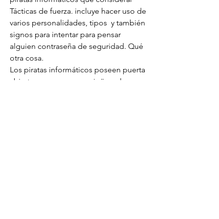
Tácticas de fuerza. incluye hacer uso de 
varios personalidades, tipos  y también 
signos para intentar para pensar 
alguien contraseña de seguridad. Qué 
otra cosa.
Los piratas informáticos poseen puerta 
abierta una vez que averigüen el 
código apropiado, sin embargo puede 
tomar un considerable volumen de su 
tiempo. Utilizar un diferente así como 
sólido Instagram contraseña de 
seguridad detener este forma de 
piratería.
Sitio de redes sociales sitios web son 
en realidad adicionalmente pirateados 
por piratas informáticos eso  utilizar 
todos para acceso a las cuentas de 
individuos de redes sociales. Al 