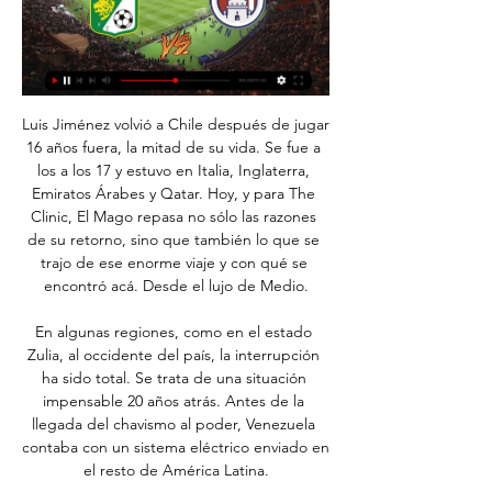
Luis Jiménez volvió a Chile después de jugar 16 años fuera, la mitad de su vida. Se fue a los a los 17 y estuvo en Italia, Inglaterra, Emiratos Árabes y Qatar. Hoy, y para The Clinic, El Mago repasa no sólo las razones de su retorno, sino que también lo que se trajo de ese enorme viaje y con qué se encontró acá. Desde el lujo de Medio.

En algunas regiones, como en el estado Zulia, al occidente del país, la interrupción ha sido total. Se trata de una situación impensable 20 años atrás. Antes de la llegada del chavismo al poder, Venezuela contaba con un sistema eléctrico enviado en el resto de América Latina.

José Luis Farias está en Facebook. Únete a Facebook para conectar con José Luis Farias y otras personas que tal vez conozcas. Facebook da a la gente el...

La distancia (recorrido) de Bolivia hasta Venezuela consiste en una línea aérea de aproximadamente 2,547 kilómetros (km). Con el automóvil o el tren, la distancia efectiva hasta Venezuela es muy probablemente más larga, ya que aquí solo se calcula el recorrido directo (línea aérea) desde Bolivia hasta Venezuela.

Guaraní, por su parte, se alzó finalista al ganar en los penaltis a Resistencia, el club de la Intermedia que dio la sorpresa al meterse en la semifinal. Olimpia busca cerrar la temporada con doblete con la Copa Paraguay y el Clausura, que lidera con cinco puntos sobre Cerro Porteño, ambos a cuatro partidos para finalizar el torneo.

“barcelona vs inter en vivo y en directo” transmision online del partido de la semifinal de la uefa champions league – liga de campeones. ver barcelona vs inter en vivo (((aqui))) ver barcelona vs inter en vivo …

Camilo Moya selló su renovación con Universidad de Chile por la próximas tres temporadas. Colo Colo debutó con una derrota en la Copa Libertadores Femenina 2019. por lo que regresando de.

DMQ Resultados y directos. DMQ Infománager. DMQ eSports. DMQ Planeta. DMQ Radio. DMQ Turismo Andaluz. DMQ Mundial. DMQ JJOO.. Numancia 3-1 Lugo Girona. Sporting de Gijón 4-0 Real Zaragoza Huesca 2-0 Elche Las Palmas 1-3 Fuenlabrada Almería 3-2 Extremadura UD Ver clasificacion Tweets por @eldesmarque. El Desmarque.com. Contacte con.

La cantante brasileña, que atesora 570 millones de descargas en Spotify, habla en una entrevista del disco trilingüe que lanza el viernes y de las amenazas a las personas LGTB

“La pérdida de sangre y las heridas en la espina dorsal, impiden que el toro levante la cabeza de manera normal, es el momento que aprovecha el torero para acercarse. Con el toro ya cerca del agotamiento, el torero ya no se preocupa del peligro y se puede dar el lujo de retirarse del toro después de un pase especialmente artístico, echando fuera el pecho y pavoneándose al recibir los.

Consulta el menú de Naturalian Centro en Pachuca de soto. La web para pedir comida a domicilio más sencilla y rápida. Haz tu pedido en línea ahora.

León vs San Luis en vivo online el partido del repechaje 7 may 2023 — Los Esmeraldas de León y el Atlético San Luis se juegan el pase a la Liguilla del Clausura 2023 desde el Nou Camp.

León vs Atlético de San Luis EN VIVO 25. 2. 2024 | Fútbol Sigue el León vs Atlético de San Luis 25. 2. 2024 en vivo - livescore, historial de enfrentamientos (H2H), últimos resultados y más información en ...

Aun siendo un niño se trasladaron a Valencia Edo. Carabobo, donde ahora reside, Sus primeros acercamientos y participación con la música los tuvo en los bailes, parrandas familiares y entre amigos, los cuales estas eran animadas por su ya fallecido padre Gilberto Torres, junto a …

Partido León vs San Luis HOY EN VIVO. Transmisión 7 may 2023 — Sigue en vivo y online el León vs Atlético de San Luis, Repechaje Torneo Clausura 2023, este domingo 7 de mayo a partir de las 19:06 horas.

La Municipalidad de Las Condes invalidó el permiso de construcción del proyecto inmobiliario de Vespucio 345. El proyecto contemplaba la construcción de 2 edificios, de 19 y 12 pisos cada uno, en el sector de Asturias, Renato Sánchez y Américo Vespucio de Las Condes. Lo anterior se produjo luego que los vecinos del sector se […] Leer más...

Resultados municipales 26M en Chantada. Votación, sondeos, escrutinio, reparto de concejales y candidatos a alcalde en las elecciones al Ayuntamiento de Chantada - Lugo 2019

Juan A. Astorga, Consolación Priego, Francisco Souvirón, Ana Zambrano, Emilio Alba, Juan Remigio, Lola Linero, Carmen Alba y Gisela Viñero: Manuel Castillo, Francisco Molina, Isabel Orihuela, Isabel Molina y María Florencia Moreno: Ernesto Bueno, Meli Ruiz, Elena Blanco, María Ángeles Linares y Gabriel Cuevas

Oriente Petrolero contra Sport Boys - mayo 28, 2017 - Listados de TV y transmisión en línea en vivo, Resultados en vivo, Noticias y videos :: Live Soccer TV

Patronato le ganó a Huracán y salió del descenso En Paraná, se impuso por 1-0 con gol de Bravo. De esta manera, los dirigidos por Sciaqua superaron la línea de San Martín SJ y ya no están en la zona roja. Los de Parque Patricios se alejan de los puestos clasificatorios a la Libertadores.

Tipo de Cooperación: Alianza, Ximena Córdova y Carlos Suárez son parte de la red de investigación.. Universidad San Francisco de Quito Diego de Robles y Vía Interoceánica +593 2 297 1700.

Patronato se hizo fuerte de local y se quedó con tres puntos importantes en la lucha por mantener la categoría. Venció 1-0 a Independiente en Paraná gracias al tanto de Lautaro Comas a …

Aquí te traemos los enlaces en donde podrás seguir el partido en vivo y en directo entre los equipos Villa Española vs Defensor Sporting en una jornada más de la Liga Uruguaya en vivo por Internet y totalmente gratis, el...

Santoba FC Niger Tornadoes resultado partido en directo (y ver en vivo online video streaming en directo) comienza el 23.8.2019. a las 16:00 (Hora UTC). CAF Confederations Cup, Qualification, Africa.

Transmisión en Vivo de FUTBOL/ Liga Aguila 2015: Independiente Medellin vs Atletico Nacional en vivo en Vivo y en Español Gratis y Online Liga Aguila 2015: Independiente Medellin vs Atletico Nacional en vivo 2015 en vivo Online, Liga Aguila 2015:.

Leon vs Atletico San Luis En vivo Estamos actualizando formaciones de equipo y alineaciones para Leon vs Atletico San Luis live en tiempo real. Clasificaciones. No se encontraron coincidencias.

Rival: Club Academia Deportiva Cantolao (Callao). Alianza Lima 23-Pedro Gallese. 2-Aldair Salazar. 26-Hansell Riojas. 17-Gonzalo Godoy. 29-Dylan Caro. 19-Wilder Cartagena. 13-Carlos Beltrán. 27-Kevin Quevedo. 22-Federico Rodríguez. 9-Adrián Balboa. 11-Felipe Rodríguez.…

Faltan pocas horas para que se defina el nuevo campeón de la Copa Bridgestone Libertadores y aquí te presentamos los números de los dos finalistas.

El campeón nacional, la Asociación Deportiva San Carlos, está a las puertas de debutar en su primer torneo oficial en Concacaf, está a la espera de rival, pues su condición de monarca costarricense lo colocó directamente en los octavos de final.

La gobernante Alianza PAIS anunció este lunes que se sumará a la marcha convocada por la Central Unitaria de Trabajadores (CUT) de Ecuador, para celebrar el Día Internacional de los Trabajadores el 1 de mayo próximo. Como movimiento Alianza PAIS, y junto al Frente U...

Las selecciones Sub 23 de Argentina y Ecuador se ven las caras este lunes 29 de julio para disputar su primer partido del Grupo A en los Juegos Panamericanos 2019 que se celebran en Lima. Te dejamos aquí todos los detalles de la transmisión en vivo.

Puntos Comunio del partido entre Real Sociedad - Eibar .Listado de jugadores, Alineación probable Comunio, Previa Partido, Dinero Rivales, Alineación probable, Jugadores Recomendados. Después de la puntuación en directo, te mostramos los puntos oficiales de los partidos de la jornada y no olvides consultar tu clasificación en nuestra página.

Atlético de San Luis (3-2) León: Goles, resumen y resultado 23 nov 2023 — Jurgen Damm celebrates his goal 2-1 of San Luis during the game Atletico San. Hay nuevos mensajes. Última hora del Atlético San Luis vs León | ...

Academia Acereros Algodoneros Antonio Cano Bravos Bronco Campeche Diablos Rojos Durango Estadio Francisco Villa Estadio Gasmart Estadio Revolución Fernando Gallegos Ganador Ganadores Ganamos gasmart Generales Gira Inauguración Juan Apocada León Liga Mexicana de Beisbol LMB Mart[in Rodriguez Mets México Olmecas Parque Alberto Romo Chávez.

alfonso rodriguez alvaro carmen perez diaz elisa-margarita gonzalez alonso-alegre fidel san roman ascaso francisco javier blanco murcia francisco javier lopez san roman jaime goyoaga elizalde jesus maria fernandez sanchez jesus rodriguez quiros juan ignacio trobo muÑiz juan vicente gonzalez martin manuel gardoqui arias michela tatiana re.

Miguel Sánchez Taramas. Santiago Arolo Viñas. Eduardo García Márquez. Ricardo Pereira Kantowitz. Imagineros o talleres vinculados a Badajoz . Antonio Castillo Lastrucci. Jose Senent. Talleres Olot. José Pérez Conde. Adrián Valverde Cantero. Israel Cornejo Sánchez. Martín Lagares.

Atlético San Luis vs León EN VIVO: Mira aquí el minuto a 23 nov 2023 — El balón está a punto de rodar en el Estadio Alfonso Lastras, ya que Atlético San Luis recibe al León en el Play-In de la Liga MX, por uno de ...

Santiago de Chile, 8 ago (EFE).- La Universidad Católica, líder en solitario del torneo chileno, recibirá a un Coquimbo Unido en alza en la decimoséptima jornada, que se juega este fin de semana y en la que el Colo Colo buscará recuperar terreno en la cancha del O'higgins. La UC, dirigida por el argentino Gustavo Quinteros, viene de golear a domicilio a la Universidad de Concepción (0-3.

El anexo recoge una relación de destacados asesinos en serie, agrupados por países donde se cometieron los crímenes. El asesino en serie está definido como «aquel que asesina a tres o más personas durante un tiempo de más de treinta días y en el cual hay un lapso de enfriamiento entre cada crimen cometido; mientras tanto, suele aparecer como una persona de comportamiento cotidian