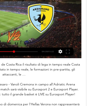
is e in chiaro dalla Rai: la partita sarà trasmessa in tv su Rai Sport+HD (canali 58 e ...

Padova - Arzignano Valchiampo - Serie C Girone A 2023 - Padova - Arzignano Valchiampo - Serie C Girone A 2023 - 2024 - Live Diretta Tabellino Streaming 25/02/2024 - I AM CALCIO BENEVENTO. Benevento.

Rai Radio 1. Radio 1 è a fianco della Protezione Civile nella lotta al Coronavirus E' attiva la raccolta fondi sul sito protezionecivile.gov.it. Dona anche tu >>

suono in presa diretta; montaggio – prodotto da – una coproduzione – – – con – distribuito da – uscita in sala – durata; nanni moretti; gaia manzini; nanni moretti; valia santella; chiara valerio; nanni moretti; francesco piccolo; valia santella; arnaldo catinari; paola bizzarri; valentina taviani; alessandro zanon; clelio.

Il Vålerenga Fotball, noto solo come Vålerenga, è una società calcistica norvegese con sede nell'omonimo quartiere della capitale Oslo.Fondata nel 1913, gioca nella Eliteserien, la massima divisione del Campionato norvegese di calcio.. Dal 2017 gioca le partite casalinghe nell'Intility Arena (17 333 posti). In precedenza giocava nel Bislett Stadion e nell'Ullevaal Stadion.

Proseguire poi con la linea metropolitana MM1 in direzione Rho Fiera Milano, e scendere alla succitata fermata Lotto. Venendo da Malpensa, è disponibile invece il collegamento ferroviario Malpensa Express fino a Cadorna FN. Da ultimo chi arriva da Orio al Serio, può utilizzare servizio autobus di linea fino a Milano Stazione Centrale.

Pronostico e statistiche dell'incontro di calcio Deportivo Pereira - Independiente Santa Fe di Colombia Liga Aguila - Clausura - Quadrangular del 15/03/2020. Disponibili anche tutti i pronostici della giornata del campionato Colombia Liga Aguila - Clausura - Quadrangular

Torna finalmente la Serie A, e Sky e DAZN hanno già stilato il calendario delle dirette e le partite che trasmetteranno durante l'estate. Come sempre, per 7 match su 10 saranno visibili in.

TV Streaming Diretta: Guarda la TV italiana gratis in streaming HD online legalmente. Rai 1, Canale 5, Italia 1, Rai 2, Rai 3, video Mediaset, calcio, La7, SKY, Premium, Sport. Vedi in diretta la TV in streaming su PC, tablet Android, Apple iPad, smartphone.

Fc Chiasso Winterthur Torti Croci Zambrotta Mattia La Non Varvelli Turno Ora Servette Tifosi Il Gianluca Ho Se Una Storia Gente Al Ha No Le Mont Matta Così Motivata!. Wil SG. Der FC Wil 1900 ist ein Fussball Club aus der Ostschweiz und wurde im Jahre.

Il Novara sbatte sul muro dell'Arzignano 7 giorni fa — Rimani sempre aggiornato su FC Arzignano Valchiampo. PROVA L'APP DEI TIFOSI....E' GRATIS Padova · Palermo · Parma · Perugia · Pisa · Pordenone.

Hellas Verona-Juventus si affrontano sabato 8 febbraio alle ore 20.45 per la 23ª giornata - quarto turno di ritorno - nel calendario del campionato di Serie A TIM 2019-2020.La partita, che si.

L’U.S. Lecce comunica che, sono in vendita i biglietti del Settore Ospiti per la gara del campionato Serie A TIM 2019/2020 BRESCIA – LECCE in programma sabato 14 dicembre 2019, presso lo.

Arzignano Valchiampo-Pergolettese in diretta streaming 3 dic 3 dic 2023 — Arzignano Valchiampo-Pergolettese in diretta streaming 3 dicembre 2023 TV sportiva Sport /; Calcio 2023-2024 /; Serie C /; Girone A / ...

Serie C: il Mantova non si ferma più, il Padova non molla, 6 giorni fa — Poche emozioni e nessun gol nel confronto tra Arzignano Valchiampo e Novara. tv anche gratis ...

L'incontro tra tra Deportes Temuco e San Marcos de Arica si effettua incompetizione Primera B La data del gioco: 16.03.2020 16:30. Informazioni delle ultime partite tra i partecipanti Deportes Temuco e San Marcos de Arica: La partita di San Marcos de Arica e Deportes Temuco del 03.05.2014 si è conclusa con il punteggio di 3:0.

Torino Verona: dove vederla in diretta tv streaming Torino Verona sarà trasmessa esclusivamente dalla piattaforma Sky sul canale 255 corrispondente a Sky Calcio 5 HD.

Live Padova - Arzignano Valchiampo - Serie C girone A 24 set 2023 — Seguite Serie C girone A in diretta la partita di Calcio tra Padova e Arzignano Valchiampo su Eurosport. La partita inizia alle 18:00 del 24 ...

La Roma, attraverso un tweet ha comunicato in mattinata che non andrà a Siviglia per la gara degli andati degli ottavi di finale di Europa League.Il motivo è quello legato alla mancata autorizzazione per far atterrare il proprio volo in Spagna. La UEFA ha nel pomeriggio ufficializzato il rinvio di Siviglia-Roma e di Inter-Getafe "a causa delle restrizioni sui viaggi del Governo spagnolo.

DOVE VEDERE RANGERS-BAYER LEVERKUSEN IN TV E STREAMING. La sfida Rangers-Bayer Leverkusen sarà trasmessa in esclusiva in diretta televisiva da Sky sui canali Sky Sport Football (numero 203 del.

Chievo Hellas Verona/ diretta TV streaming e probabili formazioni E’ il grande giorno del Derby dell’Arena (o della Scala, fate un pò voi): allo stadio Marc’Antonio Bentegodi di Verona c.

Arriva una bomba dalla Spagna: il Governo Spagnolo ha deciso di vietare le porte aperte per le gare di calcio delle squadre spagnole in Europa.Tutto questo per prevenire la diffusione del Coronavirus nella penisola iberica.Valencia-Atalanta del 10 marzo e Getafe-Inter del 19 marzo quindi si giocheranno senza pubblico e potrebbe essere un notevole vantaggio per le compagini italiane.

Vince anche Federico Gaio che nel derby azzurro supera agevolmente Marco Bortolotti, entrambi provenienti dalle qualificazioni. Tra i tanti match giocati questo pomeriggio a Caltanissetta davanti ad un pubblico numeroso, da registrare anche i successi di Marcelo Arevalo, Facundo Bagnis e Zdenek Kolar, quest’ultimo bravo a battere contro pronostico Victor Estrella Burgos.

Udinese-Roma in streaming e in diretta TV. È il primo anticipo della tredicesima giornata di Serie A e si potrà vedere in esclusiva su Sky: le probabili formazioni e le cose utili da sapere.

Diretta Torino-Verona, info streaming video e tv: risultato live e cronaca della partita che si gioca alle ore 15 di oggi pomeriggio per la 