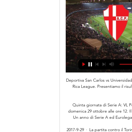
Deportiva San Carlos vs Universidad de Costa Rica il risultato di lega in tempo reale Costa Rica League. Presentiamo il risultato in tempo reale, le formazioni in pre-partita, gli attaccanti, le …

Quinta giornata di Serie A: VL Pesaro - Vanoli Cremona in campo all'Adriatic Arena domenica 29 ottobre alle ore 12. Il match sarà visibile su Eurosport 2 e Eurosport Player. Un anno di Serie A ed Eurolega: tutto il grande basket è LIVE su Eurosport Player!

2017-9-29 · La partita contro il Torino di domenica per l'Hellas Verona non rappresenterà solamente l'occasione di ottenere punti importanti per la classifica, ma darà anche la possibilità ai dirigenti.

Il Napoli supera la Spal per 3-1. Quinta vittoria di fila in campionato per gli azzurri. Di Mertens, Cellejon e Younes i gol. Inutile ai fini del risultato la rete di Petagna. La squadra di Gattuso si porta così a -3 dalla Roma.

Triestina-Arzignano, dove vederla live streaming, cronaca, 25 nov 2023 — Triestina-Arzignano, dove vederla live streaming, cronaca diretta, canale tv gratis Arzignano Valchiampo, valida per il campionato di Serie C.

Villa Nova Guarda eventi: Maggiori informazioni: dom: 24/02/19: MII: Atlético Mineiro 3 - 1 Villa Nova Guarda eventi: Maggiori informazioni: dom: 10/03/19: MII: Villa Nova 1 - 0 Caldense Guarda eventi: Maggiori informazioni

Quote scommesse Padova - Arzignano Valchiampo Bonus Benvenuto: 100% fino a €500 + 1.000 Golden Points · Bonus Benvenuto: fino a €100 · Bonus Benvenuto: €15 subito + fino a €300 · Bonus Benvenuto: fino a €300.

Lecce-Milan si giocherà lunedì alle 19:30 allo stadio “Via del Mare” di Lecce. Sarà visibile in diretta TV su Sky Sport Serie A (canale 202). La telecronaca sarà affidata a Marinozzi e Orsi. La stessa trasmissione sarà disponibile anche in diretta streaming tramite Sky Go, il …

Gil Vicente 20 : 30: Benfica More info: Sat: 29/02/20: PRL: Boavista 21 : 30: Gil Vicente More info: Sun: 08/03/20: PRL: Gil Vicente - Santa Clara More info: Sun: 15/03/20: PRL: Portimonense - Gil Vicente …

Nel turno infrasettimanale di B possibilità per i primi verdetti: in caso di ko dei rosanero e vittoria di Brescia e Lecce, le due capoliste andrebbero direttamente in A. Possibile anche un.

Il live di Akropolis IF Västerås SK risultati in diretta (e live video streaming online) in tempo reale, inizia il 4.11.2018. alle 14:00 UTC a Spanga IP 1, Stockholm, Sweden in Division 1, Norra, Sweden.

9/3 9:50 TZ da Cremona: Quindi dovranno sospendere anche la B e la lega Pro. Dato che non si giocheranno i playoff delle terza serie, verranno promosse solo 3 squadre, ed altrettante retrocederanno dalla B. 9/3 9:49 TZ da Cremona: il fatto che abbia vinto la Juve non è una tragedia.

Scopri il mondo McDonald's: gustosi panini e patatine, insalate, sfiziosità e colazioni. E McDrive, Happy Meal, feste di compleanno e tanto altro!

[trasmissione in diretta===] Piacenza vs Arzignano 21 gen 2023 — (Streaming!)) DIRETTA Piacenza Renate gratis 19 ottobre 2022 Piacenza vs Calcio Padova | Serie C - LeccoToday Piacenza vs Calcio Padova: ...

Radio Cigliano Doppiaggio, Roma. Mi piace: 5864. La radio di quartiere estesa a tutto il mondo. Radio ufficiale del doppiaggio e dei doppiatori italiani.

Migliori siti streaming calcio gratis aggiornati e funzionanti. Cerchi siti calcio streaming? Ecco i migliori per le partite di calcio diretta streaming

Diretta Rangers Leverkusen streaming video e tv: probabili formazioni, orario, quote e risultato live del match di Ibrox, valevole per l’andata degli ottavi di finale di Europa League.

Questo sito web utilizza i cookies per offrire una migliore esperienza di navigazione, gestire l'autenticazione e altre funzioni. Chiudendo questo banner, scorrendo questa pagina o cliccando qualunque suo elemento, l'utente esprime il suo consenso all’utilizzo dei cookies sul suo dispositivo.

Arzignano Valchiampo vs Vicenza in tv 3 novembre 2023 3 nov 2023 — 27 nov 2022 — Il match sarà trasmesso in diretta grat