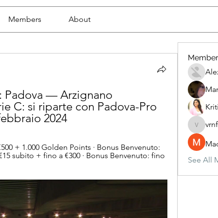
Members
About
Member
Ale
Mar
: Padova — Arzignano 
ie C: si riparte con Padova-Pro 
Krit
febbraio 2024
vrn
vrnf9pv
Mad
500 + 1.000 Golden Points · Bonus Benvenuto: 
€15 subito + fino a €300 · Bonus Benvenuto: fino 
See All 