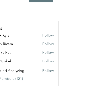
s
x Kyle
Follow
y Rivera
Follow
ika Patil
Follow
f9pvkek
Follow
kek
jed Analyzing
Follow
Members (121)