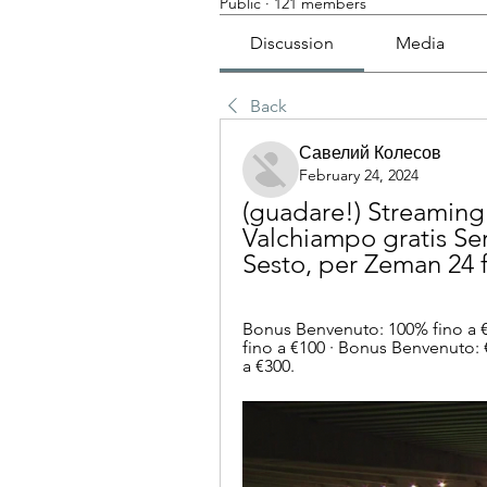
Public
·
121 members
Discussion
Media
Back
Савелий Колесов
February 24, 2024
(guadare!) Streaming
Valchiampo gratis Ser
Sesto, per Zeman 24 
Bonus Benvenuto: 100% fino a €
fino a €100 · Bonus Benvenuto: 
a €300.