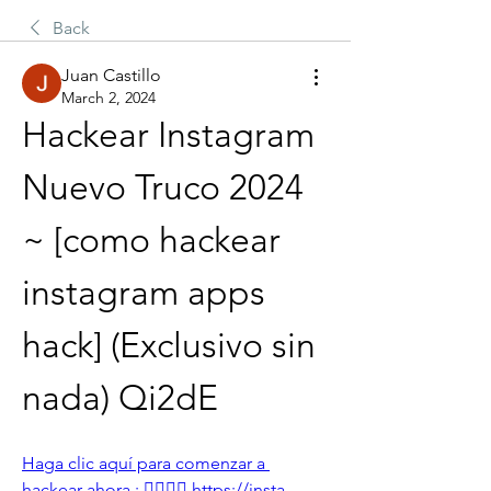
Back
Juan Castillo
March 2, 2024
Hackear Instagram 
Nuevo Truco 2024 
~ [como hackear 
instagram apps 
hack] (Exclusivo sin 
nada) Qi2dE
Haga clic aquí para comenzar a 
hackear ahora : 👉🏻👉🏻 https://insta-