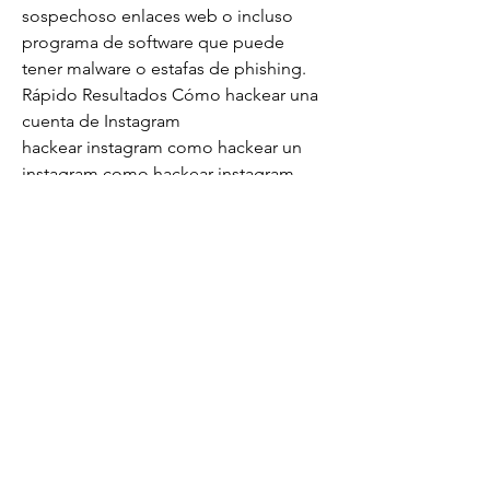
sospechoso enlaces web o incluso 
programa de software que puede 
tener malware o estafas de phishing.
Rápido Resultados Cómo hackear una 
cuenta de Instagram
hackear instagram como hackear un 
instagram como hackear instagram 
como hackear una cuenta de instagram 
hackear cuenta instagram como 
hackear cuenta de instagram hackear 
cuenta de instagram hackear una 
cuenta de instagram hackear cuentas 
de instagram hackear instagram 2022 
hackear cuenta de instagram gratis y 
rápido como hackear una cuenta de 
instagram para recuperarla hackear 
instagram gratis hackear instagram 
2022 gratis cómo hackear una cuenta 
de instagram como hackear cuenta 