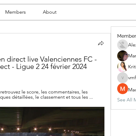
Members
About
Member
Ale
Mar
 direct live Valenciennes FC - 
t - Ligue 2 24 février 2024 
Krit
vrn
vrnf9pv
Mad
retrouvez le score, les commentaires, les 
iques détaillées, le classement et tous les ...
See All 