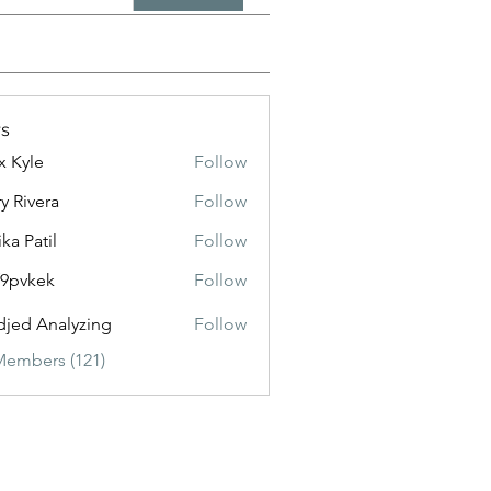
s
x Kyle
Follow
y Rivera
Follow
ika Patil
Follow
f9pvkek
Follow
kek
jed Analyzing
Follow
Members (121)