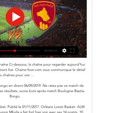
treaming Replay intégral . Voir ou regarder Le MATCH intégral « LiVERPOOL vs FC BARCELONE » - Ligue des Champions (Demi-finale retour), en direct Live du Mardi 07/05/2019 diffusé sur RMC Sport.

Suivez le match Gigantes de Guayana - Marinos de Anzoategui en direct LIVE ! C'est Gigantes de Guayana qui recoit Marinos de Anzoategui pour ce match du dimanche 16 juin 2019 (Resultat )

Accastillage à Penmarch (29) : trouver les numéros de téléphone et adresses des professionnels de votre département ou de votre ville dans l'annuaire PagesJaunes

Viterbese - AS Bisceglie, résultat et score du match. Le match Viterbese - AS Bisceglie en direct live du 05 décembre 2018 à 14:30 (Lega Pro Girone C, Italie) sur footlive.

Ecouter la Radio FM en Ligne et en Direct ♫ Gratuitement d'un simple clic sans telechargement. Les plus grandes radios FM en ligne via internet.

Suivez le match Real Murcie - Talavera en direct LIVE ! C'est Real Murcia CF (Real Murcie) qui recoit Talavera CF pour ce match espagnol du mercredi 16 octobre 2019 (Resultat Copa Federacion)

Rodez vs Valenciennes : Résultats Match Live - Foot Direct La dernière fois que Rodez a obtenu une victoire face à Valenciennes date du samedi 21 août 2021. Rodez s'était alors imposé à l'extérieur sur le score de 1-4 ...

Islande France résultats en direct et la vidéo diffusion en direct streaming en ligne) commence le 11 10 2019 à 18 45 temps UTC àLaugardalsvöllur Reykjavik

Grâce à un triplé de Landry Dimata (8e sur pen., 32e, 52e), qui n’avait plus marqué depuis le 18 août, et à Pieter Gerkens (55e), Anderlecht a battu le Cercle Bruges dimanche dans un match comptant pour la 11e journée du championnat de Belgique de football (4-2).

Vous consultez actuellement la page : Horsens - Copenhague Suivez le match Horsens - Copenhague en direct (résumé, score et buts). Le résultat de ce match de championnat danois entre AC Horsens et FC København est à suivre en live à partir de 17h30.

Si l’entraîneur du Paris FC Mecha Bazdarevic a vécu une sale soirée ce mercredi soir, le PFC ayant été défait 8-0 par le FC Nantes, son homologue nantais, lui, refusait de s’emballer.

BAHAMAS. Nous reprenons ce direct alors que les services d'urgence annoncent que 2500 personnes restent encore disparues aux Bahamas après le passage de l'ouragan Dorian la semaine passée.

Résultat Rodez - Valenciennes (0-1) la 4e journée de Match Rodez - Valenciennes en direct. 4e journée de Ligue 2 BKT - samedi 26 août 2023. Suivez en live sur Foot Mercato, le match de 4e journée de Ligue 2 ...

Suivez le match Perez Zeledon - Carmelita en direct LIVE ! C'est Municipal de Perez Zeledon (Asociacion Deportiva Municipal Perez Zeledon) qui recoit AD Carmelita pour ce match costaricain du mercredi 10 aout 2016 (Resultat de championnat costa ricain)

Explications: LIVESCORE.in fournit un service de résultats en direct pour les compétitions de football de Russie. Restez informé de tous les derniers résultats en Russie en utilisant le service de résultats en direct de LIVESCORE.in et suivez les minutes de jeu, les buteurs, les cartons rouges, les résultats à la mi-temps et d'autres.

L'Association française des presses d'université - Diffusion (AFPU-D) est une association française créée en 1993 par des maisons d'édition universitaires pour diffuser les ouvrages qu'elles éditent.

Découvrez le profil de Ando-Naina Rakotomalala sur LinkedIn, la plus grande communauté professionnelle au monde. Ando-Naina indique 9 postes sur son profil. Consultez le profil complet sur LinkedIn et découvrez les relations de Ando-Naina, ainsi que des emplois dans des entreprises similaires.

Attention: Microsoft n'assurant plus de mises à jour de sécurité des versions IE7, IE8, IE9 et IE10 d'Internet Explorer, nous vous recommandons d'accéder à vos comptes en ligne avec une version plus récente. Navigateurs supportés pour accéder à vos comptes en ligne : …

Valenciennes FC Rodez AF en direct il y a 4 heures — Valenciennes FC Rodez AF en direct Rodez - Valenciennes : sur quelle chaine et à 24 février 2024 Vivre 26 août 2023 — Archives DDM - S.H..

Harri Nyman est sur Facebook. Inscrivez-vous sur Facebook pour communiquer avec Harri Nyman et d’autres personnes que vous pouvez connaître. Facebook...

Orléans, lui, a souffert jusqu'à la dernière seconde, passant tout près de vivre un deuxième hold-up de suite après celui subi à Roanne une semaine plus tôt (82-81). Le club du Loiret, qui.

COIFF'idis est votre grossiste spécialiste en produits et matériels professionnels pour la coiffure et l'esthétique. Retrouvez les meilleures marques au meilleur prix.

Ce livre de 120 pages rappelle au travers des textes de Michel Demoulin et des photos de Lydie Lecarpentier Thomas que l’A.S.V occupe une place primordiale dans une cité qui a su préserver un véritable art de vivre.

Romain Mary a connu les différentes étapes du SCO Dijon, de sa création à l'accession en DN1 en 2001. Le point d'orgue de sa carrière aura été le Championnat de France amateurs qu'il a remporté en 2000.

Foot Coupe de la Ligue MonacoL'attaquant colombien de Monaco Radamel Falcao n'est pas disponible pour recevoir Rennes en quarts de finale de la Coupe de la Ligue, mercredi (18h45). Falcao pourrait manquer la rencontre dimanche contre Marseille (B. ) Cremel/L'Equipe)Pour affronter Rennes, mercredi (18h45) en quarts de finale de la Coupe de la.

Les Aiglons débuteront la compétition contre le Panama, le samedi 25 mai avant d’en découdre avec l’Arabie Saoudite, le mardi 28 mai et de finir la phase de poules contre la France, le vendredi 31 mai. En six participations au Mondial U20, le Mali a terminé deux fois troisième du tournoi (1999 au Nigeria et 2015 en Nouvelle Zélande.

Vérifiez les statistiques de H2H et résultats entre Sebastian Fanselow et Tobias Simon: resultats des victoires, la comparaison des joueurs.

Valenciennes FC - Rodez Aveyron en direct - Ligue 2 Suivez en direct le match de Ligue 2 en Football entre Valenciennes FC et Rodez Aveyron sur Eurosport. Le match commence à 