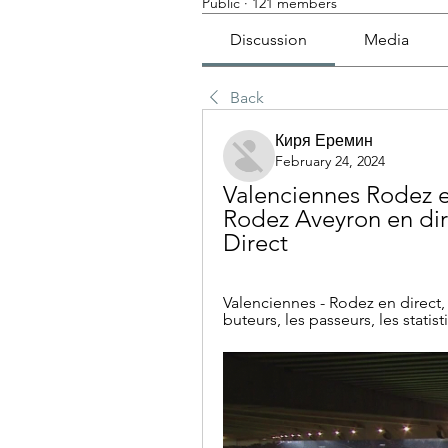
Public
·
121 members
Discussion
Media
Back
Киря Еремин
February 24, 2024
Valenciennes Rodez en
Rodez Aveyron en direc
Direct
Valenciennes - Rodez en direct, 
buteurs, les passeurs, les statist