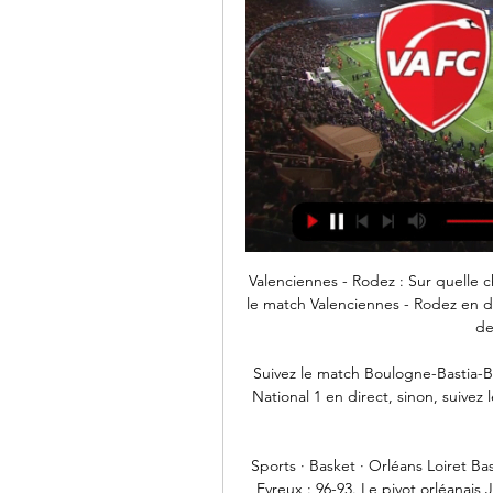
Valenciennes - Rodez : Sur quelle chaîne Ci-dessous, la chaîne pour regarder aujourd'hui le match Valenciennes - Rodez en direct live. Chaine-foot.com vous communique le détail des chaînes pour voir ...

Suivez le match Boulogne-Bastia-Borgo en direct 06/09/2019. Ne ratez pas ce match de National 1 en direct, sinon, suivez les résultats, score buts après match Boulogne-Bastia-Borgo.

Sports · Basket · Orléans Loiret Basket. Publié le 01/11/2017. Orléans Loiret Basket- ALM Evreux : 96-93. Le pivot orléanais Junior Mbida a fait fort hier soir avec ses 14 points, 10 rebonds, 3.

Jeu Territory war : Le jeu Territory war est un de nos meilleurs jeux de territory war et jeux de jeux de guerre gratuits !!! Jouer au jeu Territory war : 2 équipes s'affronte dans ces combats sans pitié dans lesquels il te faut éliminer tous les membres de l'équipe d'en face. Il y a 10 niveaux à réussir pour terminer le jeu. Joue a tour.

Voir les infographies pour Den Bosch vs Sparta Rotterdam - Sporticos.com - statistiques footballistiques sous forme d'infographies. Plus de 60 championnats du monde entier

Rodez - Valenciennes en direct - Ligue 2 - Saison 2023/2024 Rodez - Valenciennes en direct, retrouvez le score, les commentaires, les buteurs live de toutes les compétitions de Football sur Figaro Sport avec Sport24.

Le match devant opposer Génération Foot, leader de la Ligue 1 de football à son dauphin l’AS Pikine, compte avec le derby de Mbour (Stade-Mbour PC) parmi les rencontres phares de la 20e journée de la Ligue 1 de football qui se jouera ce dimanche.

Tous les renseignements que vous pourrez consulter sur ce site concernent les ressortissants français. Ils ne sont donnés qu'à titre indicatif. Ils peuvent être modifiés à tout moment par les consulats. Ils ne peuvent en aucun cas engager la responsabilité de la société JET-DIFFUSION …

La Fondation Maison des sciences de l’homme et l’Institut français de Roumanie (IFR) proposent une aide à la mobilité de 2 mois pour un séjour en France aux jeunes chercheurs postdoctorants de Roumanie ayant soutenu leur thèse à partir de 2013.

Le contenu ci-dessus vous permet de consulter le résultat de l'affiche Akwa United / Go Round. Vous pouvez intérargir sur ce match de football en déposant vos propres commentaires. Le coup d'envoi de ce match de foot entre Akwa United FC et Go Round sera donné à 16h00 (03 février 2019).

Lettonie / Mali, monial U19 Filles Après trois défaites en autant de sortie en phase de poules de la Coupe du monde U19 Filles en Thaïlande, les maliennes se sont réveillées face à Lettonie (67-34), ce mercredi, en 8 ème de finale, au Bangkok Thai-Japan Youth Arena I, Bangkok.

Sports Vibes est un site spécialisé dans l'information sportive qui permet aux internautes de s'informer en temps réel sur l'actualité sportive au Cameroun

Ce vendredi 25 octobre 2013, le SVBD se déplace à Châlons-Reims dans le cadre de la 8ème journée du championnat de France de ProB. Ambitieuse, l’équipe de Nikola Antic est actuellement première avec un bilan de 5 victoires et 2 défaites.

Boulogne doit annoncer ce jeudi soir, à l’occasion de son conseil municipal, qu’il souhaite devenir « une ville olympique » pour les JO de 2024. A cette occasion, les élus devront voter la construction d’une salle de 5 000 places et l’arrivée d’« un club de basket professionnel issu du club de basket Levallois Metropolitans.

T + T - Playoffs (finale) – Premier round pour le titre entre Nice et Metz ! 14/05/2019. Dernière ligne droite du championnat cette semaine avec notamment la grande finale des Playoffs qui va opposer le Metz Handball à l'OGC Nice Côte d'Azur Handball.

Léo, (anciennement Vivacité) est le nom du réseau de transports en commun de l'agglomération d'Auxerre. Les bus parcourent 1 098 000 km, et transportent 2 400 000 voyageurs chaque année [1]

Le MATCH intégral « LiVERPOOL vs FC BARCELONE » - Ligue des Champions (Demi-finale retour), Vidéo HD du Mardi 7 mai 2019 en rediffusion S