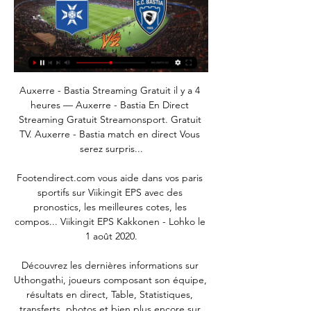
Auxerre - Bastia Streaming Gratuit il y a 4 heures — Auxerre - Bastia En Direct Streaming Gratuit Streamonsport. Gratuit TV. Auxerre - Bastia match en direct Vous serez surpris...

Footendirect.com vous aide dans vos paris sportifs sur Viikingit EPS avec des pronostics, les meilleures cotes, les compos... Viikingit EPS Kakkonen - Lohko le 1 août 2020.

Découvrez les dernières informations sur Uthongathi, joueurs composant son équipe, résultats en direct, Table, Statistiques, transferts, photos et bien plus encore sur BeSoccer

[LIVE] Suivez le score Yenisey Krasnoyarsk Ska-Khabarovsk en direct et résultat du match avec notre Livescore Football. Match de 1ère Division joué le 12/04/20 10:00.

Voir les infographies pour AS Nancy Lorraine vs Gazelec Ajaccio - Sporticos.com - statistiques footballistiques sous forme d'infographies. Plus de 60 championnats du monde entier

Auxerre - Bastia scores en direct, face-à-face et compositions Aucune chaine n'a été votée pour le pays sélectionné. Infos du match. Date et heure 24/02/2024 10:00. Stade Stade de l'Abbe-Deschamps. Localisation.

AJ Auxerre vs Bastia En direct Explorez les statistiques de AJ Auxerre vs Bastia live sur AiScore - Nous mettons à jour les numéros de cette page chaque seconde du jeu.

Toutes les bonnes adresses d'Associations / Divers à Labastide-Villefranche et liste des communes voisines, ( page 1) et près de chez vous. Retrouvez facilement les sites internet de l'activité d'association Autre de la catégorie Informations & Services page 1.

Les 25 premières villes du classement exclusif de L'Express pour la qualité de vie en 2018. L'Express. La réponse est simple : ces métropoles sont victimes de leur taille, mais surtout de leur.

tÉlÉcharges l'application officielle du saint jean de luz olympique. actualitÉs, calendrier, rÉsultats, match en direct. 1 2 photo officielle - saison 2019/2020. 06/09/2019

Quel que soit votre sport favori Carrefour Spectacles vous propose la place qu'il vous faut pour tous les championnats. Ne faites plus la queue devant le Stade de France pour assister à un match de foot ou une rencontre de rugby d'envergure internationale. Assistez, à la meilleure place, aux événements sportifs exceptionnels de l'Orange Vélodrome, ou autre lieu sportif.

En Direct / Live : Naples – Paris Saint-Germain, Ligue des champions de l’UEFA – 6 novembre 2018 à 19:00 . Ligue des champions de l’UEFA – Suivez en direct / live commenté la rencontre.

Bastia SC - Auxerre : Sur quelle chaine, à quelle heure Bastia SC - Auxerre est à suivre sur le direct Ligue 2 à partir de 19:00. Comment suivre le match sur Prime VidéoRegarder le match sur Prime Vidéo n'a jamais ...

Le RB Leipzig. Gúlacsi (5): Soirée LDC tranquille. Puis João Félix est rentré. Halstenberg (6): Savic a bien essayé de l’assommer. En vain. Upamecano (7): Red Bull donne des ailes… même aux défenseurs centraux. Klostermann (5) : Le tacle de trop qui vient gâcher son match.

2020-5-19 · L'université du Costa Rica (en espagnol : Universidad de Costa Rica ou UCR) est une université publique de la République du Costa Rica, en Amérique centrale, fondée en 1940 [1].Le campus le plus important Ciudad Universitaria Rodrigo Facio, est situé à San Pedro, dans la province de San José.C'est le plus ancien établissement universitaire costaricien [2] et environ 39 000 étudiants.

Accédez aux radios en direct. Écouter toutes les stations FM de France en live maintenant sur votre ordinateur, tablette et smartphone. ECOUTER LA RADIO ; TOP 15 radios ; BLOG . Les radios les plus écoutées. Émissions-débats. Écouter RMC en direct. 4809522. Culture et histoire. Écouter France Inter en direct . 2840271. Chansons d'amour. Écouter Chérie FM en direct. 1571327. Hits.

Entre granit, calcaire et bois orné, la ville de Rennes se dessine pour vous faire vivre jour après jour les splendeurs d’hier et d’aujourd’hui. N'oubliez pas les événements sportifs Si on apprécie Rennes pour les matchs de football du Stade Rennais au Roazhon Park, la capitale bretonne n’est pas en reste lorsqu’il s’agit d’autres sports.

Ci-dessous nous vous proposons la prédiction pour le match de football Le Mans - Stade Lavallois, valable pour le championnat/coupe National, joué sur le 10/11/2018 jour.

À un jour de la demi-finale contre l’Olympique lyonnais (mercredi, 21h), le Bayern Munich récupère des forces. Le club bavarois peut compter sur le retour de Benjamin Pavard, présent à l.

OGC Nice Stade Brestois 29 résultats en direct (et la vidéo diffusion en direct streaming en ligne*) commence sur 21.2.2020. à 18:00 heure locale au Allianz Riviera stade, Nice, France dans Ligue 1 - …

Bastia SC - Auxerre : Sur quelle chaîne TV et à 25 nov. 2023 — Ce duel sera à suivre en direct à la télévision et Foot National vous dévoile dès maintenant où suivre ce match entre Bastia SC et Auxerre. La ...

Ces oppositions se déroulent en match à élimination directe, sur le terrain de l'équipe la mieux classée à l'issue de la phase qualificative. Les équipes vainqueurs des barrages sont qualifiées pour les 16e de finale du Championnat de France.

Manchester United, un « démon » du ballon rond ? Fondé en 1878, ce club aujourd’hui très populaire comptabilise un nombre de supporters et de trophées éloquent. Ses victoires nombreuses ont été remportées lors de championnats aussi prestigieux que variés : Coupe d’Angleterre, Coupe de la Ligue, Ligue des Champions, UEFA, Coupe du.

Photosmania un site pour les passionnés de photos, photographe professionnel, Bruno Collin vous invite à regarder ses photos.Son style photographique

(Télévision sportive-) regarder AJ Auxerre SC Bastia en dire il y a 3 heures — (Télévision sportive-) regarder AJ Auxerre SC Bastia en direct gratuit Auxerre - Bastia match en direct Live du Samedi 24 février 24/02/2024 ...

Bastia ⚽ match en direct à la TV • programme TV Foot Bastia calendrier. samedi 24 février 2024. ⚽ Foot • Ligue 2 sur L'Equipe. Auxerre / Bastia. Auxerre. Bastia. DIRECT. 19h00. L'Equipe. samedi 2 mars 2024. ⚽ ...

Acheter nos leggins fitness et pantalons de sport femme Roxy. Pour acheter nos shorts, leggings et pantalons de sport femme pas cher rendez-vous à la rubrique "Bons plans" de notre site. Il vous sera possible de payer par cartes bancaires, paypal ou par paiement sécurisé.

Ligue 2 : Auxerre - Bastia, quelle chaîne et quelle heure pour Sur quelle chaîne TV regarder Auxerre - Bastia ? Les supporters de Auxerre et Bastia pourront suivre la rencontre de Ligue 2 en direct texte sur notre site. La rencontre sera diffusé en direct à la télévision sur : Prime Video. Sur quelle chaîne TV regarder Auxerre - Bastia ? Les supporters de Auxerre et Bastia pourront suivre la rencontre de Ligue 2 en direct texte sur notre site. La rencontre sera diffusé en direct à la télévision sur : Prime Video. il y a 1 heure MadeinFoot.com MadeinFoot.com

Retrouvez l’intégralité des résultats et classements de fédérale 1, lors de cette 16e journée des 14/15 et 16 Février 2020. Poule 1 – Massy 46 / 0 Issoire – Rumilly 28 / 16 Drancy – Dijon 17 / 17 Suresnes – Vienne 24 / 16 Chambéry – Villefranche-sur-Saône 21 /20 Mâcon – Beaune 23 / 20 Villeurbanne Poule 2 – Nice 12 / 15 Aubenas – Bourg-en-Bresse 56 / 9.

Ligue 2 : Auxerre - Bastia, quelle chaîne et quelle heure pour 

C'est dans la bonne humeur que nos jeunes âgés de 9 à 12 ans se sont réunis mercredi au club house du stade de la Sauvegarde pour la remise individuelle du livret "Vis ta LIFE ".Après le lancement du set de table petit-déjeuner, du Pass'sport santé, initiatives axées sur la nutrition chez les jeunes, notre club poursuit sa collaboration avec l'entreprise Bayer en présentant ce nouveau.

Vous consultez actuellement la page : Ajaccio - Nancy Suivez le match Ajaccio - Nancy en direct (résumé, score et buts). Le résultat de ce match de championnat français entre AC Ajaccio (ACA) et AS Nancy-Lorraine (ASNL) est à suivre en live à partir de 20h00.

Auxerre - Bastia en direct - Ligue 2 - Saison 2023/2024 Auxerre - Bastia en direct, retrouvez le score, les commentaires, les buteurs, les passeurs, les statistiques détaillées, le classement et tous les ...

Auxerre - Bastia En direct - Ligue 2, 24/02/2024 19:00 Vivez le match de foot de Ligue 2 du 24/02/2024 19:00 entre Auxerre et Bastia en Direct 23/02 OFFICIELLigue 1 Le programme TV de la 26ème journée de L1. 23/02 ...

Pronostic Stabaek Bodoe/Glimt du 30/07/2020 en Eliteserien – Découvrez les pronostics, les statistiques, les compos et les meilleures cotes pour le match de Football Stabaek - Bodoe/Glimt réalisés par les experts sportifs de RueDesJoueurs, et tout ça gratuitement !

Vous trouverez aussi le maillot Manchester United enfant et le maillot Manchester United bébé dans notre boutique Manchester United en ligne, afin que la future génération puisse les porter aussi avec fierté. Vous êtes l'une des supporters des Red Devils ou une joueuse ? Vous pourrez bien sûr vous procurer le maillot Manchester United.

Coup de pouce à un jeune agriculteur bio lignérois Erwan Blottière, 28 ans, agriculteur fraîchement installé à Lignières-Orgères, est l’un des trois lauréats après l’appel à projet.

Auxerre - Bastia : quelle chaîne diffuse le match en direct Le match Auxerre - Bastia (Ligue 2) sera diffusé en direct le 24 février 2024 à 15h00 sur L'Equipe et Amazon Prime Video. Rediffusions de Auxerre - Bastia en ...

Avec les stades Thévenot, Labras et Brouhot, la ville possèdent alors trois enceintes [10]. Brouhot contient environ 1 500 places et subi des rénovations en 2010 [ 8 ] . Lors de l'élection de Mounire Lyame à la tête du VF18 en 2014, la mairie rappelle que le club reste résident à …

Footendirect.com vous aide dans vos paris sportifs sur Dandenong Thunder SC U20 Port Melbourne Sharks SC U20 avec des pronostics, les meilleures cotes, les compos... Dandenong Thunder SC U20 Port Melbourne Sharks SC U20 NPL Youth le 15 mars 2020.

PSG - Bayern Munich en direct Streaming 24-09-2017 -regarder-PSG-toulo Voir PSG - Bayern Munich 