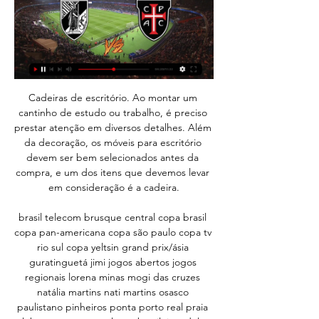
Cadeiras de escritório. Ao montar um cantinho de estudo ou trabalho, é preciso prestar atenção em diversos detalhes. Além da decoração, os móveis para escritório devem ser bem selecionados antes da compra, e um dos itens que devemos levar em consideração é a cadeira.

brasil telecom brusque central copa brasil copa pan-americana copa são paulo copa tv rio sul copa yeltsin grand prix/ásia guratinguetá jimi jogos abertos jogos regionais lorena minas mogi das cruzes natália martins nati martins osasco paulistano pinheiros ponta porto real praia clube são caetano seleção brasileira adulta seleção.

A prática de esporte traz diversos benefícios às pessoas. Além de uma vida saudável, proporciona bem-estar mental, aliviando o estresse e a ansiedade, aumenta a resistência muscular, diminui o risco de diversas doenças, dentre tantas outras vantagens.

A Band abre a transmissão a partir das 17h50. Desta vez o Atlético Goianiense recebe a equipe do Palmeiras no estádio Juscelino Kubitschek, em Itumbiara - GO. O tricolor do centro-oeste não está bem na tabela, apenas na 16ª colocação, com 20 pontos, o …

Já os azuis do Espéria comemoravam dando “bananas” a seus adversários. Infelizmente, hoje, o Clube de Regatas Tietê já não existe mais devido. Uma travessia náutica pelo rio Iguaçú reúne todos os anos mais de 150 turistas que vivem uma experiência única de. nos diversos estabelecimentos de ensino da Marinha do Brasil.

Ofertas de emprego novas para Designer em Vila Nova de Famalicão. Vagas de período integral, temporário ou meio período. O modo grátis, rápido e eficaz para encontrar empregos entre 17.600+ ofertas de emprego em Vila Nova de Famalicão. Ofertas …

Chapecoense e Avaí representam Santa Catarina na Série A do Campeonato Brasileiro e, neste domingo, disputam o clássico estadual válido pela 15ª rodada da competição.

Assistir Vitória de Guimarães Casa Pia ao vivo ver TV online LIGA PORTUGAL : assistir Vitória de Guimarães Casa Pia em streaming e ver Vitória de Guimarães Casa Pia ao vivo gratuitamente e em HD no nosso site na ...

CULTURAonlineBRASIL . A Rádio Internacional Lusófona, (www.radiointernacionallusofona.net) nasceu para toda a Lusofonia, buscando o espírito fraternal entre todos os seus povos e a divulgação das culturas comuns.. A Radio Internacional Lusófona faz parte do grupo da Radio CULTURAonline BRASIL (www.culturaonlinebr.org).Ela visa revelar todos os talentos partilhando generosamente a cultura.

Primera División - Dom, 4 nov 2018 21:00. O MAISFUTEBOL na palma da sua mão! Não falhe um golo, uma transferência ou uma notícia com a nossa aplicação GRATUITA para smartphone!

A Federação Norte-rio-grandense de Futebol (FNF) confirma que o Campeonato Potiguar passa a ser transmitido por uma afiliada da Rede Globo, a Inter TV RN. com a transmissão ao vivo das partidas.

A que horas o Casa Pia AC joga? | Guia de jogos TV Jogos ao vivo do Casa Pia AC. ×. Sábado, 24/02/2024. 20:30. Liga Portugal Betclic · Vitória SC Vitória SC, Casa Pia AC. Sport TV 1 · Sport TV ...

Pará State League - List of Second Division Champions. 1941 - Tuna Luso Brasileira (Belém) 1970 - A. E. B. Estrela (Belém) [first professional edition in 1994] 1994 - Pedreira Esporte Clube (Belém) 1995 - Clube Atlético Vila Rica (Belém) 1996 - Clube Municipal Ananindeua (Ananindeua) 1997 - São Francisco Futebol Clube (Santarém) 1998 - not known 1999 - Carajás Esporte Clube (Belém.

INTERNACIONAL X ATLÉTICO-GO Local: Estádio Beira-Rio, em Porto Alegre (RS) Data: 31 de julho de 2011, no domingo Horário: 16h (de Brasília) Árbitro: Jaílson Macedo Freitas (BA) Auxiliares: Adson Lopes Leal (BA) e Adaílton de Jesus Silva (BA).

Com a vitória de 1 a 0 em São Januário na bagagem, o Vasco conseguiu segurar um empate em 0 a 0 com o Oriente Petrolero nesta quarta-feira (19) à …

Vitória Sport Clube Vitória Sport Clube fundado a 22 de setembro de 1922, inspirado por D. Afonso Henriques é conhecido por ser um clube de conquistadores.

Rua Aristides Novis, 123, Federação. CEP: 40210-630 - Salvador, Bahia, Brasil Assinaturas: 71 3533-3030 Anuncie: 71 3203-1812 Ache Aqui Classificados: 71 3535-3035

~![+AO VIVO@] ASSISTIR Porto x Vitória sc Ao Vivo Ver tv 11/11/2023 — x Vitória de Guimarães se enfrentam nesta quinta-feira (22), às Jogo do Benfica hoje: onde assistir Benfica x Casa Pia ao vivo - 28/10. 14 ...

Salgueiro, Central e Afogados da Ingazeira são os pernambucanos da Série D do Campeonato Brasileiro que irão receber os R$ 120 mil oriundos do

Gol e melhores momentos de Confiança x CRB pela Copa do Nordeste (0-1) Jogo válido pela sétima e penúltima rodada da fase de grupos do Nordestão 2020 Por Taynã Melo Atualizado: 14 de Março.

Santa Clara vs Sporting Braga resultados ao vivo. Santa Clara vs Sporting Braga resultados ao vivo, siga o jogo com a melhor informação disponível, incluindo estatísticas, eventos e odds. Results.

Vitória SC x Casa Pia AC » Placar ao vivo, Palpites, * Para assistir, você deve ter uma conta com fundos ou uma aposta feita nas últimas 24h! Juiz -. Estádio Dom Afonso Henriques.

Plácido de Castro - AC é uma cidade que de maneira crescente e constante tem demandado por mais velocidade de internet e mais qualidade na internet. Vivo Vibra NET Combo.. A equipa do Medidor de Internet reserva-se ao direito de alterar este acordo sem aviso prévio.

Apostas Gil Vicente x Portimonense. Compara cotações, encontre os palpites e resultado do jogo: Gil Vicente - Portimonense, Liga NOS, 2019/2020, 26 outubro 2019.

Gil Vicente FC GD Chaves Leixões SC Marítimo M. 3ª Fase: do golo madrugador do SL Benfica ao empate do Portimonense. 2ª Fase: Portimonense levou a melhor frente ao GD Chaves. 2ª Fase: Vitória FC e CD Tondela num duelo em imagens.

O Sporting, o Marítimo e a Académica de Coimbra vão ver os seus encontros inaugurais na Liga Europa de futebol, quinta-feira, arbitrados por equipas de "juizes" de Israel, Áustria e Estónia.

Pela próxima rodada, a equipe catarinense enfrenta o São Paulo, no Morumbi, e Atlético-GO recebe o Internacional, no Serra Dourada. O jogo começou bastante agitado e as redes balançaram logo.

Pesquisa - liga portugal - sport tv VITÓRIA SC X CASA PIA AC. LIGA PORTUGAL BETCLIC. 20:20 - 22:45. Dom - 25. direto. CD MAFRA X MARÍTIMO. LIGA PORTUGAL 2. 10:55 - 13:10. direto. BELENENSES X SCU ...

Fortaleza volta a vencer, bate o Vila Nova e mantém liderança isolada - Com Arena Castelão lotada, Tricolor marcou duas vezes no fim e derrotou o Vila Nova por 2 a 0, em jogo disputado pela 28ª rodada da Série B do Brasileirão

O avançado Hugo Almeida voltou hoje a ser decisivo na vitória da Académica sobre o Sporting de Braga B por 1-0, em jogo da 26.ª jornada da II Liga de futebol.

O confronto entre Assu x Globo vai ocorrer nesta quinta-feira (12) e você confere mais informações aqui. A disputa é válida pela 5ª rodada do Campeonato Potiguar de 2020. O jogo está marcado para começar às 20h00 (horário de Brasília) e o duelo entre as equipes acontecerá no Estádio Edgarzão, localizado em Assu, no Rio […]

Brasileirão: Saiba como assistir Flamengo x Chapecoense ao vivo na TV e online.. o duelo entre cariocas e catarinenses terá transmissão ao vivo do Premiere no pay-per-view da TV paga.

Com este vídeo pretendemos mostrar a Ginástica do Sporting Clube de Portugal! Com este vídeo pretendemos mostrar a Ginástica do Sporting Clube de Portugal! Skip navigation Sign in.

Ex-Fast-AM, Deivid Macedo, de 26 anos, é formado na base do São Paulo e atuou por dois anos no Chile. Ele espera uma chance entre os titulares do Imperador

Placar ao vivo: Jocoro FC vs Santa Tecla FC nos jogos El Salvador Liga. Apresentamos os resultados em tempo real, escalações e a tabela sempre atual

Quando inaugurado, o sistema de abastecimento de água do São João será o maior já instalado em uma zona rural no Pajeú. Implantado em uma parceria firmada entre a Prefeitura de Afogados da Ingazeira e o Governo de Pernambuco, o sistema deverá ser inaugurado nas festividades da emancipação política do município, no dia primeiro de Julho, com a presença do Governador Paulo Câmara.

Assistir Vitória de Guimarães x Casa Pia ao vivo HD 24/02 há 10 horas — Assistir Vitória de Guimarães x Casa Pia ao vivo em HD hoje pelo Campeonato Português grátis, venha assistir Casa Pia e Vitória de Guimarães ...

Era vulgar ouvir dizer que em tal parte o petróleo jorrava do solo como se fosse água. Nas anharas humidas em Angola a vegetação rasteira sofre putrefacções, após chuvas persistentes, formando pastas densas e negras, com laivos de gordura, dando a ilusão de que é petróleo.

Afogados da Ingazeira - PE Afogados da Ingazeira é um município brasileiro localizado na microrregião do Pajeú, estado de Pernambuco. Serra Talhada - PE Atualizado às 07h08

Os seis primeiros meses da gestão do prefeito de Afogados da Ingazeira, José Patriota (PSB), têm aprovação de 63% da população e um índice desaprovação de 25%, atesta pesquisa do Instituto Opinião, de Campina Grande (PB). Foram aplicados 400 questionários entre os dias 20, 21 e 22 deste mês.

assistir Vitória x Casa Pia ao vivo ver tv online Assistir V há 7 horas — Vitória SC - Casa Pia placar ao vivo, H2H e escalações Vitória SC Casa Pia esultado ao vivo (e transmissão online) começa no dia 24 de fev. de ...

Desde 5 de julho de 2012, Valério Luiz Filho, até então um jovem advogado tributarista, tem se dedicado incansavelmente para ver na cadeia os assassinos do pai, o cronista esportivo Valério Luiz de Oliveira, que contava com 49 anos, dos quais 35 dedicados ao jornalismo.Nesta quarta-feira (5/6), completam-se cinco anos do crime, sem a punição dos acusados.

De acordo com a Confederação Brasileira de Futebol (CBF), quatro jogadores do Atlético-GO testaram positivo para Covid-19 e estão fora do jogo desta quarta-feira (12) contra o Flamengo.

Assistir Vitória Guimarães x Casa Pia - Ao Vivo - 24/02/2024 há 18 horas — Assistir Vitória Guimarães x Casa Pia - Ao Vivo - 24/02/2024 - 17h30 - Campeonato Português (Liga Portugal) Online ❱ Liv