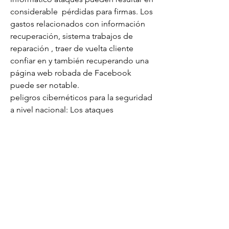
considerable  pérdidas para firmas. Los 
gastos relacionados con información 
recuperación, sistema trabajos de 
reparación , traer de vuelta cliente 
confiar en y también recuperando una 
página web robada de Facebook 
puede ser notable.
peligros cibernéticos para la seguridad 
a nivel nacional: Los ataques 
cibernéticos pueden igualmente poner 
en peligro la seguridad a nivel 
nacional. Gobiernos federales así 
como crítico estructura puede ser 
influyó mediante ciberataques, que 
pueden riesgo nacional  prepotencia y 
también seguridad.
Los piratas informáticos están 
continuamente personalizando sus 