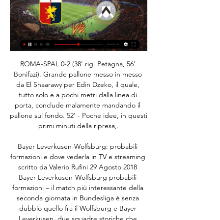
ROMA-SPAL 0-2 (38' rig. Petagna, 56' Bonifazi). Grande pallone messo in messo da El Shaarawy per Edin Dzeko, il quale, tutto solo e a pochi metri dalla linea di porta, conclude malamente mandando il pallone sul fondo. 52' - Poche idee, in questi primi minuti della ripresa,.

Bayer Leverkusen-Wolfsburg: probabili formazioni e dove vederla in TV e streaming scritto da Valerio Rufini 29 Agosto 2018 Bayer Leverkusen-Wolfsburg probabili formazioni – il match più interessante della seconda giornata in Bundesliga è senza dubbio quello fra il Wolfsburg e Bayer Leverkusen, due squadre storiche che cercheranno in tutti modi di prendere i 3 punti.

A proposito di EUROPAGES. EUROPAGES è una piattaforma B2B europea disponibile in 26 versioni linguistiche. Con 3 milioni di aziende registrate, principalmente produttori, grossisti, distributori e fornitori di servizi, EUROPAGES attira più di 2 milioni di decisori ogni mese alla ricerca di partner commerciali, fornitori di prodotti o di servizi in Europa e nel mondo.

Guarda la partita Minnesota Twins - Cleveland Indians del campionato USA: MLB grauitamente in streaming. Di seguito hai la lista dei Bookmaker che offrono gratuitamente la visione della partita in streaming. E' tutto legale, devi semplicemente registrarti ed avere un credito maggiore di zero, basta anche un centesimo per avere la possibilità di vedere le partite gratuitamente dal loro sito.

Nuovi orari serie A, di sera si giocherà molto tardi. La Lega ha individuato i nuovi slot per le partite, ma i calciatori non vogliono scendere in campo prima delle 18

Anche Inter-Getafe, partita di Europa League in calendario per il 12 marzo, si disputerà a porte chiuse. A renderlo noto è stata la Uefa, che ne ha dato comunicazione giovedì tramite una conferma ufficiale.

Udinese Genoa in streaming gratis? Guarda la sfida in diretta 15 ore fa — La gara sarà trasmessa in diretta streaming da DAZN, il primo servizio di streaming live e on demand interamente dedicato allo sport (CLICCA QUI ...

Dove vedere Getafe-Atalanta: diretta tv e streaming Luca Landoni 10/08/2019 Streaming Nuova amichevole che vede protagoniste squadre di serie A oggi, sabato 10 agosto , con la partita Getafe-Atalanta in programma al Coliseum Alfonso Pérez della città iberica.

Canali Telegram streaming calcio e sport | Febbraio 2024 Tramite questo servizio potrete godere di tutta la Serie A e la Serie BKT, tutte le partite di UEFA Europa League e i migliori match della UEFA Conference ...

torino udinese verona Hellas Verona: dichiarata fallita anche HV7. I legali: 'Aberrante'. Prima di andare online abbiamo provato a raggiungere il presidente dell'Hellas Verona,.

Esordio vivace per la trasmissione in streaming del consiglio comunale. Il centrodestra attacca il presidente Pagliaro lamentando scarsa informazione. Ma il sindaco fiuta l'autogol e rinvia i.

Genoa CFC Sul sito Ufficiale del Genoa Cricket and Football Club trovi le ultime news su squadre, partite, stadio e abbonamenti del club di calcio più antico d'Italia ...

2020-6-20 · Tutte le informazioni sulla partita Brommapojkarna vs GAIS live di Superettan (14 Aprile 2019): Riassunto, statistiche, formazioni e risultati - Besoccer

Acquista il tuo biglietto per concerti, eventi e spettacoli di teatro, danza, musica, opera, festival, mostre e musei, fiere, sport e parch in tutta Italia. Pagamento tramite carta di credito. Punti Vendita Vivaticket su tutto il territorio nazionale, 89.24.24 Pronto PagineGialle® e callcenter 892.234.

Genoa-Udinese dove vederla: Sky, NOW o DAZN? Canale 3 ore fa — Genoa-Udinese sarà inoltre trasmesso in diretta tv da Sky su Sky Sport Calcio e Sky Sport 251. Per gli abbonati di entrambe le piattaforme, ...

Alessandro Giannessi, rimasto fuori di un posto, sarà la testa di serie numero 1 delle qualificazioni, che da tradizione si giocheranno a Roehampton per non deteriorare i campi di Wimbledon,. Federico Gaio – Yannick Hanfmann (Ger) Stefano Napolitano Napolitano – Vicent Millot (Fra)

Tutte le ultime notizie relative al calcio in Turchia, con approfondimenti, rubriche e reportage su un campionato ed un paese in continua evoluzione

Genoa Cfc - Official GENOA - UDINESE | Conferenza prepartita | Serie A TIM 2023/24. Genoa Cfc Genoa-Bari | Il film della partita. Genoa Cfc - Official. 14K views. 8 months ago · 3 ...

La Roma deve stare nella parte alta della classifica". In queste ultime partite con la linea a 3 c’è maggiore protezione? "Il mister sta cercando di fare ciò che è meglio per la squadra.

GENOA CALCIO CRICKET AND FOOTBALL CLUB ASCOLTA LA DIRETTA GENOA - UDINESE Radio Nostalgia - Genoa Calcio Radio Nostalgia è la radio ufficiale delle radiocronache di tutte le partite del Genoa CFC.

Radio portatili. La musica porta gioia e felicità diffondendosi negli ambienti dove viene trasmessa. Non a tutti piace però ascoltare la musica utilizzando un classico lettore musicale o lo smartphone e c’è chi preferisce utilizzare per lo scopo un oggetto intramontabile, come le radio portatili.Oltre alla classica radio portatile, ci sono modelli da doccia, e altri da sport.

Le statistiche di Inter-Getafe in Europa. Inter reduce da 2 vittorie consecutive e da 4 “Gol” nelle ultime 5 gare, spiccano 8 Over 1.5 nelle ultime 9 e 4 Over 2.5 nelle ultime 5, segnaliamo 7 Multigol 1-4 nelle ultime 8.Ecco 2 “1” (vittorie) nelle ultime 3 casalinghe, SEMPRE Multigol 2-3 quest’anno ed emergono anche 8 Gol Casa nelle ultime 9, presenti 4 Gol Ospite nelle ultime 5.

Pronostici calcio - Russian Football National League - Vedi il pronostico della partita Ska-khabarovsk vs Yenisey Krasnoyarsk del 2019-09-20 11:00:00, consulta i precedenti e le statistiche rilevanti per realizzare previsioni vincenti.

Rangers-Bayer Leverkusen in programma giovedì 12 Marzo alle ore 21:00, gara valida per l’andata degli ottavi di finale di Europa League, sarà trasmessa da Sky Sport Football e Sky Sport canale.

Calendario Serie A 2019/2020. In questa pagina troverete il calendario della Serie A 2019/2020 con il programma aggiornato di tutte le sfide del nostro campionato per non perdervi nemmeno un’azione della vostra squadra del cuore.. Partite Serie A. La massima serie del campionato di calcio italiano prenderà il via nel weekend del 25 agosto 2019 per concludersi il 24 maggio 2020.

Ti trovi sulla pagina del confronto delle squadre: Eskilsminne IF vs Lunds BK prima dell’inizio della partita puoi confrontare statistiche di entrambe le squadre. Se desideri controllare il risultato dal vivo o statistiche della partita clicca qui: Eskilsminne IF vs Lunds BK wynik.

2020-6-20 · Dove vedere le partite Torino-Parma e Verona-Cagliari: la diretta in tv e streaming. Sfide incrociate tra Torino e Parma e tra Verona e Cagliari, quattro squadre con aspirazioni diverse.

Qui sono disponibili informazioni su tutti i golf club, campi da golf e gli hotel in Voivodato della Slesia, Polonia, Europa e anche le recensioni lasciate dai golfisti!

La Polizia di Stato propone informazioni, documentazione, Faq e servizi relativi a: sicurezza telematica, denunce, passaporti, immigrazione, minori, licenze e concorsi.

Sport: notizie, streaming, risultati live e in diretta - Sportmediaset Tutto lo Sport: news, foto, video e risultati live su calcio di Serie A, Calciomercato, Champions League, Europa League, MotoGP, Basket, F1 e Formula E.

Quei giorni in cui tutto sembrava possibile 18/07/2019 Il presidente dell'Inaf Nichi d'Amico ricorda come ha vissuto gli anni ruggenti della corsa allo spazio, culminata con lo storico sbarco sulla Luna di cinquant'anni fa, ma anticipa anche l'imminente ventennale della fondazione dell'istituto di ricerca del quale si trova a capo, in un momento cruciale per questa disciplina.

Hellas Verona-Chievo Verona partita valida per il campionato italiano di calcio di Serie A, IN DIRETTA TV, ORARIO, DOVE VEDERLA IN STREAMING, DOVE VEDERLA SU PC. CLICCARE QUI PER LA DIRETTA LIVE DELLA PARTITA – partita valida per il campionato italiano di calcio di Serie A (classifica e calendario), verrà trasmessa in diretta tv su Sky Sport.

La Serie B 2019-2020 è la 118ª edizione del secondo livello del campionato italiano di calcio che, per ragioni di sponsorizzazione, prende il nome di Serie BKT, …

Europa League streaming e diretta tv: ecco dove vedere tutte le partite. EUROPA LEAGUE STREAMING – AGGIORNAMENTO 11 APRILE 2019 – Torna questa sera, 11 aprile, l’Europa League con le partite.

Udinese Genoa in streaming gratis? Guarda la partita in Udinese Genoa in streaming gratis? Come seguire la partita su DAZN. La partita Udinese-Genoa non sarà disponibile gratuitamente in Italia, come le altre del ...

Il Challenger San Benedetto Tennis Cup edizione 2019 va all’argentino Renzo Olivo, 27 anni, classifica ATP 330, che in finale ha battuto l’azzurro Alessandro Giannessi, classifica ATP …

Prima di scoprire i migliori siti di calcio in streaming, però, è doveroso ribadire che nessun bookmaker italiano possieda i diritti per trasmettere le partite del calendario Serie A in diretta. Ad oggi, le uniche piattaforme a garantire la diretta streaming del massimo campionato italiano sono SkyGo (l'app della celebre Pay-tv), Now Tv e Dazn.

GKS Tychy 71 - KKS 1925 Kalisz: Friendlies 2020. Quote di chiusura under/over dei bookmaker, tabellino con il risultato finale, statistiche, precedenti e prossime partite.

Palinsesto alternativo interessante stasera in tv con fari puntati su Doha, dove sono in programma i Mondiali in vasca corta di nuoto ma spazio anche agli... Stasera in TV Sport E Vai

Udinese Calcio in tv gratis Atalanta Udin 26 gen 2024 — Oggi Atalanta BC — Udinese Calcio in tv gratis Atalanta Udinese in streaming gratis? Guarda la partita in 27 gennaio 2024 Guarda in diretta ...

16 hours ago · Le probabili formazioni di Lecce-Brescia, match della trentacinquesima giornata di Serie A 2019/2020. Fischio d’inizio alle 21:45 di mercoledì 22 luglio nella cornice dello Stadio Via del Mare. La partita sarà trasmessa in diretta esclusiva