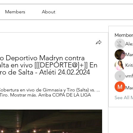
Members
About
Member
Ale
Mar
to Deportivo Madryn contra 
lta en vivo [[[DEPORTE@]+]] En 
Krit
o de Salta - Atléti 24.02.2024
vrn
vrnf9pv
Mad
ertura en vivo de Gimnasia y Tiro (Salta) vs. ... 
Tiro. Mostrar más. Arriba COPA DE LA LIGA 
See All 