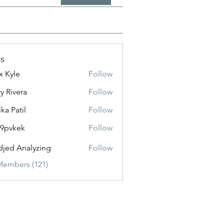
s
x Kyle
Follow
y Rivera
Follow
ika Patil
Follow
f9pvkek
Follow
kek
jed Analyzing
Follow
Members (121)