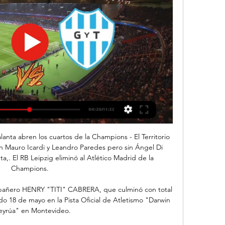
ado será actualizado apenas finalice el partido. El horario San Marcos vs. Deportes Temuco se muestra en tu hora local.

Gimnasia y Tiro (Salta) vs. Deportivo Madryn (13 Jul., 2024 Cobertura en vivo de Gimnasia y Tiro (Salta) vs. Deportivo Madryn Primera Nacional De Argentina juego en - ESPN (PA), incluye resultados en vivo, ...

En 1835, Robert Hermann Schomburgk trazó una línea fronteriza entre Venezuela y la Guayana Británica desde el río Moruca hasta el Esequibo de una extensión de 4.290 km². En 1839 trazó una segunda línea llamada Norte-Sur que abarcaba la desembocadura del Amacuro hasta el Monte Roraima, lo que representaba unos 141.930 km².

Se consideran rendimientos íntegros del capital mobiliario la tota-lidad de las utilidades o contraprestaciones que provengan del capital mobiliario, directa o indirectamente, bien en dine-ro o bien en especie, cualquiera que sea su denominación o natura-leza. En general, se consideran también rendimientos del capital

Atlético Grau golea 5 a 1 a Los Caimanes y clasifica a los cuartos de final La escuadra piurana se adueñó del séptimo puesto del torneo de ascenso

La Patria - El Colo Colo extendió hoy (ayer) su buena racha y derrotó a domicilio al Everton por 0-2 en la segunda jornada del Clausura chileno, en la que la Universidad de Chile cayó un

El fútbol suele poner a los jugadores en lugares que tal vez nunca soñaron, como en el caso de Juan Lescano, quien ganó el ascenso a la Premier League de Rusia, con el SKA Khabarovsk, equipo que está 9.000 kilómetros de Moscú y en donde en invierno la temperatura llega a 20 grados bajo cero.

30 marzo, 2018 30 marzo, 2018 lineadeltiempoMX Agustin de Iturbide, Benito Juarez, Día Internacional de la Trabajadora del Hogar o Doméstica, Efemerides Mexico, fray Bartolomé de las Casas, Lilia Prado, Linea del Tiempo MX, Lupita Tovar, Miguel Miramon, Partido de la Revolución Mexicana, Partido Nacional Revolucionario, Pelicula Santa.

Afogados da Ingazeira. Carros Chevrolet usados em Afogados da Ingazeira. 1-11 de 11 carros. X. x. Receba novos carros no seu email, grátis. Receba os novos anúncios por e-mail chevrolet afogados ingazeira. Salvar esta busca. Ao criar este alerta por e-mail, você concorda com nossos Termos e com nosso Política de Privacidade .

Conferencias, talleres y proyecciones para celebrar el Día del Flamenco en Córdoba La Biblioteca Pública organiza un recorrido por la historia de este arte a través de actuaciones en directo

2020-5-17 · Carlos Alvarado Quesada es el actual Presidente de la República de Costa Rica desde mayo de 2018 por el Partido Acción Ciudadana para el período 2018-2022. Es bachiller en comunicación, máster en ciencias políticas por la Universidad de Costa Rica y máster en estudios del desarrollo por la Universidad de Sussex.

Copa Argentina / Web oficial de la Copa Argentina El Sitio Oficial del torneo más integrador del fútbol argentino. Las redes sociales de la página son: @Copa_Argentina en Twitter y CopaArgentinaOficial en ...

Toda la información del partido Akropolis vs Västerås SK en vivo de Tercera Suecia (04 Noviembre 2018): Resumen, Estadísticas, Alineación y Resultados - Besoccer. Don't miss the most important football matches while navigating as usual through the pages of your choice. Activa el sidebar de Firefox.

Cienciano venció 2-1 a Alianza en la altura del Cusco y logró salir del fondo de la tabla en el debut de Sergio Ibarra como entrenador rojo. Montes y Salas anotaron para los locales, mientras que Velazquez encontró el descuento al inicio del complemento .

Deportivo Madryn vs. Gimnasia y Tiro (Salta) (24 de Feb. hace 3 horas — Cobertura en vivo de Deportivo Madryn vs. Gimnasia y Tiro (Salta) Primera Nacional De Argentina juego en ESPN (AR), incluye resultados en vivo,

Ferro 0-0 Deportivo Madryn | Fecha 6 (Zona B) - YouTube 4:35Seguí toda la Primera Nacional en TyC Sports y TyC Sports Play. Lo mejor del deporte está en TyC Sports.YouTube · TyC Sports Play  · 18 mar 2023

Leipzig, Alemania. AFP. A. deci­dió que el duelo PSG-Borus­sia Dortmund se disputase el miércoles a puerta cerrada. El RB Leipzig se había impuesto 1-0 en la ida en Londres,.

Los dieciseisavos de final de la UEFA Europa League siguen este jueves con el duelo entre el RB Leipzig y el Napoli.Los dirigidos por Maurizio Sarri se llevaron una sorpresa en San Paolo después de terminar con el marcador en contra de 3-1, y ahora tienen la obligación de sacar un marcador abultado.

Olimpia recibe en el estadio ‘Manuel Ferreira’ al Sportivo Luqueño desde las 10:00 de la mañana por la 13ª fecha del Torneo Apertura 2017. 0 23 de abril de 2017 Horario atípico que vuelve a …

Radio: ¿Dónde escuchar Colo Colo vs Universidad de Chile por el Campeonato Nacional? Puedes escuchar el partido de Colo Colo vs Universidad de Chile en la transmisión de DaleAlbo en Directo, a través de DaleAlbo, Somos Chile Radio, RedGol y en Radio Madero, para las regiones de Antofagasta, Atacama y Coquimbo.

El portero la sacó en la línea: Savic casi marca el 1-0 del Atlético de Madrid vs Leipzig tras remate de cabeza [VIDEO] A los 10 minutos del primer tiempo, el central rojiblanco mandó el.

Gil Vicente FC-Portimonense SC 26 Outubro, 2019 / in Liga NOS 2019/2020 Estádio Cidade de Barcelos / by Armanda Cunha. Gil Vicente FC vs Portimonense SC. Detalhes. Data Hora League Época; 26 Outubro, 2019: 15:30: Liga NOS: 2019/2020: Recinto. Estádio Cidade de Barcelos; Resultados. Equipa Goals;

Tiro Gimnasia San Pedro vs Atlético Mitre de Santiago del Estero Tiro Gimnasia San Pedro contra Atlético Mitre de Santiago del Estero en vivo, H2H historia. Estadísticas y pronostico apuestas, h2h, goles, ...

El Ministerio de Sanidad contabiliza este jueves 84 fallecidos con coronavirus –34 más que ayer– y 2.968 casos confirmados en España, 816 más que el miércoles. Casi la mitad del total se.

Real Valladolid 0, Leganés 1. Martin Braithwaite (Leganés) remate con la derecha desde el centro del área por bajo, junto al palo izquierdo. Asistencia de Youssef En-N