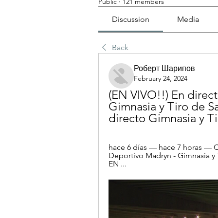
Public
·
121 members
Discussion
Media
Back
Роберт Шарипов
February 24, 2024
(EN VIVO!!) En direc
Gimnasia y Tiro de Sa
directo Gimnasia y Tir
hace 6 días — hace 7 horas — Cob
Deportivo Madryn - Gimnasia y 
EN ...