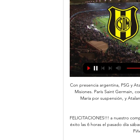
Con presencia argentina, PSG y Atalanta abren los cuartos de la Champions - El Territorio Misiones. París Saint Germain, con Mauro Icardi y Leandro Paredes pero sin Ángel Di María por suspensión, y Atalanta,. El RB Leipzig eliminó al Atlético Madrid de la Champions.

FELICITACIONES!!! a nuestro compañero HENRY "TITI" CABRERA, que culminó con total éxito las 6 horas el pasado día sábado 18 de mayo en la Pista Oficial de Atletismo "Darwin Piñeyrúa" en Montevideo.

Todo sobre el equipo Real Sociedad (LaLiga) plantilla actual con valores de mercado fichajes rumores estadísticas jugadores Calendario de juego noticias

Neste momento, há 85 jogos ao vivo televisados de 1 campeonatos diferentes. O próximo jogo que transmitirá o canal será em Portimonense - Gil Vicente da Liga NOS que será jogado na próxima 3 de junho de 2020às 20:00.

2. En el caso de transmisión de bienes inmuebles, así como en la constitución y en la cesión de derechos reales que recaigan sobre los mismos, excepto los derechos reales de garantía, cuya calificación urbanística conforme a la normativa aplicable sea la de plaza de garaje, salvo en el caso de los garajes anejos a la vivienda con un máximo de dos, la cuota tributaria se obtendrá.

Carlos Zambrano fue presentado en Boca Juniors: “Es un sueño que tengo desde niño” | VIDEO El ‘León’ estampó su firma por el cuadro xeneize por tres temporadas.

Deportivo Madryn vs Gimnasia Y Tiro de Salta pronóstico hace 22 horas — Ha habido menos de 2.5 goles marcados en 14 de 15 últimos partite del Gimnasia Y Tiro de Salta. Apuesta:Total goles menos(2.5). Apostar.

Solo Ascenso - Últimas noticias del fútbol de ascenso y Primera Nacional. 17:00, Defensores Unidos, -, Mitre, Juan Pablo Lousteau, Mario Losinno, Ficha. 17:00, Deportivo Madryn, -, Gimnasia y Tiro (Salta) ...

Mushuc Runa consiguió un empate de visitante Mushuc Runa logró llevarse un empate en condición de visitante, en duelo ante Macará por la fecha 9 de la LigaPro Banco Pichincha. El cotejo arrancó de la mejor forma para los visitantes que apenas a los 5 minutos consiguió abrir el …

Tren de la Poesía Actos de Homenaje a Pablo Neruda en el vigésimo sexto aniversario de su muerte Vicente Huidobro Sitio de la Universidad de Chile Ya lo leímos.cl Banco de …

Binacional vs. Sao Paulo EN VIVO ONLINE vía. El central debutó con el Schalke 04 de Alemania y continuó en este país defendiendo los colores de St. Pauli y Eintracht. Basilea de Suiza y.

Universitario de Deportes puso punto final a sus entrenamientos con miras al reinicio del Torneo Apertura de la Liga 1, el viernes 7 de agosto, y lo hizo con una derrota (1-0) ante el Atlético Grau de Piura, en las instalaciones del club San Agustín. Los "cremas" abrirán la jornada siete enfrentando al Cantolao en el Estadio Nacional.

Platense contra Defensores De Belgrano - septiembre 2, 2017 - Listados de TV y transmisión en línea en vivo, Resultados en vivo, Noticias y videos :: Live Soccer TV

GRAN VICTORIA DE DEPORTIVO MADRYN ANTE - YouTube 3:16:21... vs gimnasia radio en vivo deportivo madryn deportivo madryn en vivo deportivo madryn hoy gimnasia gimnasia en vivo gimnasia hoy gimnasia en vivoYouTube · Falso Nueve · 25 mar 2023

El Atlético de Madrid aún no logra recuperarse de la eliminación de Champions ante la Juventus, y volvió a caer derrotado, esta vez en liga ante el Athletic Bilbao. Ambos tantos llegaron en el tramo final del choque y como consecuencia de dos movimientos en el banquillo de …

Actuación en directo del Cuadro Flamenco Alcazaba. Marina Aranda al cante, la guitarra de Fran. Ana Serrano y José Petro y a la guitarra con Juan de Córdoba y Hugo Dogma. Feria de Fuengirola. Caseta del Mayor. con la colaboración de la Diputación de Málaga y el Instituto de la Juventud de Málaga. Al cante: Isabel Guerrrero.

Información: El resultado San Marcos vs. Deportes Temuco de Fútbol de Chile se muestra en tiempo real. Si la transmisión en vivo y en directo no se encuentra disponible, el result