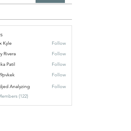
s
x Kyle
Follow
y Rivera
Follow
ika Patil
Follow
f9pvkek
Follow
kek
jed Analyzing
Follow
Members (122)