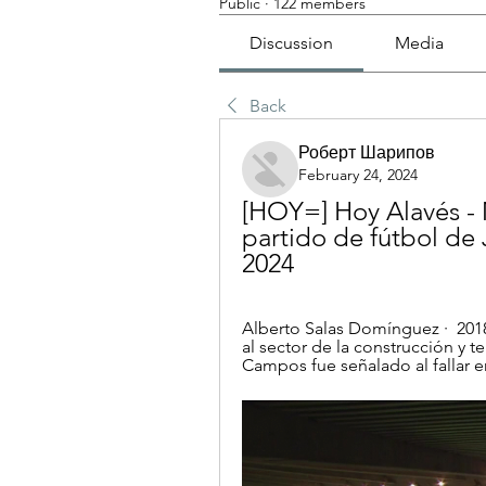
Public
·
122 members
Discussion
Media
Back
Роберт Шарипов
February 24, 2024
[HOY=] Hoy Alavés - M
partido de fútbol de 
2024
Alberto Salas Domínguez ·  2018 
al sector de la construcción y te
Campos fue señalado al fallar en