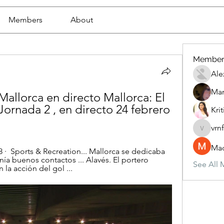
Members
About
Member
Ale
Mar
allorca en directo Mallorca: El 
Jornada 2 , en directo 24 febrero 
Krit
vrn
vrnf9pv
Mad
· ‎ Sports & Recreation... Mallorca se dedicaba 
nía buenos contactos ... Alavés. El portero 
See All 
 la acción del gol ...