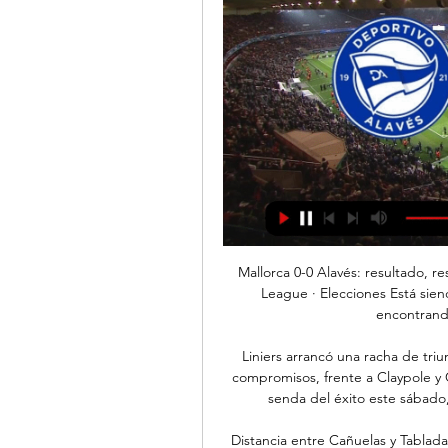
Mallorca 0-0 Alavés: resultado, resumen y goles Carreteras cortadas hoy · Champions League · Elecciones Está siendo un equipo más directo y con presencia física, encontrando a Cyle Larin en los últimos ...

Liniers arrancó una racha de triunfos consecutivos y con goleadas en los últimos dos compromisos, frente a Claypole y Central Ballester, por lo que buscará continuar por la senda del éxito este sábado, a las 16, cuando reciba en Villegas a Yupanqui.

Distancia entre Cañuelas y Tablada km en auto (coche, autobús) y en avión (línea recta). Mapa de rutas y duración - Cálculo cuántos kilómetros, horas de vuelo y horas de viaje desde Canuelas a Tablada

El campo de San Mamés será testigo de uno de los duelos más esperados de su calendario en La Liga 2019. El Athletic de Bilbao tuvo algunas complicaciones en su pretemporada, mientras que el Barcelona comenzó con el pie derecho a pesar de tener ausencias importantes.

Lote al agua espléndido en Area 7 San Sebastian, Ntra Señora de Luján. Orientacion: Noreste Divino San Sebastián cita en KM 54.5 Panamericana bajada Loma Verde, Escobar y goza de una geografía única que fusiona zonas quebradas con grandes desniveles, un verdadero paraíso para los ojos.

Los dirigentes de los clubes Diablos Rojos del México, Sultanes de Monterrey, Tigres de Quintana Roo y Delfines del Carmen abandonaron hoy la Asamblea de la Liga Mexicana de Beisbol (LMB), como protesta al no estar de acuerdo en algunos puntos. Durante la reunión de presidentes de los 16 conjuntos de la liga de verano, … Continuar

Después de que Saraperos consiguiera el Bicampeonato de la LMB, el jueves 19 de agosto de 2010 se iniciaron las obras de remodelción para la temporada 2011, en las cuales se invertirían aproximadamente 87 millones de pesos entre el Gobierno Estatal de Coahuila y la directiva del Club de Béisbol Saraperos de Saltillo…

Mallorca: canal TV, horario, cómo y donde ver LaLiga EA hace 24 horas — Alavés - Mallorca: canal TV, horario, cómo y donde ver LaLiga EA Sports online hoy. Fecha, horario, cómo ver en vivo y en directo en televisión ...

Montevideo, 26 nov (EFE).- Danubio, River Plate, Nacional y, en menor medida, Liverpool son los equipos que tienen posibilidades de llegar al título del torneo Apertura del fútbol uruguayo a falta de tres jornadas para que finalice el campeonato.

Ver RCD Mallorca Online en Directo Ver RCD Mallorca online en directo y en diferido con DAZN ES. Disponible en Deportivo Alavés - RCD MallorcaLALIGA EA SPORTS · FC Barcelona - RCD Mallorca ...

No hay que trivializar. Todo hombre en situación difícil ha tenido siempre a mano un camarero que le comprenda y esa comprensión hay que ganársela mediante la generación de confianza y la transmisión de información, no le vas a tratar como a cualquier diputado de la derecha.

CORREAS DE TRANSMISIÓN. Se conoce como correa de transmisión a un tipo de transmisión mecánica basado en la unión de dos o más ruedas, sujetas a un movimiento de rotación, por medio de una cinta o correa continua, la cual abraza a las ruedas ejerciendo fuerza de fricción suministrándoles energía desde la …

Intérprete de lengua de señas se viralizó en transmisión en vivo. los rayos que cayeron en el enclave palestino a lo largo de. Israeli home at 5:20 this morning. pic.twitter.com.

Hernán Basile, DT de Futsal de Boca Juniors: «El Mundial de Clubes fue una experiencia única» 9 septiembre, 2019. Sociedad Feria del Libro 2019: ya se vive la fiesta de la lectura 29 abril, 2019. Básquet Ariel Córdoba: «Siempre el capitán debe dar el ejemplo»

Descubre las últimas cuotas para el Japón U19 - Arabia Saudí U19 de Fútbol con SmartBets. Regístrate y personaliza tu cuenta para sacarle el máximo partido.

Medio Tiempo.com Horario: Veracruz vs Pumas ¿Cuándo y dónde ver el Minuto a. Medio Tiempo.com Te decimos todo lo que quieres saber sobre el juego inaugural del Torneo Apertura 2018 de la liga MX; horarios 