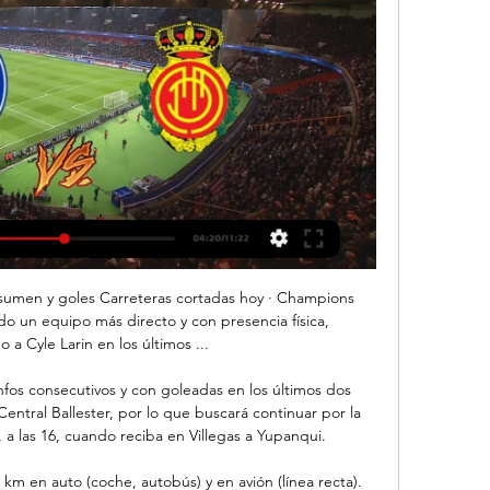
confirmados, día y los canales donde podrás ver el Veracruz-Pumas. Miércoles, 18 de julio de 2018. Veracruz vs Pumas ¿Cuándo y.

La música en la ciudad de México, siglos XVI-XVIII: una mirada a los procesos culturales coloniales . Home ; La música en la ciudad de México, siglos XVI-XVIII: una …

Remate tan desviado que se va al lateral para la U. 18' José Luis Muñoz intentaba, pero llegó Monzón y la envió al tiro de esquina. 15' Movedizo Soteldo. El venezolano es el principal agente ofensivo de la U esta noche. 12' La U domina claramente a Palestino en en Nacional en los primeros minutos de partido.

Alavés y Mallorca se enfrentarán en un vibrante duelo de hace 1 día — El Deportivo Alavés y el RCD Mallorca se verán las caras en la jornada 26 de la temporada 2023-2024, con la emisión en vivo a través de ...

Indpendiente vs Talleres EN VIVO por la jornada 16 de la Superliga Argentina inició en contra para el cuadro de Miguel Araujo: antes de los 10 minutos les fue cobrado un infantil penal. TEMAS. Independiente vs Talleres: El infantil penal que comete el compañero de Miguel. GP México 2019 F1 GRATIS EN DIRECTO vía Televisa. 3.

Cuando se trata de cumplir con el nuevo Estatuto e integrar el fútbol surgen muchos intereses, lo cierto que poder ver el Campeonato Nacional de Selecciones por VTV ha sido muy bueno para los amantes del fútbol, es revalorizar el deporte de “tierra adentro” paso fundamental para que en el futuro tengamos una verdadera Copa Uruguaya como.

Leones y Sultanes, los más recientes campeones de la LMB, levantarán el telón del máximo circuito mexicano el 4 de abril en el Estadio Monterrey; y el martes 9 las fieras se presentarán ante su afición con el espectacular Juego Inaugural en el Parque Kukulcán Alamo, recibiendo a los Diablos Rojos del México.

Debacle de Estados Unidos o la evolución en el baloncesto mundial. El bloqueo golpeó calendario del béisbol venezolano. Venezuela destruye pronósticos adversos de la FIBA

Escucha gratis la radio en línea de Los 40 Classic con radio.es. Todas las emisoras y programas de radio en un solo lugar. Descúbrelos en línea ahora.

Es el mismo número de candidaturas que se presentaron en 2007, aunque entonces solo consiguieron representación tres de ellas, mientras que en 2015 se presentaron cinco, consiguiendo concejales cuatro Vícar contará en estas próximas elecciones municipales con …

Toda la información sobre las compañías aéreas: Emirates, Flydubai, Etihad Airways. Emiratíes aerolíneas eDestinos.com.pe de manera transparente, con pocos clics encontrarás lo que necesitas.

Deportivo Alavés vs. RCD Mallorca en directo por la COPE MALLORCA. a las radios deportivas. LaLiga: Transmisión de radio en vivo y en directo hoy. Escuche la LaLiga en directo. El partido Deportivo Alavés vs RCD ...

Cali y Alianza Petrolera dan pelea por clasificación en la liga colombiana En la penúltima fecha de la liga colombiana de fútbol el Deportivo Cali logró escalar hoy un nuevo peldaño para acercarse a la clasificación, selecto grupo por el que también sigue dando la pelea el Alianza Petrolera.

RCD Mallorca Vive todos los partidos del RCD Mallorca en nuestra retransmisión 'Play Red Live'. · PLAY RED LIVE DEPORTIVO ALAVÉS vs RCD MALLORCA MATCH DAY 26 / 23-24 ( ...

departamentos Lo Barnechea VENTA SIN COMISIÓN! superficie interior: 299,61 m2 superficie terraza: 54,29 m2 Departamentos incluyen 4 estacionamientos con posibilidad de un 5to. Exclusivo departamento en venta. Proyecto de lujo proyectado por la prestigiosa oficina de arquitectura de Squella Arquitectos. Este proyecto cuenta con 36 exclusivos departamentos, en una ubicación privilegiada de La.

Houston (EE.UU.), 18 jun (EFE).- Las selecciones de Estados Unidos y Panamá hicieron buenos los pronósticos al conseguir sendas victorias por 4-0 y 2-0 frente a las de Guyana y Trinidad y Tobago, respectivamente, en la primera doble jornada del …

Deportivo Alavés-Real Mallorca: horario y dónde ver el hace 2 días — Hoy es noticia: Caso mascarillas · Jeroni Albertí · Caída en Palma · Mallorca directo por DAZN. Además, podrá conocer todos los detalles del ...

Atlético y Godoy Cruz estarán enfrentándose por la tercera fecha de la Superliga hoy a partir de las 15.30. El encuentro que se disputará en el Estadio Monumental José Fierro tendrá como árbitro a Darío Herrera y será transmisión del equipo de Mas Deportes. Ambos equipos se enfrentaron cinco veces en la máxima categoría del […]

San Lorenzo de Almagro buscará hoy cerrar su año futbolístico con la primera victoria en el ciclo de Jorge Almirón como entrenador, cuando reciba a Estudiantes de La Plata en el Nuevo Gasómetro. El partido, correspondiente a la decimoquinta fecha de la Superliga Argentina de Fútbol , se jugará desde las 17.10, con arbitraje de Hernán Mastrángelo y transmisión de TNT Sports.

Álvaro Navarro puso en ventaja a los violetas a los 18’ y Gonzalo Barreto empató para los bohemios a los 45’ cuando estaban con 10 hombres por la Defensor Sporting y Wanderers igualaron en el Franzini: 1-1 - UDigital | En red, estamos.

América 0-0 San Luis EN VIVO ONLINE: sigue la transmisión del partido por Liga MX. 01:10;. 2019 M10 27 Molina ¿Sabías que todas las personas deberían consumir ácido fólico?. Paula Arias confirma la rivalidad entre Kate Candela y Daniela Darcourt.

CA Temperley vs Atlético Lanus - en vivo y predicciones.. Para utilizar el servicio de 'Imágenes en directo' deberá iniciar sesión y tener fondos en la cuenta o haber realizado una apuesta en las últimas 24 horas. 68' Live.. CA Temperley vs Ferro Carril Oeste. 30/11/19 12:00. CA Temperley vs Estudiantes Rio Cuarto. 8/2/20 12:00.

Fue una noche complicada para Venados FC Yucatán, que cayó por marcador de 1-3 ante los fronterizos FC Juárez en el estadio Carlos Iturralde Rivero en la fecha 6 del Apertura 2018 del Ascenso MX y con ello los ciervos perdieron el invicto en casa.

Periódico diario de noticias de Madrid y sus municipios con actualidad política, cultura, ocio y deportes de la Comunidad de Madrid. Qué hacer, ayuntamiento, publicidad.

Ahora te t