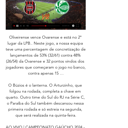
Oliveirense vence Ovarense e está no 2º lugar da LPB.. Neste jogo, a nossa equipa teve uma percentagem de concretização de lançamentos de 53% (32/61) contra 48% (26/54) da Ovarense e 32 pontos vindos dos jogadores que começaram o jogo no banco, contra apenas 15 …

O Búzios é o lanterna. O Arturzinho, que folgou na rodada, completa a chave em quarto. Outro time do Sul do RJ na Série C, o Paraíba do Sul também descansou nessa primeira rodada e só estreia na segunda, que será realizada na quinta-feira.

AO VIVO | CAMPEONATO GAÚCHO 2024 - YouTube YouTube YouTube 4:39:05 YouTube RÁDIO PACHOLA 3 semanas atrás 3 semanas atrás

** maravilhosa casa no bairro castelo de 4 quartos suite, 4 vagas de garagem. * 4 quartos amplos e arejados, sendo um suite com closet * 3 banheiros com armÁrios e box em vidro temperado * sala ampla saÍda pra varanda, uma vista linda * cozinha ampla clara e arejada, rica em armÁrios bancada em granito,super espaÇosa * 1 Área de serviÇo.

A Fundação Universitária Iberoamericana (FUNIBER) organiza, no dia 26 de setembro às 20h, um concerto de José Luis Nieto, que apresentará a Suite Iberia do compositor e pianista espanhol Isaac Albéniz no Campus Central da Igreja Cristo Mestre,…

Grêmio x Juventude AO VIVO: saiba como assistir ao jogo 27 de out. de 2020 — Grêmio e Juventude se enfrentam nesta quinta (29), às 21h30, na Arena do Grêmio, pelo jogo de ida das oitavas de final da Copa do Brasil.

Embora “os bens de consumo conectados à Internet tenham ganhado a atenção mediática, as indústrias com grandes ativos são as que mais estão investindo em dispositivos conectados”, afirma o analista Mark Hung. De fato, a expansão futura da Internet das Coisas passa por sua implantação na indústria.

Transmissão Ao Vivo - HandtvFPhb e 7 Metros Total - Pinheiros X Guarulhos - Adulto Masculino - Super Paulistão 2017. Jump to. Sections of this page. Accessibility Help.. Jogos Abertos de São Carlos. Sports. See More triangle-down; Federação Paulista de Handebol Videos HandtvFphb - Ao Vivo.

São José vence Atlético Mogi na 4º rodada do Paulista sub-20 da Segunda Divisão. Com a derrota, equipe de Mogi das Cruzes segue na lanterna do Grupo 5, ainda sem vitórias; time de São José dos Campos é o líder da chave . Por GloboEsporte.com — São José dos Campos,SP.

Campeonato Gaúcho: como assistir Grêmio x Juventude 31 de jan. de 2024 — transmissão de jogos ao vivo hoje; jogo ao vivo hoje; jogos ao vivo hoje; futebol ao vivo; assistir futebol ao vivo; transmissão Grêmio hoje ...

As equipes sub-11 e sub-13 da Portuguesa entraram em campo na manhã deste domingo, no Estádio Vereador José Ferez, diante do Taboão da Serra, pela quarta rodada do Campeonato Paulista. Com gol de Guilherme, os garotos até 11 anos da Lusa levaram a melhor e venceram por 1 a 0.

ONDE ASSISTIR GRÊMIO E JUVENTUDE AO VIVO 9 de fev. de 2023 — Juventude x Grêmio é válido pela sexta rodada do Campeonato Gaúcho.

Luara, tenho local em sao caetano, valor com finalizações e local 30min por 100. São Caetano do Sul 26 anos R$ 150. Sexo comigo fica mais irresistível, unindo prazer com saúde, técnicas orientais que estimulam. São Caetano do Sul 20 anos.

GRÊMIO X JUVENTUDE AO VIVO - GAUCHO 1ª DIV - YouTube YouTube YouTube 2:06:22 YouTube Academia das Apostas Brasil 3 semanas atrás 3 semanas atrás

Grêmio x Juventude pelo Campeonato Gaúcho 2024 31 de jan. de 2024 — Veja onde e como assistir ao vivo o jogo Grêmio x Juventude, válido pela 4ª Rodada do Campeonato Gaúcho 2024. hoje, é só no SporTV e no ...

Foto: Técnico do Barra Mansa, Wilson Leite dirigiu o clube também em 1995, quando o Leão do Sul conquistou em campo o acesso à Série A, mas foi alijado da competição (Emerson Pereira/Super-GOL) Atual técnico do Barra Mansa, Wilson Leite …

Wedstrijd van Ronde 4 uit de Beker van Portugal tussen SL Benfica. Alcains Almancilense Alverca Amarante FC Amora Anadia FC AR São Martinho Armacenenses Arouca Beira Mar Belenenses Beneditense Benfica Castelo Branco Boavista Braga Cac. Taipas Caldas SC Casa Pia AC CD Aves CD Cinfaes CD Cova Piedade CD Mafra CD Pinhalnovense CD Santa Clara.

Neste Dia Internacional da Mulher dizemos adeus ao blogue mas damos início a uma nova caminhada. Procura-nos no novo site dedicado exclusivamente ao Futsal no Feminino em Portugal.

É muito importante, não facilitar. Este é um Campeonato de regularidade, e este ano, tanto o Benfica como a Oliveirense parece estarem bem encaminhados, para não perderem pontos!!! As competições Europeias são importantes, mas também podem atrapalhar a …

até no Rio de Janeiro. C.P. - E como é que o senhor começou a se interessar pela questão florestal, chamada hoje de meio-ambiente? S.L. - Porque, naturalmente, eu teria uma tendência para isso. Fiquei tão interessado que, como eu disse, resolvi criar uma revista, a Revista Florestal. E como o governo não criava, nem tinha

AO VIVO: STF começa sessão. (STF) na qual será julgada ação que vai definir os poderes da corte para determinar medidas cautelares contra parlamentares. Isso inclui, por exemplo, afastamento do exercício do mandato, recolhimento noturno,. (PMDB-RJ) do mandato e do cargo.

Interface LEGIOMIX® para transmissão e gestão local ou remota da misturadora eletrónica série 6000. Com: - cabo de ligação interface - computador RS232, - cabo de ligação com jack telefónico LEGIOMIX® - interface, - adaptador USB/serial, - software de transmissão e gestão. Alimentação elétrica: 230 V - 50 Hz  …

Venha ser feliz no bairro São João, uma região que oferece completa infraestrutura comercial para facilitar o dia a dia de sua família. Próximo ao Terminal de Ônibus São João, Aeroporto de Guarulhos, Centro Comercial do São João, Barbosa Supermercados, Lopes Supermercados e CEMEG São João.

Você também saberá Como Assistir América Mineiro e Cuiabá Online e Ao Vivo no Celular ou Smartphone, ou se preferir, poderá Assistir América Mineiro e Cuiabá no Tablet. Transmissão América Mineiro vs Cuiabá. O jogo do América Mineiro Ao Vivo Hoje será transmitido na TV fechada, em contraste ao desejo de muitos.

Juventude x Grêmio - Ao vivo - Campeonato Gaúcho GRE · 1 Brenno · 2 Fabio · 4 Walter Kannemann · 22 Reinaldo · 34 Bruno Alves · 8 Felipe Carballo · 19 Franco Cristaldo · 23 Pepe ...

Grêmio x Juventude ao vivo: onde assistir, escalação 13 de fev. de 2022 — Jogo do Campeonato Gaúcho 2022 entre Grêmio x Juventude será disputado hoje, 13, e terá transmissão ao vivo. Confira onde assistir, horário ...

Casa à venda em Vila Vivaldi, São Bernardo do Campo com 3 Domitórios. Sobrado excelente com 280 m² sendo 3 dormitórios 1 suíte 3 vagas. Sala para.

GRÊMIO 1 x 0 JUVENTUDE Campeonato Gaúcho 2024 4ª YouTube YouTube 3:45 YouTube TECGOL 3 semanas atrás 3 semanas atrás

gremio x juventude futemax há 2 dias — Gremio e Juventude se preparam para um embate eletrizante no campo, e você pode acompanhar cada momento desse confronto emocionante ao vivo no ...

A ópera Manon Lescaut vai ser transmitida este sábado no Anfiteatro ao Ar Livre. Esta transmissão faz parte de objetivo de levar a música e a ópera a um vasto e diversificado auditório. Em 2007 o Grand Teatre del Liceu de Barcelona iniciou o projeto Liceu a la Fresca, que consiste na transmissão de uma...

Ponte Preta x Vila Nova AO VIVO - Campeonato Brasileiro Série B 2019! Aqui você encontra todas as transmissões disponíveis Online e Grátis...

Bastidores e imagens exclusivas da vitória da equipe sub-20 do Tigre fora de casa pela 4ª rodada do Campeonato Paulista da categoria. Produção e edição: Liberta Produções. Deixe seu like, se inscreva e siga a gente no Instagram! @libertaproducoes @saobernardo_fc #sub20 #campeonatopaulista #tigredoabc #saobernardofc #futebol.

Cuiabá vs Criciúma.. Transmissão disponível para BR (alterar) Pesquisar Prognósticos. Poderá acompanhar resultados ao vivo de competições como o Brasileirão, Liga Portuguesa, Liga Espanhola, Premier League, Liga dos Campeões, Liga Europa, entre outras.

16h – Comercial x Ferroviária. 18/08 (domingo) 10h – Linense x Mirassol 10h – Noroeste x Rio Claro 15h – Santo André x São Caetano 16h – Portuguesa x Juventus Batatais 0x3 Votuporanguense* *O Batatais está suspenso pela FPF devido ao possível envolvimento em manipulação de …

Moreirense Belenenses em directo: descubra e siga o resultado do jogo Moreirense Belenenses ao vivo graças ao nosso livescore. Jogo de Liga NOS jogado a 18/03/18 16:00 . Para uma experiência mais agradável, deseja ser redirecionado para a versão da Sportytrader adaptada ao seu dispositivo mobile?

A Bella Gula inaugurou sua primeira loja em 1993 no Bourbon Assis Brasil em Porto Alegre/RS, e em 1999 iniciou seu processo de expansão via franchising. Atualmente conta com 33 lojas no Rio Grande do Sul, Santa Catarina, Paraná, São Paulo e Distrito Federal. As lojas oferecem um mix de gastronomia, confeitaria e cafeteria.

A infornar o Algarve desde 1957.Edição digital e em papel.. O Município de Silves, irá dinamizar uma ação de formação intitulada “Demências – Desafios no Cuidar: conhecer melhor, atuar melhor!”.

O Serviço de Quimioterapia do Hospital Unimed Criciúma conta com toda esta tecnologia que contempla o cateter Power PICC para os pacientes que realizam quimioterapia. Buscamos fornecer uma assistência segura, tentando tornar a administração da quimioterapia tranquila e promover a qualidade de vida ao paciente durante todo o tratamento.

Moto-Táxi em Poços de Caldas - MG Encontre aqui serviço de moto-táxi. Atualmente o serviço de moto-táxi ganhou força em todo o cenário mundial por conta de sua atuação rápida e barata.

Bragantino x Ponte Preta:. Tags: Assistir Bragantino x Cuiabá ao vivo grátis em HD, jogo do Bragantino x Cuiabá de hoje dia 30/07/2019, transmissão canal Bragantino x Cuiabá online, como ver Brasileirão Série. Comentários!!.. Posted in Assistir Futebol Ao Vivo.

A tecnologia 4.5G implementada na rede da Vivo baseia-se na combinação do uso das seguintes evoluções tecnológicas: na Carrier Aggregation ou agregação de duas ou mais frequ