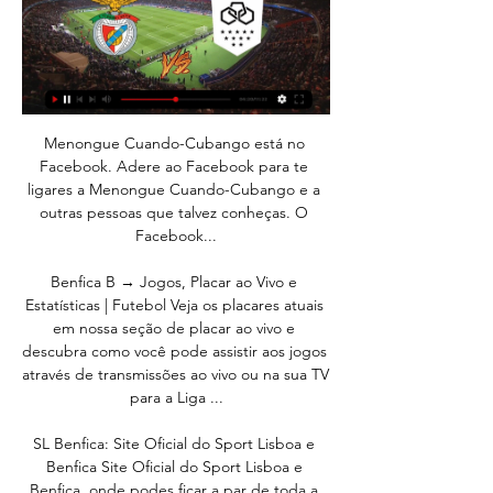
Menongue Cuando-Cubango está no Facebook. Adere ao Facebook para te ligares a Menongue Cuando-Cubango e a outras pessoas que talvez conheças. O Facebook...

Benfica B → Jogos, Placar ao Vivo e Estatísticas | Futebol Veja os placares atuais em nossa seção de placar ao vivo e descubra como você pode assistir aos jogos através de transmissões ao vivo ou na sua TV para a Liga ...

SL Benfica: Site Oficial do Sport Lisboa e Benfica Site Oficial do Sport Lisboa e Benfica, onde podes ficar a par de toda a atualidade do teu Clube e ainda ver os melhores vídeos e resumos de todos os jogos!

O árbitro Nuno Almeida, da Associação de Futebol do Algarve, foi hoje nomeado para o jogo Vitória de Setúbal-Sporting, dos oitavos de final da Taça de Portugal, agendado para quarta-feira, comunicou hoje o Conselho de Arbitragem da FPF.

Nesta noite de quinta-feira, três jogos movimentam mais uma rodada válida pela fase classificatória da Liga Paulista de Futsal. Confira quem entra em quadra: Às 19h30, o Corinthians recebe o Yoka/Fabio Multimarcas, com transmissão ao vivo do Canal Band Sports direto do Parque São Jorge (zona leste de São …

Avenida das Américas, 10001 - Barra da Tijuca - Rio de Janeiro - RJ CONHEÇA A BARRA DA TIJUCA O bairro que vai receber grande parte das modalidades esportivas e também os atletas dos jogos olímpicos de 2016 oferece toda a infraestrutura para quem quer manter um estilo de vida saudável.

Tainah Fernandes Notícias na imprensa Lei Maria da Penha, Mulher: Viver sem Violência, onibus, Rio de Janeiro, violencia contra a mulher, violencia domestica, Volta Redonda. Ônibus da ação ‘Mulher, Viver Sem Violência’ chega a Volta Redonda, RJ (G1 – 22/06/2015)

Onde dá o Futebol. Jogos de Futebol na TV e Guia Televisão Mallorca, ELEVEN SPORTS 3. 17:30, Bayern München, RB Leipzig, ELEVEN SPORTS 2. 17:30, Eibar, Espanyol, ELEVEN SPORTS 4. 18:00, Benfica B, Lank Vilaverdense ...

UPTIME Barra Mansa, Barra Mansa, RJ Video August 18, 2017, 1:17pm. Videos by UPTIME Barra Mansa in Barra Mansa. A UPTIME - Comunicação em Inglês surgiu do …

Vilaverdense - Benfica B - Jogo info Jogo info - Vilaverdense - Benfica B, Liga 2, temporada 2023/2024, rodada 6 - Liga 2 - Portugal.

São mais de 90 voos semanais, dos quais 40 voos da LATAM Airlines Brasil por semana ligando São Paulo/Guarulhos a Recife e mais de 50 voos conectados ao aeroporto de Guararapes que partem de São Paulo/Congonhas, Rio de Janeiro/Galeão, Brasília, Fortaleza, entre outros terminais.

Todas as informações do jogo Louletano vs Olhanense em tempo real da Campeonato Nacional Seniores (14 Setembro 2019): Resumo, estatísticas, escalações e resultados - Besoccer. Don't miss the most important football matches while navigating as usual through the pages of your choice.

Empresas de mudanças internacionais na Eslovênia Compare até 5 orçamentos provenientes da nossa rede de empresas de mudanças que poderão ajudá-lo a planear a sua mudança internacional e a reinstalar a sua inteira família.

Futebol na Televisão vs · Lank Vilaverdense · Benfica BLank Vilaverdense · BTV · A. 18:00, CF Estrela vs · Pêro Pinheiro · Sporting BPêro Pinheiro · SPORTING TV · A. 15:15, Bétis ...

A nossa UNIÃO recebeu e venceu, hoje, domingo 21 de outubro, a equipa da Ovarense Gavex, em jogo a contar para a 3ª jornada da fase regular da Liga Placard. O jogo contou com transmissão pela RTP 2 e podemos rever o jogo aqui: «A UD Oliveirense bateu a Ovarense Gavex por 80-71 no fecho…

Petro de Luanda perde com Recreativo de Caála na estreia do novo treinador Derrota fora de portas por 2-1 O Petro de Luanda perdeu quarta-feira por 2-1 no terreno do Recreativo de Caála na estreia do noto técnico António Cosano, num jogo em atraso da 20.ª jornada do campeonato angolano de futebol, o …

Ver todos os destinos Rio de Janeiro Fortaleza Brasília Bahia Salvador Nova York Londres Barcelona Paris Berlim Brasil Europa Asia América do Norte América do Sul África Oceania As últimas no minube Guias de Viagem Voos Hotéis Linhas aéreas voos-low-cost Mapa. Mapa e Plano turístico de Porto Rico: Todos as atrações e pontos.

AUXILIAR DE PRODUÇÃO - COM EXPERIÊNCIA - R$ 1.178,41 - RIO DE JANEIRO. Cargo: Auxiliar de produção Informações Gerais Preparar, separar e abastecer materiais para as linhas de produção.

Sabes qual é o problema com "algas na pool"? A concentração de fosfato na água é provavelmente demasiado elevada. As algas desenvolvem-se a partir de uma concentração superior a 200 µg/l PO4. A utilização de ligantes fosfatados contraria esta situação. Recomenda-se a monitorização regular dos níveis de fosfato para evitar o.

O candidato recebeu em casa, na Barra da Tijuca, Zona Oeste do Rio, os médicos que o operaram no Hospital Albert Einstein, em São Paulo. O cirurgião Antônio Luiz Bonsucesso Macedo e o clínico cardiologista Leandro Echenique contraindicaram a ida ao encontro.

Por favor, dê os devidos créditos e faça o link para conteúdo do nosso portal que você está copiando. Obrigado! Publicado primeiro em Portal Banda B » Coritiba tem desfalques para a volta da Série B contra o Criciúma.

Temos 255 Imóveis para venda para a sua pesquisa armazens vila real, com preços a partir de 250.000€.. moradia valadares restauro. Fantástico apartamento de luxo localizado na ribeira de Vila Nova de Gaia.

Liga Portugal Pos. 1, SL Benfica, 22, 55. 2, Sporting CP, 21, 55. 3, FC Porto, 22, 48. 4, SC Braga, 22, 43. 5, Vitória SC, 22, 41. 6, Moreirense FC, 22, 35.

Esse blog tem como prioridade enaltecer as conquistas do clube nas competições de regatas. Nascido Club de Regatas Botafogo a 1 de julho de 1894 e campeão desde 1899, se uniu ao Botafogo Football Club (1904) em 8 de dezembro de 1942 para formar o Botafogo de Futebol e Regatas, como reza o estatuto da instituição Botafogo.

CN 9ª J: Länk FC Vilaverdense 0 - 5 SL Benfica, 17Dez. CN 9ª J: Länk FC Vilaverdense 0 - 5 SL Benfica, 17Dez. Dom. 11h00 *Sport TV 2* - Página 5. Equipa B · Juniores · Juvenis A · Iniciados A. História. História.

Rio de Janeiro, RJ, 20 (AFI) - Na incansável busca pelos mil gols na carreira, o veterano atacante Túlio, de 42 anos, teve sua contratação anunciada neste sábado pelo Bonsucesso, clube recém-promovido à Primeira Divisão do Rio de Janeiro. Na véspera, o artilheiro esteve no Estádio

Confira agencia do banco do brasil perto do Bairro Centro na cidade Porto rico no estado Parana. Encontre produtos como: poupança, letra de crédito imobiliario, cdb, tesouro direto, ações, ouro, seguro de pessoas, seguro de patrimonio, seguro rurais, ourocard, ourocap, investimento, abertura de conta, financiamento, emprestimo, credito.

Benfica B - Länk FC Vilaverdense placar ao vivo, H2H e Benfica B Länk FC Vilaverdense esultado ao vivo (e transmissão online) começa no dia 24 de fev. de 2024 as 18:00 horário UTC em Portugal, Seixal, Benfica ...

Linense perde mais uma na Copinha: XV de Piracicaba 1x0 CAL O XV de Piracicaba recebeu o Linense no estádio Barão da Serra Negra, em Piracicaba, na... Jump to. Sections of this page. Accessibility Help.. Projeto Varanda - "Viver com Arte" Nonprofit Organization. Dig Dise Lins.

Brasil de Pelotas, com seis, e Grêmio Bagé, com quatro, lutam pela outra vaga. O Rio Grande, com apenas um, ocupa a lanterna. No Grupo 16, Cruzeiro de Cachoeirinha, com 13, e Guarani de Venâncio Aires, com dez pontos ganhos, estão classificados. Torino e União Harmonia, ambos com apenas três pontos somados, foram eliminados precocemente.

Programação BTV Camarote Gold A e B · Camarote Gold C e D · Camarote Silver A e B. Executive Seats JOGO LIGA PORTUGAL 2 SLB B X LANK VILAVERDENSE - 23ª JORNADA 2/4. +. 20h15.

Gremio Esportivo Nacional sub-19 @ Brasil - Copa Gaúcho sub-19. Gremio. sub-19 Lajeadense RS sub-19 Soledade FC sub-19 Caxias sub-19 CE Aimoré sub-19 Uniao Harmonia sub-19 SC Oriente sub-19 Rio Grande sub-19 SC 12 Horas sub-19 SC Internacional sub-19 Sapucaiense sub-19 AC Beneficiente Estancia Velha.

O América-MG confirmou a sua recuperação na Série B do Campeonato Brasileiro ao vencer o Cuiabá por 2 a 1, neste sábado à noite, no estádio Independência, em Belo Horizonte, pela 16ª rodada da competição. Há quatro jogos sem perder, o time mineiro deixou a zona de rebaixamento, ao atingir os 17 pontos, em 16.º […]

F.C. do Porto Basquetebol: Oliveirense 65 vs F.C. do Porto 70 - FC Porto defronta o Benfica este domingo, depois de ter vencido a Oliveirense nas meias-finais da competição.

Vitória vence fora de casa contra o Vila Nova - Varela Notícias - Conectado aos Baianos Portal de Notícias de Salvador Bahia Brasil que oferece informação precisa e de qualidade sobre os assuntos mais relevantes do Estado.

Desde que chegou ao Flamengo, há pouco mais de cem dias, o técnico Jorge Jesus vem experimentando novidades. Mudou de país, chegou a um futebol bem diferente do europeu, passou a comandar o time com a maior torcida do mundo, vem disputando competições com …

Viaje ao porto de San Juan, em Porto Rico, com os navios da MSC Cruzeiros no Caribe. Visite Calle del Cristo com seus paralelepípedos e San Juan Gate

JOGO Benfica B x – 06-01-2024 Ao vivo e online 06/01/2024 — Assistir Benfica B x ao vivo pelo Liga Portugal 2 hoje dia 06-01-2024, assista agora Benfica B e sem travar em HD aqui no Futebol Play HD - Ver ...

[FUTEBOL!!!] Benfica B x Penafiel ao vivo ver tv online 4 no 03/11/2023 — [FUTEBOL!!!] Benfica B x Penafiel ao vivo ver tv online 4 novembro 2023 N.º 557 · ‎Revista... x Londrina e Vasco x Vila Nova GRUPO D: Santa ...

Garotos Barra da Tijuca,garotos acompanhantes rj, Garotos de programa rio, gogo boys, rapazes, gogoboys, escort boys, netgay, gay escort, boys, escort, machos, bishas, Boy de programa Rio de Janeiro , boy de programa rj,garoto de programa rj ,escort man, garoto de programa Copacabana, garotos de programa Ipanema

Após um dia inteiro a praticar a modalidade pela qual apaixonaram-se, todos os praticantes tiveram direito a entrada na Arena para assistir ao vivo ao jogo da Ovarense, sendo chamados ao centro do campo 