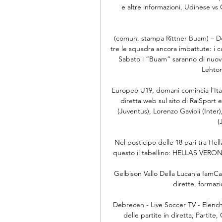
e altre informazioni, Udinese vs 
(comun. stampa Rittner Buam) – Do
tre le squadra ancora imbattute: i ca
Sabato i “Buam” saranno di nuovo 
Lehton
Europeo U19, domani comincia l'Itali
diretta web sul sito di RaiSport e 
(Juventus), Lorenzo Gavioli (Inter
(
Nel posticipo delle 18 pari tra Hell
questo il tabellino: HELLAS VERONA-
Gelbison Vallo Della Lucania IamCalc
dirette, formazio
Debrecen - Live Soccer TV - Elenchi p
delle partite in diretta, Partite, 