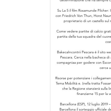
Su La 5 il film Rosamunde Pilcher:
con Friedrich Von Thun, Horst Naum
proprietario di un castello sul
Come vedere partite di calcio gratis
partita della tua squadra del cuo
cost
BakecaIncontrii Pescara è il sito w
Pescara. Cerca nella bacheca di an
compagniaa per godere con Escorts 
cerca 
Risorse per potenziare i collegamenti
Tema Mobilità e. (nella tratta Foss
che la Regione stanzierà sulla l
finanziarne 15 per la v
Barcellona (ESP), 12 luglio 2019 
Barcellona il sorteggio ufficiale 