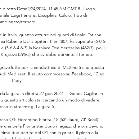
 diretta Data:2/24/2024, 11:45 AM GMT-8. Luogo 
ale Luigi Ferraris. Disciplina: Calcio. Tipo di 
ampionato/torneo: ...

n Italia, quattro azzurre nei quarti di finale: Tatiana 
a Rubini e Dalila Spiteri. Pieri (807) ha superato (6-0 6-
 e (3-6 6-4 6-3) la bosniaca Dea Herdzelas (462/7), poi il 
 Krejsova (396/3) che avrebbe poi vinto il torneo.

grave lutto per la conduttrice di Mattino 5 che questa 
studi Mediaset. Il saluto commosso su Facebook, "Ciao 
Papy".

 la gara in diretta 22 gen 2022 — Genoa Cagliari in 
 su questo articolo stai cercando un modo di vedere 
se in streaming. La gara è ...

e Q1: Fiorentino-Fiorita 2-5 (53’ Jaupi, 73’ Rossi) 
una bella Fiorita stendono i ragazzi che ora devono 
ltime due partite del Q1 con la grinta, il gioco e la 
traddistinto la nostra squadra in questa stagione.
