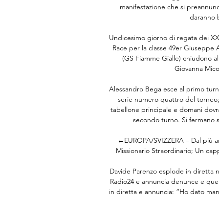
manifestazione che si preannuncia
daranno ba
Undicesimo giorno di regata dei XX
Race per la classe 49er Giuseppe A
(GS Fiamme Gialle) chiudono al 9
Giovanna Micol
Alessandro Bega esce al primo turno 
serie numero quattro del torneo; m
tabellone principale e domani dovr
secondo turno. Si fermano s
←EUROPA/SVIZZERA – Dal più antic
Missionario Straordinario; Un capp
Davide Parenzo esplode in diretta ne
Radio24 e annuncia denunce e quere
in diretta e annuncia: “Ho dato man