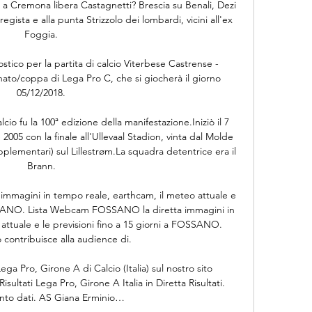
 a Cremona libera Castagnetti? Brescia su Benali, Dezi 
egista e alla punta Strizzolo dei lombardi, vicini all'ex 
Foggia.

stico per la partita di calcio Viterbese Castrense - 
nato/coppa di Lega Pro C, che si giocherà il giorno 
05/12/2018.

o fu la 100ª edizione della manifestazione.Iniziò il 7 
005 con la finale all'Ullevaal Stadion, vinta dal Molde 
lementari) sul Lillestrøm.La squadra detentrice era il 
Brann.

magini in tempo reale, earthcam, il meteo attuale e 
OSSANO. Lista Webcam FOSSANO la diretta immagini in 
attuale e le previsioni fino a 15 giorni a FOSSANO. 
 contribuisce alla audience di.

 Lega Pro, Girone A di Calcio (Italia) sul nostro sito 
ultati Lega Pro, Girone A Italia in Diretta Risultati. 
to dati. AS Giana Erminio…
