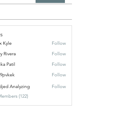
s
x Kyle
Follow
y Rivera
Follow
ika Patil
Follow
f9pvkek
Follow
kek
jed Analyzing
Follow
Members (122)