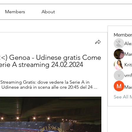
Members
About
Member
Ale
Mar
) Genoa - Udinese gratis Come 
Serie A streaming 24.02.2024
Krit
vrn
vrnf9pv
treaming Gratis: dove vedere la Serie A in 
 Udinese andrà in scena alle ore 20:45 del 24 ...
Mad
See All 