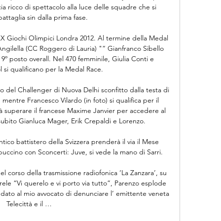
 ricco di spettacolo alla luce delle squadre che si 
ttaglia sin dalla prima fase.

X Giochi Olimpici Londra 2012. Al termine della Medal 
ngilella (CC Roggero di Lauria) "“ Gianfranco Sibello 
º posto overall. Nel 470 femminile, Giulia Conti e 
 si qualificano per la Medal Race.

del Challenger di Nuova Delhi sconfitto dalla testa di 
entre Francesco Vilardo (in foto) si qualifica per il 
à superare il francese Maxime Janvier per accedere al 
ubito Gianluca Mager, Erik Crepaldi e Lorenzo.

o battistero della Svizzera prenderà il via il Mese 
uccino con Sconcerti: Juve, si vede la mano di Sarri.

l corso della trasmissione radiofonica ‘La Zanzara’, su 
le “Vi querelo e vi porto via tutto”, Parenzo esplode 
dato al mio avvocato di denunciare l’ emittente veneta 
Telecittà e il …
