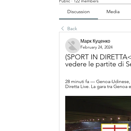
Public
·
122 members
Discussion
Media
Back
Марк Куценко
February 24, 2024
(SPORT IN DIRETTA<<
vedere le partite di 
28 minuti fa — Genoa-Udinese, S
Diretta Live. La gara tra Genoa e