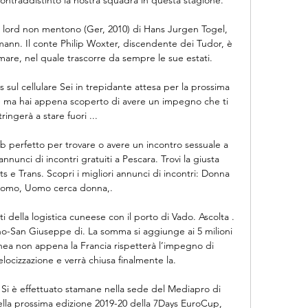
 I lord non mentono (Ger, 2010) di Hans Jurgen Togel, 
ann. Il conte Philip Woxter, discendente dei Tudor, è 
 mare, nel quale trascorre da sempre le sue estati.

 sul cellulare Sei in trepidante attesa per la prossima 
re ma hai appena scoperto di avere un impegno che ti 
ringerà a stare fuori ...

eb perfetto per trovare o avere un incontro sessuale a 
nunci di incontri gratuiti a Pescara. Trovi la giusta 
e Trans. Scopri i migliori annunci di incontri: Donna 
uomo, Uomo cerca donna,.

 della logistica cuneese con il porto di Vado. Ascolta . 
ano-San Giuseppe di. La somma si aggiunge ai 5 milioni 
inea non appena la Francia rispetterà l’impegno di 
elocizzazione e verrà chiusa finalmente la.

– Si è effettuato stamane nella sede del Mediapro di 
della prossima edizione 2019-20 della 7Days EuroCup, 