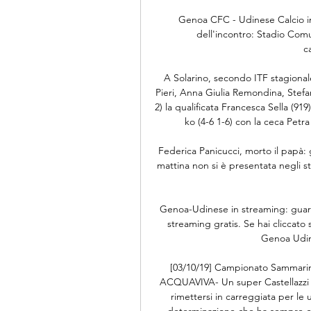
Genoa CFC - Udinese Calcio in
dell'incontro: Stadio Comun
c
A Solarino, secondo ITF stagionale i
Pieri, Anna Giulia Remondina, Stefani
2) la qualificata Francesca Sella (919)
ko (4-6 1-6) con la ceca Petra
Federica Panicucci, morto il papà: 
mattina non si è presentata negli 
Genoa-Udinese in streaming: guarda
streaming gratis. Se hai cliccato
Genoa Udine
[03/10/19] Campionato Sammarines
ACQUAVIVA- Un super Castellazzi e 
rimettersi in carreggiata per le u
determinazione che ha sempre con