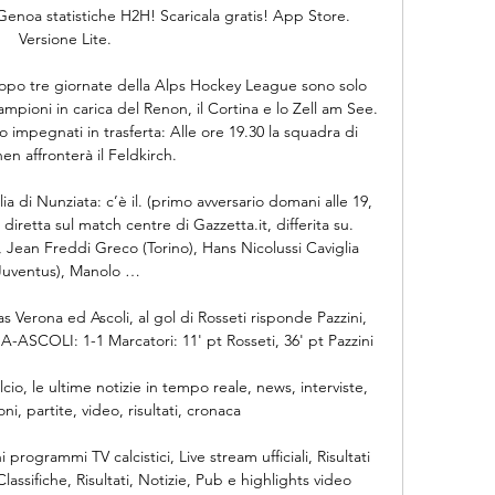
Genoa statistiche H2H! Scaricala gratis! App Store. 
Versione Lite.

po tre giornate della Alps Hockey League sono solo 
mpioni in carica del Renon, il Cortina e lo Zell am See. 
impegnati in trasferta: Alle ore 19.30 la squadra di 
en affronterà il Feldkirch.

a di Nunziata: c’è il. (primo avversario domani alle 19, 
diretta sul match centre di Gazzetta.it, differita su. 
), Jean Freddi Greco (Torino), Hans Nicolussi Caviglia 
Juventus), Manolo …

as Verona ed Ascoli, al gol di Rosseti risponde Pazzini, 
ASCOLI: 1-1 Marcatori: 11' pt Rosseti, 36' pt Pazzini

io, le ultime notizie in tempo reale, news, interviste, 
ni, partite, video, risultati, cronaca

rogrammi TV calcistici, Live stream ufficiali, Risultati 
Classifiche, Risultati, Notizie, Pub e highlights video
