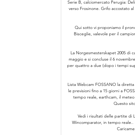
Serie B, calciomercato Perugia: Deli
verso Frosinone. Grifo accostato al r
Qui sotto vi proponiamo il prono
Bisceglie, valevole per il campio
La Norgesmesterskapet 2005 di calci
maggio e si concluse il 6 novembre 2
per quattro a due (dopo i tempi supp
Lista Webcam FOSSANO la diretta im
le previsioni fino a 15 giorni a F
tempo reale, earthcam, il meteo 
Questo sito
Vedi i risultati delle partite di
Wincomparator, in tempo reale.. Ris
Caricamen