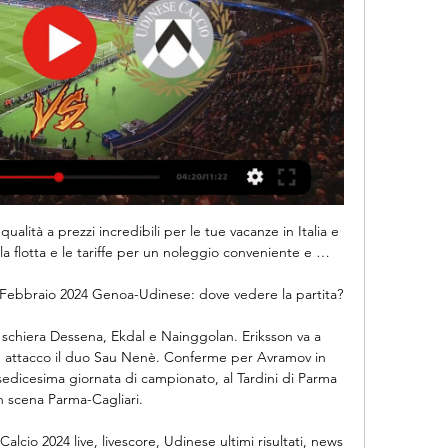
alità a prezzi incredibili per le tue vacanze in Italia e 
 la flotta e le tariffe per un noleggio conveniente e …

s | Febbraio 2024 Genoa-Udinese: dove vedere la partita?

 schiera Dessena, Ekdal e Nainggolan. Eriksson va a 
. In attacco il duo Sau Nenè. Conferme per Avramov in 
a sedicesima giornata di campionato, al Tardini di Parma 
n scena Parma-Cagliari.

lcio 2024 live, livescore, Udinese ultimi risultati, news 