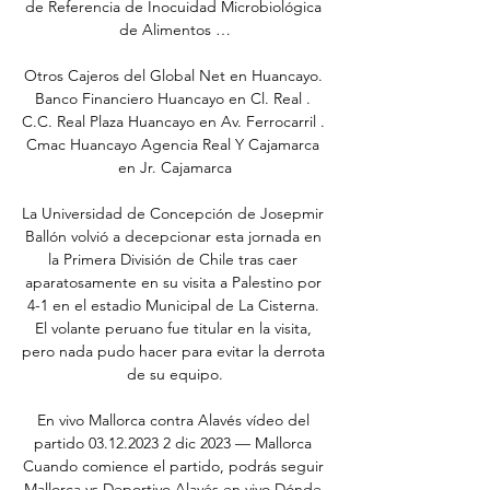
de Referencia de Inocuidad Microbiológica 
de Alimentos …

Otros Cajeros del Global Net en Huancayo. 
Banco Financiero Huancayo en Cl. Real . 
C.C. Real Plaza Huancayo en Av. Ferrocarril . 
Cmac Huancayo Agencia Real Y Cajamarca 
en Jr. Cajamarca

La Universidad de Concepción de Josepmir 
Ballón volvió a decepcionar esta jornada en 
la Primera División de Chile tras caer 
aparatosamente en su visita a Palestino por 
4-1 en el estadio Municipal de La Cisterna. 
El volante peruano fue titular en la visita, 
pero nada pudo hacer para evitar la derrota 
de su equipo.

En vivo Mallorca contra Alavés vídeo del 
partido 03.12.2023 2 dic 2023 — Mallorca 
Cuando comience el partido, podrás seguir 
Mallorca vs Deportivo Alavés en vivo Dónde 