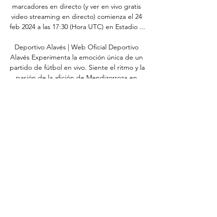
marcadores en directo (y ver en vivo gratis 
video streaming en directo) comienza el 24 
feb 2024 a las 17:30 (Hora UTC) en Estadio ...

Deportivo Alavés | Web Oficial Deportivo 
Alavés Experimenta la emoción única de un 
partido de fútbol en vivo. Siente el ritmo y la 
pasión de la afición de Mendizorroza en 
persona.

La U buscará su primera victoria oficial 
desde el 17 de octubre de 2019, un día 
antes del estallido social y a la postre la 
suspensión del futbol en Chile. El encuentro 
fue un 2-1 sobre Iquique, también de local. 
↧↧ Para ver en vivo el partido da clic abajo 
↧↧ Universidad de Chile vs Curico en vivo

Alavés - Mallorca: Horario, canal y dónde ver 
en TV y hace 8 horas — El partido liguero 
entre el Deportivo Alavés y RCD Mallorca de 