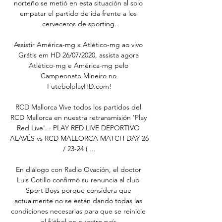
norteño se metió en esta situación al solo 
empatar el partido de ida frente a los 
cerveceros de sporting.

Assistir América-mg x Atlético-mg ao vivo 
Grátis em HD 26/07/2020, assista agora 
Atlético-mg e América-mg pelo 
Campeonato Mineiro no 
FutebolplayHD.com!

RCD Mallorca Vive todos los partidos del 
RCD Mallorca en nuestra retransmisión 'Play 
Red Live'. · PLAY RED LIVE DEPORTIVO 
ALAVÉS vs RCD MALLORCA MATCH DAY 26 
/ 23-24 ( ...

En diálogo con Radio Ovación, el doctor 
Luis Cotillo confirmó su renuncia al club 
Sport Boys porque considera que 
actualmente no se están dando todas las 
condiciones necesarias para que se reinicie 
el fútbol en nuestro país.
