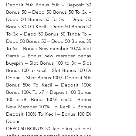
Deposit 50k Bonus 50k – Deposit 50 
Bonus 50 – Depo 50 Bonus 50 To 3x – 
Depo 50 Bonus 50 To 5x – Depo 50 
Bonus 30 TO Kecil – Depo 50 Bonus 50 
To 3x – Depo 50 Bonus 50 Tanpa To – 
Depo 50 Bonus 50 – Depo 50 Bonus 35 
To 5x – Bonus New member 100% Slot 
Game – Bonus new member bebas 
buyspin – Slot Bonus 100 to 3x – Slot 
Bonus 100 to kecil – Slot Bonus 100 Di 
Depan – SLot Bonus 100% Deposit 50k 
Bonus 50k To Kecil – Deposit 100k 
Bonus 100k To x7 – Deposit 100 Bonus 
100 To x8 – Bonus 100% To x10 – Bonus 
New Member 100% To Kecil – Bonus 
Deposit 100% To Kecil – Bonus 100 Di 
Depan
DEPO 50 BONUS 50 Jadi situs judi slot 
online gampang berhasil deposit pulsa 