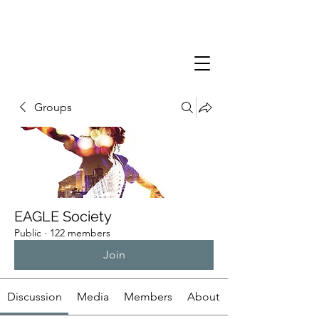
Groups
EAGLE Society
Public
·
122 members
Join
Discussion
Media
Members
About