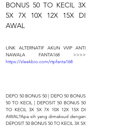
BONUS 50 TO KECIL 3X 
5X 7X 10X 12X 15X DI 
AWAL
LINK ALTERNATIF AKUN VVIP ANTI 
NAWALA FANTA168 >>>> 
https://sleekbio.com/rtpfanta168
DEPO 50 BONUS 50 | DEPO 50 BONUS 
50 TO KECIL | DEPOSIT 50 BONUS 50 
TO KECIL 3X 5X 7X 10X 12X 15X DI 
AWAL?Apa sih yang dimaksud dengan 
DEPOSIT 50 BONUS 50 TO KECIL 3X 5X 