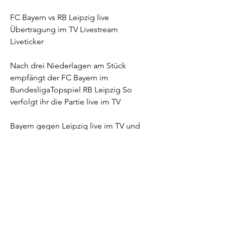
FC Bayern vs RB Leipzig live 
Übertragung im TV Livestream 
Liveticker
Nach drei Niederlagen am Stück 
empfängt der FC Bayern im 
BundesligaTopspiel RB Leipzig So 
verfolgt ihr die Partie live im TV
Bayern gegen Leipzig live im TV und 
Stream sehen
Der amtierende deutsche Meister 
empfängt den Pokalsieger So sehen 
Sie die Partie Bayern München gegen 
RB Leipzig live im TV und Stream
FC Bayern gegen RB Leipzig heute live 