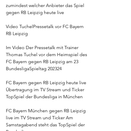
zumindest welcher Anbieter das Spiel 
gegen RB Leipzig heute live
Video TuchelPressetalk vor FC Bayern  
RB Leipzig
Im Video Der Pressetalk mit Trainer 
Thomas Tuchel vor dem Heimspiel des 
FC Bayern gegen RB Leipzig am 23 
BundesligaSpieltag 202324
FC Bayern gegen RB Leipzig heute live 
Übertragung im TV Stream und Ticker  
TopSpiel der Bundesliga in München
FC Bayern München gegen RB Leipzig 
live im TV Stream und Ticker Am 
Samstagabend steht das TopSpiel der 