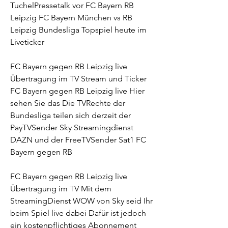
TuchelPressetalk vor FC Bayern RB 
Leipzig FC Bayern München vs RB 
Leipzig Bundesliga Topspiel heute im 
Liveticker
FC Bayern gegen RB Leipzig live 
Übertragung im TV Stream und Ticker 
FC Bayern gegen RB Leipzig live Hier 
sehen Sie das Die TVRechte der 
Bundesliga teilen sich derzeit der 
PayTVSender Sky Streamingdienst 
DAZN und der FreeTVSender Sat1 FC 
Bayern gegen RB 
FC Bayern gegen RB Leipzig live 
Übertragung im TV Mit dem 
StreamingDienst WOW von Sky seid Ihr 
beim Spiel live dabei Dafür ist jedoch 
ein kostenpflichtiges Abonnement 