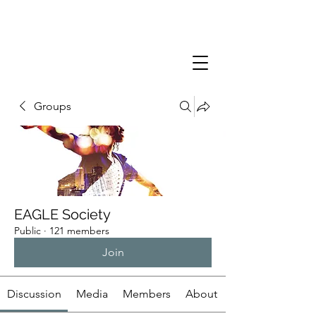
Groups
EAGLE Society
Public
·
121 members
Join
Discussion
Media
Members
About