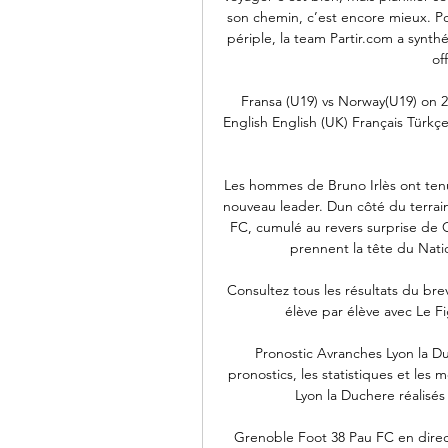
son chemin, c’est encore mieux. Pou
périple, la team Partir.com a synthé
of
Fransa (U19) vs Norway(U19) on 2
English English (UK) Français Türkç
Les hommes de Bruno Irlès ont tenu
nouveau leader. Dun côté du terrain,
FC, cumulé au revers surprise de C
prennent la tête du Natio
Consultez tous les résultats du bre
élève par élève avec Le F
Pronostic Avranches Lyon la Du
pronostics, les statistiques et les 
Lyon la Duchere réalisés
Grenoble Foot 38 Pau FC en direct 