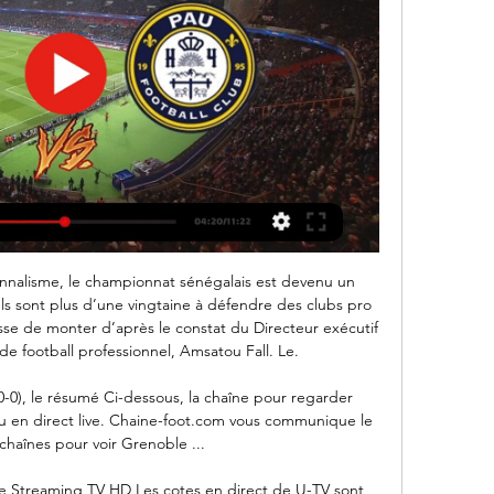
nnalisme, le championnat sénégalais est devenu un 
 Ils sont plus d’une vingtaine à défendre des clubs pro 
se de monter d’après le constat du Directeur exécutif 
de football professionnel, Amsatou Fall. Le.

0-0), le résumé Ci-dessous, la chaîne pour regarder 
u en direct live. Chaine-foot.com vous communique le 
chaînes pour voir Grenoble ...

ve Streaming TV HD Les cotes en direct de U-TV sont 