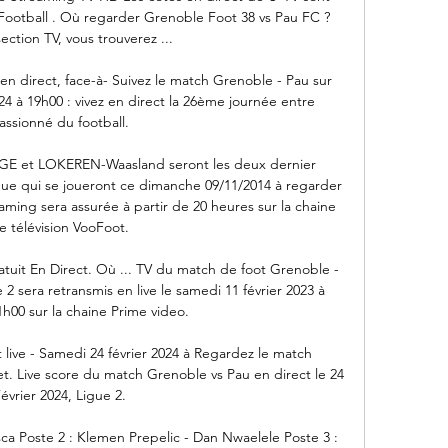
e Football . Où regarder Grenoble Foot 38 vs Pau FC ? 
ection TV, vous trouverez ...

n direct, face-à- Suivez le match Grenoble - Pau sur 
24 à 19h00 : vivez en direct la 26ème journée entre 
assionné du football.

et LOKEREN-Waasland seront les deux dernier 
e qui se joueront ce dimanche 09/11/2014 à regarder 
aming sera assurée à partir de 20 heures sur la chaine 
e télévision VooFoot.

uit En Direct. Où ... TV du match de foot Grenoble - 
 sera retransmis en live le samedi 11 février 2023 à 
1h00 sur la chaine Prime video.

live - Samedi 24 février 2024 à Regardez le match 
et. Live score du match Grenoble vs Pau en direct le 24 
évrier 2024, Ligue 2.

ca Poste 2 : Klemen Prepelic - Dan Nwaelele Poste 3 : 