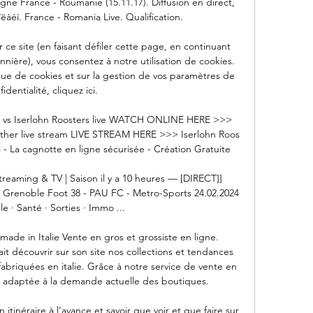
igne France - Roumanie (15.11.17). Diffusion en direct, 
íëàéí. France - Romania Live. Qualification.

 ce site (en faisant défiler cette page, en continuant 
nnière), vous consentez à notre utilisation de cookies. 
ique de cookies et sur la gestion de vos paramètres de 
fidentialité, cliquez ici.

 vs Iserlohn Roosters live WATCH ONLINE HERE >>> 
ther live stream LIVE STREAM HERE >>> Iserlohn Roos 
 - La cagnotte en ligne sécurisée - Création Gratuite

treaming & TV | Saison il y a 10 heures — [DIRECT]] 
] Grenoble Foot 38 - PAU FC - Metro-Sports 24.02.2024 
e · Santé · Sorties · Immo ...

made in Italie Vente en gros et grossiste en ligne. 
it découvrir sur son site nos collections et tendances 
riquées en italie. Grâce à notre service de vente en 
st adaptée à la demande actuelle des boutiques.

 itinéraire à l’avance et savoir que voir et que faire sur 