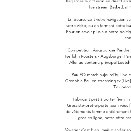
Regardez la diffusion en direct en l
live stream Basketball î
En poursuivant votre navigation sur
votre visite, ou en fermant cette ba
Pour en savoir plus sur notre polit
con
Competition: Augsburger Panther
Iserlohn Roosters - Augsburger Pan
Aller au contenu principal Leetchi
Pau FC: match aujourd'hui live s
Grenoble Pau en streaming tv [Live
Tv - peopl
Fabricant prêt à porter féminin 
Grossiste-pret-a-porter.com vous fa
de vêtements femme entièrement fab
gros en ligne, notre offre e
Voyager c’est bien, mais planifier son