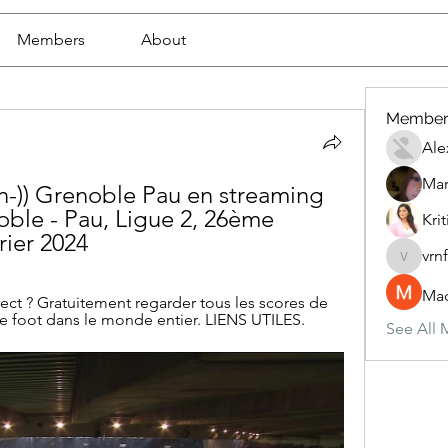
Members
About
Member
Ale
Mar
on-)) Grenoble Pau en streaming 
ble - Pau, Ligue 2, 26ème 
Krit
rier 2024
vrn
vrnf9pv
Mad
ect ? Gratuitement regarder tous les scores de 
de foot dans le monde entier. LIENS UTILES.
See All 