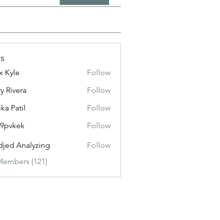
s
x Kyle
Follow
y Rivera
Follow
ika Patil
Follow
f9pvkek
Follow
kek
jed Analyzing
Follow
Members (121)