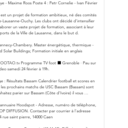
ye - Maxime Roos Poste 4 : Petr Cornelie - Ivan Février

st un projet de formation ambitieux, né des comités 
Lausanne-Ouchy. Les clubs ont décidé d’intensifier 
aborer un vaste projet de formation, associant à leur 
ports de la Ville de Lausanne, dans le but d.

 annecy-Chambery. Master énergétique, thermique - 
Solar Buildings; Formation initiale en anglais

 FOOTAO.tv Programme TV foot ⬛ Grenoble · Pau sur 
deo samedi 24 février à 19h.

e : Résultats Bassam Calendrier football et scores en 
t les prochains matchs de USC Bassam (Bassam) sont 
uhaitez parier sur Bassam (Côte d'Ivoire) il vous …

nnuaire Hoodspot - Adresse, numéro de téléphone, 
OP DIFFUSION. Contacter par courrier à l'adresse 
4 rue saint pierre, 14000 Caen
