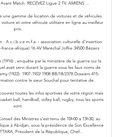
Avant Match. RECEVEZ Ligue 2 TV. AMIENS ...

ne gamme de location de voitures et de véhicules 
voiture et votre véhicule utilitaire en ligne au meilleur 
prix.

: A.c.i.b.v.e.m.f.a. - association culturelle d'insertion 
france-afrique) 16 AV Maréchal Joffre 34500 Béziers

 (1916) ; enquête par le ministère de la guerre sur la 
uel avait servi durant la guerre sous les faux noms de 
my (1922). 1907-1922 1908 BB/18/2378 Dossiers 415-
mation contre le sieur Souchal pour tentative de.

ouvrez toutes les infos sportives de votre région mais 
basket ball, handball, volley ball, rugby, tous les sports 
sont.

onseil des Ministres s’est tenu de 10h00 à 13h30, au 
lique à Abidjan, sous la présidence de Son Excellence 
ARA, Président de la République, Chef...
