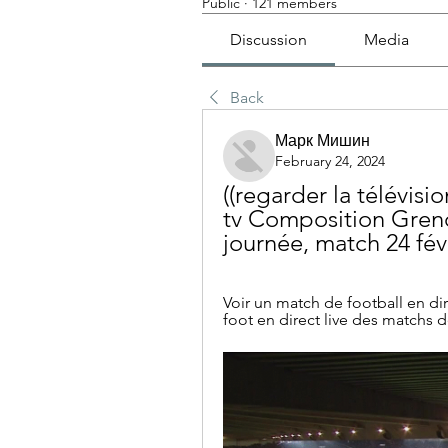
Public
·
121 members
Discussion
Media
Back
Марк Мишин
February 24, 2024
((regarder la télévisi
tv Composition Greno
journée, match 24 fév
Voir un match de football en dir
foot en direct live des matchs 