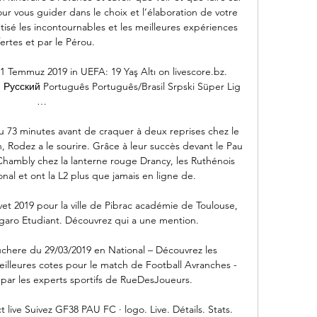
r vous guider dans le choix et l’élaboration de votre 
tisé les incontournables et les meilleures expériences 
fertes et par le Pérou.

1 Temmuz 2019 in UEFA: 19 Yaş Altı on livescore.bz. 
e Русский Português Português/Brasil Srpski Süper Lig 
…

 73 minutes avant de craquer à deux reprises chez le 
 Rodez a le sourire. Grâce à leur succès devant le Pau 
hambly chez la lanterne rouge Drancy, les Ruthénois 
nal et ont la L2 plus que jamais en ligne de.

vet 2019 pour la ville de Pibrac académie de Toulouse, 
igaro Etudiant. Découvrez qui a une mention.

chere du 29/03/2019 en National – Découvrez les 
meilleures cotes pour le match de Football Avranches - 
 par les experts sportifs de RueDesJoueurs.

live Suivez GF38 PAU FC · logo. Live. Détails. Stats. 