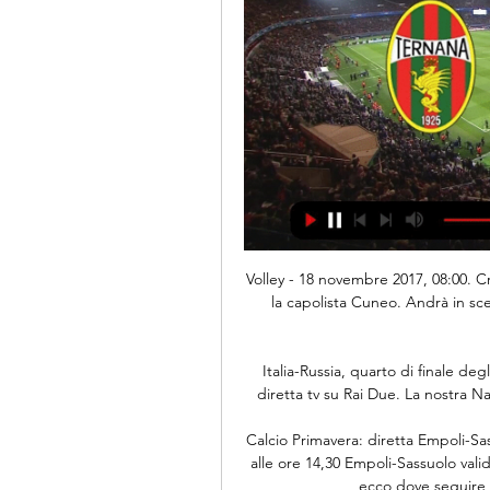
Volley - 18 novembre 2017, 08:00. Cresce l’attesa per il big match fra il Fenera Chieri ’76 e la capolista Cuneo. Andrà in scena domenica 19 (ore 17) al PalaFenera per la nona giornata dell’A2.

Italia-Russia, quarto di finale degli Europei 2019 di volley femminile, sarà trasmesso in diretta tv su Rai Due. La nostra Nazionale torna dunque sulle reti generaliste dopo che

Calcio Primavera: diretta Empoli-Sassuolo. 10/03/2017 Luca Landoni Sport 0. Si gioca oggi alle ore 14,30 Empoli-Sassuolo valida come recupero del Campionato Primavera 2016-17: ecco dove seguire in diretta live e in streaming la partita.

Milano, 8 mar. - (AdnKronos) - Una fiche da oltre 10 miliardi di euro per rafforzare e velocizzare la linea traffico merci da est a ovest,. Cioè quei paesi che a sinistra e destra di Svizzera e Italia per mancanza di offerta o convenienza e per l'aumento dei traffici vedono ancora forte il …

PREMIER LEAGUE EVERTON TOTTENHAM – Sfida interessantissima al Goodison Park di Liverpool tra l’Everton ed il lanciatissimo Tottenham. L’Everton sta disputando una pessima stagione, clamorosamente al di sotto delle aspettative, e nonostante alcune discrete prestazioni, è mancata la

Distanza tra Brescia e Benevento km in auto (macchina, bus, moto) e in aereo (linea d'aria), quante ore di macchina e durata volo. Percorso sulla mappa, calcolo percorso, consumo e costi del carburante da Brescia a Benevento

Confrontare le quote Francia Slovacchia del 09/07/2018 disponibili sui siti di scommesse per scommettere alla miglior quota e seguire la partita in diretta.

Orari Autobus Extraurbani Porto Sant'Elpidio Bologna Express Linea Ascoli Piceno - S. Benedetto d. T. - Civitanova M. - Aeroporto Ancona Falconara - Rimini - Aeroporto Forlì - Aeroporto Bologna, Orari Autobus Extraurbani Porto Sant'Elpidio CONSORZIO PRIMA LINEE LINEA MARCHE-ROMA / APT FIUMICINO (DA TOLENTINO): TOLENTINO-SFORZACOSTA-MACERATA.

A tuttomercato su RMC Sport. In diretta dalle 17.00, la trasmissione a cura della redazione di Tuttomercatoweb.com fino alle 20.00 per tutti gli aggiornamenti di calciomercato fino alla chiusura ufficiale di questa sessione di calciomercato! I vostri whatsapp al 3318200213 con le vostre domande sul

22 commenti a “i meteorismi di lorenzo fava / lo svedese lofquist: di lui si ricorderanno solo i biondi capelli e l’unico gol d’autore in italia con la maglia del gubbio”

BULGARIA-ITALIA IN VIDEO STREAMING Per seguire la partita tra Bulgaria e Italia valida per le qualificazioni agli Europei del 2016 (quinta giornata del gruppo H) l’unica possibilità è la diretta in esclusiva su Raiuno e Raiuno HD.

Calcio Lecco in diretta Ternana 3 ore fa — Ternana Calcio — Calcio Lecco in diretta Ternana — Calcio Lecco 1912 - Sport Live Streaming 24/02/2024 Diretta TV 17 dic 2023 — Lecco ...

Roma - Porto è valevole per gli ottavi di finale della competizione Champions League2018/2019. La partita è in programma il giorno 12 febbraio alle ore 21:00 allo stadio Olimpico di Roma. Arbitro di Roma - Porto è Danny Makkelie (Olanda). Dove vedere Roma-Porto Roma-Porto si …

Serie B, il calendario e le partite della ventiseiesima giornata 1 giorno fa — TERNANA-LECCO, in diretta su Sky Sport 253 e in streaming su NOW. telecronaca Nicolò Ramella, diretta gol Calogero Destro. DOMENICA 25 ...

Non tiriamola per le lunghe: c’è chi avvelena Inter-Juventus, da diversi anni a questa parte. Il pensiero mi è venuto quando alcuni giorni fa un tifoso nerazzurro mi ha redarguito in privato perché, riassumendo, “hai un seguito e alimenti veleni con questi post”.

Notizie di Lecco e Sondrio - Calcio Live 17 ore fa — La Provincia Unica TV. Logo. Icon facebook; Icon instagram. Cerca TERNANA-LECCO DIRETTA WEB SABATO 24 ORE 16,15. Lecco falcidiato dall ...

Diretta/ Lecco Ternana (risultato finale 2-3): Raimondo 17 dic 2023 — Diretta Lecco Ternana streaming video e tv, quote e risultato live della sfida valida per la 17^ giornata di Serie B (17 dicembre 2023)

Terna