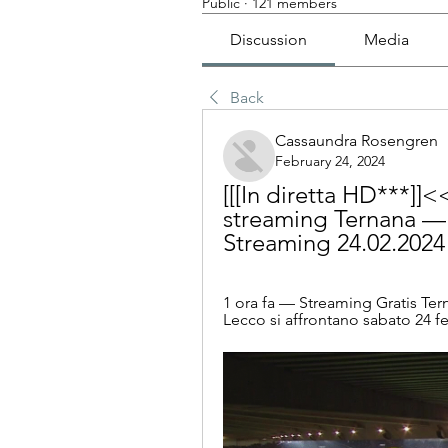
Public
·
121 members
Discussion
Media
Back
Cassaundra Rosengren
February 24, 2024
[[[In diretta HD***]]<
streaming Ternana — C
Streaming 24.02.2024
1 ora fa — Streaming Gratis Terna
Lecco si affrontano sabato 24 fe