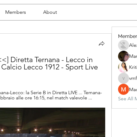
Members
About
Member
Ale
Mar
<<] Diretta Ternana - Lecco in 
alcio Lecco 1912 - Sport Live 
Krit
vrn
vrnf9pv
Mad
na-Lecco: la Serie B in Diretta LIVE ... Ternana-
bbraio alle ore 16:15, nel match valevole ...
See All 