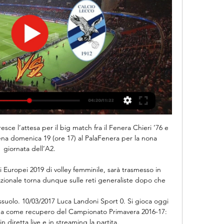
na - Lecco: diretta live Serie B Calcio 24/02/2024 Segui la diretta live di Ternana - Lecco con aggiornamenti in tempo reale. Vivi l'emozione della Serie B Calcio su gazzetta.it.

Attraverso una nota ufficiale, l'Albinoleffe comunica di aver acquisito le prestazione sportive del giocatore Marco Augusto Romizi, centrocampista classe '90 nell'ultima stagione nelle fila del vecchio Vicenza.

Per chi si fosse persa la trasmissione in diretta su Rai 1. ;-) Jump to. Sections of this page. Accessibility Help. Press alt + / to open this menu. Facebook. Email or Phone: Password: Forgot account? Sign Up. See more of Pasticceria Savia Catania on Facebook. Log In. or. Create New Account. See more of Pasticceria Savia Catania on Facebook.

Come vedere Inter-Juventus in diretta TV e streaming. Inter-Juventus, in programma alle 13:30 a Nanchino, in Cina, si potrà vedere gratuitamente in diretta su Sportitalia (canale 60 del digitale terrestre), emittente in possesso dei diritti di trasmissione di tutte le …

Confrontare le quote Odds BK 2 Bærum del 13/10/2019 disponibili sui siti di scommesse per scommettere alla miglior quota e seguire la partita in diretta.

Amici di Sportflash24, amici del grande tennis, benvenuti a DIRETTA SLAM. Oggi a New York, sui campi in cemento di Flushing Meadows, è in programma, a partire dalle ore 18.50 italiane, la dodicesima giornata dello US Open 2013, quarta e ultima prova stagionale dei cosiddetti tornei dello Slam.

Linee Urbane a Vicenza. Home. Trasporti a Vicenza. LINEE SERVIZIO URBANO SVT - Società Vicentina Trasporti a VICENZA. Linea 1 ZONA POMARI → CENTRO → STANGA → TORRI DI QUARTESOLO → LERINO → BERTESINA; Linea 2 STAZIONE FS → VIA LAGO DI FOGLIANO → POLEGGE; Linea 3 AUTOSTAZIONE SVT.

Risultati Serie B 2023/2024 in diretta, Calcio Italia - Diretta.it 6 giorni fa — 16. Ternana. 25671230:34-425 ? V. N. P. P. V. 17. Spezia. 25 20. Lecco. 25551527:49-2220 ? P. P. P. P. P. Promozione - Serie A.

La ricorderemo come un'eccezionale annata, peraltro preceduta da una già ottima. Nel 2018 gli italiani si presero sei titoli Masters 250 con Fabio Fognini (3), Marco Cecchinato (2) e Matteo Berrettini. In più, il palermitano raggiunse la semifinale del Roland Garros dopo aver eliminato Novak

Europeo U20 Il programma della 2° fase: l'Italia parte contro la Serbia. Europeo U20 Il programma della 2° fase: l'Italia parte contro la Serbia

Partita Ternana Calcio-Calcio Lecco in diretta Cronaca Lecco 4 ore fa — 15 dic 2023 — Giornata 17 di Serie BKT: il Lecco affronta la Ternana nel prossimo turno. Ultime notizie e link streaming.

Streaming Gratis Ternana-Lecco: la Serie B in Diretta LIVE 1 ora fa — Streaming Gratis Ternana-Lecco: la Serie B in Diretta LIVE Ternana-Lecco si affrontano sabato 24 febbraio alle ore 16:15, nel match valevole ...

Ternana-Lecco, le probabili formazioni e dove vederla 2 giorni fa — La gara – in programma sabato 24 febbraio alle 16.15– sarà visibile in diretta tv su Sky Sport Calcio. In live streaming la partita sarà ...

ARBITRI: SAMPDORIA-JUVENTUS AFFIDATA A NASCA DI BARI È Luigi Nasca di l’arbitro designato a dirigere Sampdoria-Juventus, in programma domenica 26 maggio allo stadio “Luigi Ferraris” di Genova e valida quale 38.a giornata della Serie A TIM 2018/19.

Questo sito utilizza cookie tecnici e di terze parti (inclusi cookie di profilazione) per migliorare la tua esperienza di navigazione e fornirti un servizio in linea con le tue preferenze. Se vuoi saperne di più o negare il consenso a tutti o ad alcuni di questi cookie clicca qui.

Coppa Italia Primavera, Cronaca della partita Virtus Entella U19 v teamAway 6 aprile 2017. inclusi tutti i goal e tutte le azioni. Dì la tua nei commenti.

Ternana - Lecco (Serie B): la cronaca in diretta del match Segui la cronaca in diretta del match Ternana - Lecco del 24/2/2024 su Corriere.it. Aggiornamenti live, gol e azioni clou.

Webcam Bologna (BO): immagini in diretta dalla nuova webcam ad alta risoluzione di Bolognameteo con puntamento WNW verso il centro della città, sullo sfondo le Due Torri e la Basilica di San Petronio. Sotto altre immagini dalle webcam nel comune di Bologna per il …

Milano con gli occhi di Leonardo Ideata e realizzata da Fondazione Bracco e Accademia Teatro alla Scala, martedì 9 luglio si inaugura la mostra fotografica “Milano con gli occhi di Leonardo” negli spazi del Centro Diagnostico Italiano. Scopri di più

Dalle ore 15.00 potrete qui seguire il risultato di Gela-Palmese, valida per il campionato di serie D girone I. CLICCA QUI PER I RISULTATI IN DIRETTA DEL GIRONE I – SERIE D Gela-Palmese 0-0 (finale) Marcatori: - CLICCA QUI PER AGGIORNARE LA DIRETTA

Città della Pieve sarà tutta davanti alla TV perché nella gara di domenica (ore 15:00 in diretta su Sky) Chievo-Genoa, ci sarà l'esordio per l'arbitro Manuel Volpi in serie A. Classe '88, Manuel ha fatto la trafila delle giovanili nella Pievese, insieme tra gli altri a Cacciamano, …

Ternana — Calcio Lecco 1912 - Sport Live Streaming 14 ore fa — Calcio. Italia. Serie B. Guardare Live Streaming della partita Ternana — Calcio Lecco 1912 • Inizia il 15:15 GMT, 24.02.2024 • Gratis e senza registrazione.

Ampio spazio della puntata d Mattino Cinque in onda oggi 16 maggio 2019, dedicato al caso “Pamela Prati”. In puntata sono stati mostrati molti spezzoni di Live-Non è la d’Urso e Federica Panicucci ha lasciato spazio ai suoi opinionisti per commentare …

Sarà una tra il Debreceni VSC e l’FK Kukësi l’avversaria della Roma al secondo turno preliminare di Europa League. Alla presenza di Tempestilli i giallorossi sono stati sorteggiati a Nyon contro la vincente del primo turno (andata 11 luglio, ritorno 18 luglio) tra il …

Visualizza il profilo professionale di Cristina Maria Roccella su LinkedIn. LinkedIn è la rete professionale più grande al mondo utilizzata dai professionisti come Cristina Maria Roccella per trovare collegamenti che possano segnalare candidati, esperti e business partner.

Gli alleati, dopo aver risalito l’Italia Meridionale, restarono blocca