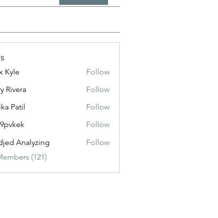
s
x Kyle
Follow
y Rivera
Follow
ika Patil
Follow
f9pvkek
Follow
kek
jed Analyzing
Follow
Members (121)