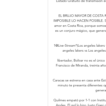
Listado Gratuito de transmisión e
EL BRUJO MAYOR DE COSTA R
IMPOSIBLE LO HACEN POSIBLE. Somo
amor en Costa Rica, porque somos 
es un conjuro mágico, que genera
1@Live-Stream*)Los angeles lakers 
angeles lakers vs Los angeles
libertador, Bolívar no es el único
Francisco de Miranda, treinta año
Caracas se estrena en casa ante Est
minuto te presenta diferentes o
generar
Quilmes empató por 1-1 con Instit
Andes. El gol lo hizo Justo Giani