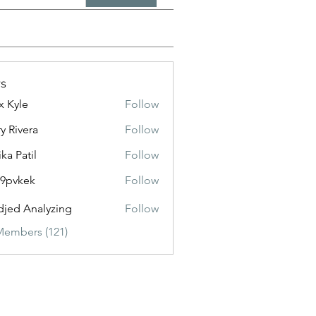
s
x Kyle
Follow
y Rivera
Follow
ika Patil
Follow
f9pvkek
Follow
kek
jed Analyzing
Follow
Members (121)