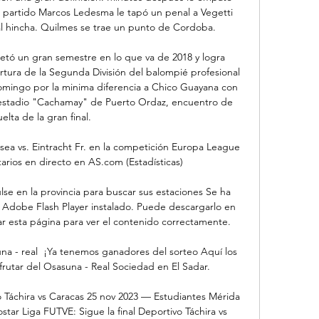
 partido Marcos Ledesma le tapó un penal a Vegetti 
 al hincha. Quilmes se trae un punto de Cordoba.

etó un gran semestre en lo que va de 2018 y logra 
ura de la Segunda División del balompié profesional 
omingo por la minima diferencia a Chico Guayana con 
 estadio "Cachamay" de Puerto Ordaz, encuentro de 
uelta de la gran final.

sea vs. Eintracht Fr. en la competición Europa League 
rios en directo en AS.com (Estadísticas)

lse en la provincia para buscar sus estaciones Se ha 
 Adobe Flash Player instalado. Puede descargarlo en 
 esta página para ver el contenido correctamente.

na - real ﻿ ¡Ya tenemos ganadores del sorteo Aquí los 
rutar del Osasuna - Real Sociedad en El Sadar.

o Táchira vs Caracas 25 nov 2023 — Estudiantes Mérida 
ostar Liga FUTVE: Sigue la final Deportivo Táchira vs 