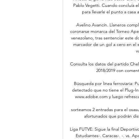
Pablo Vegetti. Cuando concluía el
para llevarle el punto a casa
Avelino Avancín. Llaneros compl
coronarse monarca del Torneo Apert
venezolano, tras sentenciar este d
marcador de un gol a cero en el
v
Consulta los datos del partido Chel
2018/2019 con comenta
Búsqueda por línea ferroviaria: Pu
detectado que no tiene el Plug-In
www.adobe.com y luego refrescar
sorteamos 2 entradas para el osasu
afortunados que podrán disf
Liga FUTVE: Sigue la final Deportiv
Estudiantes-. Caracas-. -. vs. Ap