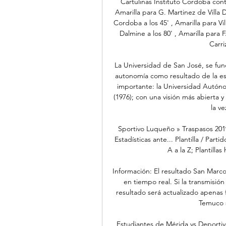
Cartulinas Instituto Cordoba contr
Amarilla para G. Martinez de Villa Da
Cordoba a los 45' , Amarilla para Vil
Dalmine a los 80' , Amarilla para F
Carri
La Universidad de San José, se fun
autonomía como resultado de la esc
importante: la Universidad Autón
(1976); con una visión más abierta y
la ve
Sportivo Luqueño » Traspasos 2019
Estadísticas ante... Plantilla / Par
A a la Z; Plantillas
Información: El resultado San Marc
en tiempo real. Si la transmisión
resultado será actualizado apenas f
Temuco s
Estudiantes de Mérida vs Deporti