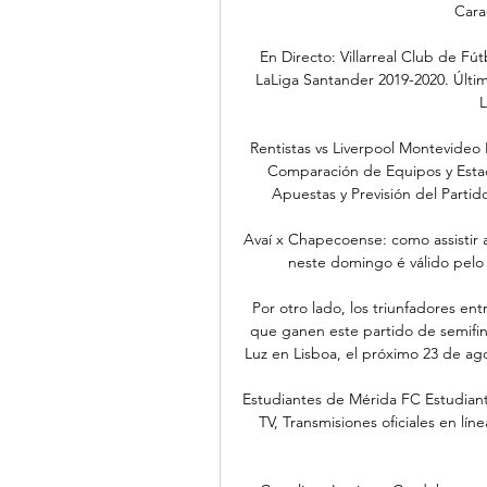
Cara
En Directo: Villarreal Club de F
LaLiga Santander 2019-2020. Última
L
Rentistas vs Liverpool Montevideo 
Comparación de Equipos y Estadí
Apuestas y Previsión del Partid
Avaí x Chapecoense: como assistir a
neste domingo é válido pelo
Por otro lado, los triunfadores en
que ganen este partido de semifina
Luz en Lisboa, el próximo 23 de a
Estudiantes de Mérida FC Estudiant
TV, Transmisiones oficiales en lín