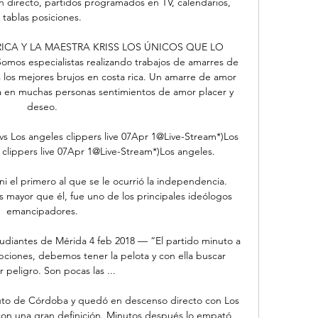
n directo, partidos programados en TV, calendarios, 
tablas posiciones.

ICA Y LA MAESTRA KRISS LOS ÚNICOS QUE LO 
s especialistas realizando trabajos de amarres de 
los mejores brujos en costa rica. Un amarre de amor 
 en muchas personas sentimientos de amor placer y 
deseo.

vs Los angeles clippers live 07Apr 1@Live-Stream*)Los 
 clippers live 07Apr 1@Live-Stream*)Los angeles.

 ni el primero al que se le ocurrió la independencia. 
s mayor que él, fue uno de los principales ideólogos 
emancipadores.

udiantes de Mérida 4 feb 2018 — “El partido minuto a 
pciones, debemos tener la pelota y con ella buscar 
 peligro. Son pocas las ...

uto de Córdoba y quedó en descenso directo con Los 
 con una gran definición. Minutos después lo empató 