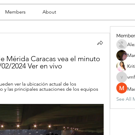
Members
About
Member
Ale
Mar
e Mérida Caracas vea el minuto 
02/2024 Ver en vivo
Krit
vrn
vrnf9pv
eden ver la ubicación actual de los 
y las principales actuaciones de los equipos 
Mad
See All 