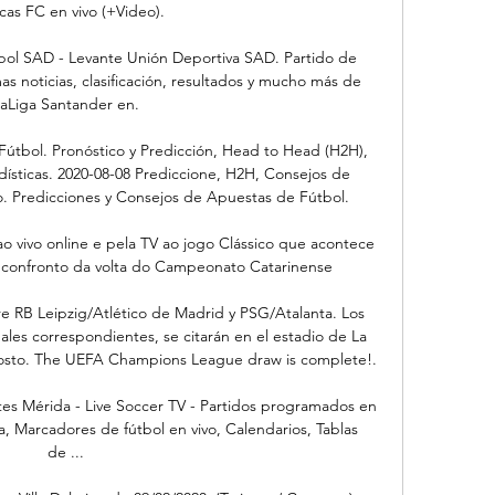
cas FC en vivo (+Video).

útbol SAD - Levante Unión Deportiva SAD. Partido de 
s noticias, clasificación, resultados y mucho más de 
aLiga Santander en.

Fútbol. Pronóstico y Predicción, Head to Head (H2H), 
sticas. 2020-08-08 Prediccione, H2H, Consejos de 
o. Predicciones y Consejos de Apuestas de Fútbol.

o vivo online e pela TV ao jogo Clássico que acontece 
 confronto da volta do Campeonato Catarinense

tre RB Leipzig/Atlético de Madrid y PSG/Atalanta. Los 
les correspondientes, se citarán en el estadio de La 
gosto. The UEFA Champions League draw is complete!.

es Mérida - Live Soccer TV - Partidos programados en 
ea, Marcadores de fútbol en vivo, Calendarios, Tablas 
de ...
