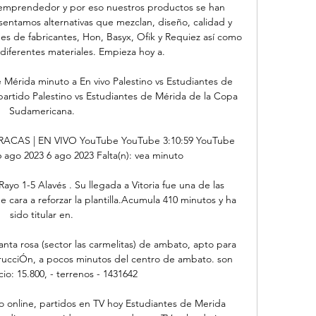
mprendedor y por eso nuestros productos se han 
sentamos alternativas que mezclan, diseño, calidad y 
es de fabricantes, Hon, Basyx, Ofik y Requiez así como 
diferentes materiales. Empieza hoy a.

e Mérida minuto a En vivo Palestino vs Estudiantes de 
partido Palestino vs Estudiantes de Mérida de la Copa 
Sudamericana.

CAS | EN VIVO YouTube YouTube 3:10:59 YouTube 
o 2023 6 ago 2023 Falta(n): vea minuto

ayo 1-5 Alavés . Su llegada a Vitoria fue una de las 
cara a reforzar la plantilla.Acumula 410 minutos y ha 
sido titular en.

ta rosa (sector las carmelitas) de ambato, apto para 
trucciÓn, a pocos minutos del centro de ambato. son 
io: 15.800, - terrenos - 1431642

 online, partidos en TV hoy Estudiantes de Merida 