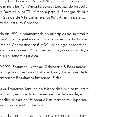
a Villa Dalmine de 09/02/2020: (Tarjetas / Cartones): 
lmine a los 43' , Amarilla para J. Endrizzi de Instituto 
la Dalmine a los 73' , Amarilla para N. Banegas de Villa 
. Recalde de Villa Dalmine a los 86' , Amarilla para C. 
zo de Instituto Cordoba.

dó en 1990, fundamentada en principios de libertad y 
isió n, e n aquel moment o, d el colegio afiliado más 
oma de Centroamérica (UACA), el colegio académico 
 de mayor proyección a nivel nacional, consolidando, a 
z, su autonomía jurídica.

/2020. Resumen; Noticias; Calendario & Resultados; 
tidos jugados; Traspasos; Entrenadores; Jugadores de la 
 históricas; Resultados históricos; Ficha

os vs. Deportes Temuco de Fútbol de Chile se muestra 
 en vivo y en directo no se encuentra disponible, el 
inalice el partido. El horario San Marcos vs. Deportes 
e muestra en tu hora local.

vo Táchira POS POSICIÓN, CLUB, PJ, PG, PE, PP, GD, 