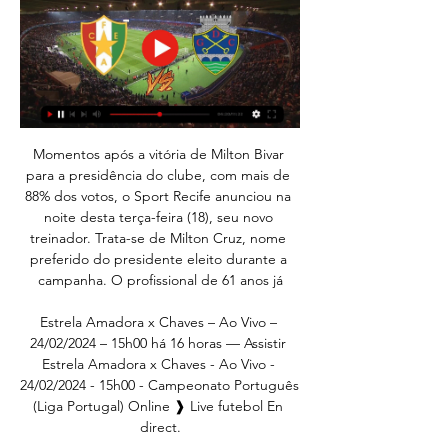
Momentos após a vitória de Milton Bivar para a presidência do clube, com mais de 88% dos votos, o Sport Recife anunciou na noite desta terça-feira (18), seu novo treinador. Trata-se de Milton Cruz, nome preferido do presidente eleito durante a campanha. O profissional de 61 anos já

Estrela Amadora x Chaves – Ao Vivo – 24/02/2024 – 15h00 há 16 horas — Assistir Estrela Amadora x Chaves - Ao Vivo - 24/02/2024 - 15h00 - Campeonato Português (Liga Portugal) Online ❱ Live futebol En direct.

O Expresso Princesa dos Campos apresentou, na manhã desta segunda-feira em sua sede, 10 novos ônibus. Entre os veículos apresentados, cinco deles são double deck (dois pisos), que entrarão em operação já nesta quarta-feira (01), e fazem parte da renovação anual da frota da empresa.

Nesta quarta-feira (13), às 20h (horário de Brasília), o Linense recebe a Portuguesa no Estádio Municipal Gilberto Siqueira Lopes, o Gilbertão. A partida é válida pela 7ª rodada do Campeonato Paulista da Série A2. O Elefante vem de grande virada contra o Taubaté, e …

Sábado tem avaliação técnica do Grêmio em Ibirama Atividade será realizada no campo do Guarani, no bairro Dalbérgia 30/10/2014 A Agência Futebol organizará avaliação técnica do Grêmio FBPA (Grêmio de Porto Alegre) neste sábado (1º/11), a partir das 8h30 na …

As campanhas de Ponte Preta e São Bernardo no Campeonato Paulista deixavam a entender que, no confronto direto, a Macaca passaria facilmente. Um engano do tamanho do Moisés Lucarelli. Apesar da irregularidade, o Bernô trouxe dificuldades ao …

JOGO Estrela Da Amadora x Arouca – 28-12-2023 Ao vivo 28/12/2023 — Assistir Estrela da Amadora x Arouca ao vivo pelo Primeira Liga hoje dia 28-12-2023, assista agora Estrela da Amadora e Arouca sem travar em HD ...

Faça parte da nossa Lista de Transmissão do Telegram, receba dicas e participe de promoções exclusivas e eventos da Clínica. Telegram - Clique Aqui. NOSSA LOCALIZAÇÃO. Rua Dr. Ramos de Azevedo, 159 Sala 2004 - Centro Guarulhos - SP. 2087-3962. 11 98790-2620. HORÁRIO DE ATENDIMENTO. Nosso horário de atendimento é de segunda à sexta.

João Carlos Marinho João Carlos Marinho nasceu no Rio de Janeiro em 25 de setembro de 1935, mudando-se logo para Santos, onde cursou o primário no Ateneu Progresso Brasileiro. Fez o ginasial em São Paulo no Colégio Mackenzie, mudando-se depois para Lausanne, na Suíça, onde cursou o colegial e obteve o diploma da Maturité Fédérale Suiça.

Credenciamento Corinthians x Sport Recife (16/09) – Arena Corinthians. 12 de setembro de 2018 Notícias. Caro jornalista, Está aberto o credenciamento dos profissionais de imprensa para a partida entre Corinthians x Sport, no próximo dia 16/09 (domingo), 19h, na Arena Corinthians.. O acesso ao sistema de credenciamento é pelo site.

Assistir Estrela Amadora x GD Chaves Ao Vivo - 24/02/2024 há 9 horas — Agora que você sabe tudo sobre a transmissão ao vivo para Estrela Amadora x GD Chaves, escolha a opção que melhor lhe atende. Caso não encontre ...

1 evento ao vivo. Brasileiro Série B - Estádio Independência - 17/08/2019.. América Mineiro 1, Cuiabá 0. Júnior Viçosa (América Mineiro) finalização com o pé direito do lado esquerdo da pequena área para o centro do gol. Assistência de Leandro Silva com um cruzamento.

A Federação Paulista de Futebol (FPF) não divulgou de forma oficial os clubes, bem como os grupos do Campeonato Paulista da Segunda Divisão – categoria sub-23. A competição vai começar no dia 8 de abril e reunirá 38 agremiações. No Conselho Arbitral realizado na tarde da última terça-feira, os dirigentes do União e do Atlético […]

Ponte Preta tem três reforços para duelo contra o Vitória - Varela Notícias - Conectado aos Baianos Portal de Notícias de Salvador Bahia Brasil que oferece informação precisa e de qualidade sobre os assuntos mais relevantes do Estado. Tudo sobre política, polícia, esportes, social, entretenimento e variedade você encontra aqui.

Cada vez mais, a média de público torna-se preponderante na análise sobre o tamanho do clube. De curiosidade no passado a acompanhamento rodada a rodada hoje em dia. Afinal, o número está atrelado à audiência, o fator de maior influência na receita do futebol brasileiro.

assistir Estrela Amadora e Chaves ao vivo há 7 horas — Estrela Amadora vs. Chaves. bet365. Transmissão ao vivo. Cadastre-se aqui; Assista agora ao vivo sem anúncios! Transmissão ao vivo legal ...

GD Chaves Próximo JogoEstrela da Amadora vs GD Chaves/Fevereiro 24, 2024/Estádio José Gomes O Grupo Desportivo de Chaves e a respetiva SAD lamentam profundamente o ...

Paróquia: Orago: Arciprestado, Ouvidoria e Vigararia: Diocese: Página: Abação São Cristóvão: Guimarães e Vizela: Braga: 189: Abação São Tomé: Guimarães e.

Hotel situado na zona rural de Olhão a 12 Km de Faro. O local ideal para disfrutar da tranquilidade da natureza sem perder a proximidade com a praia.

Em busca de uma nova vitória em casa, a Ponte preta enfrenta o São Bernardo na noite deste domingo, a partir das 18h30 no Majestoso. O técnico Guto Ferreira espera uma partida disputada, mas acredita em vitória e clama a torcida para apoiar o time nas arquibancadas.

Flamengo e Santos duelam pela "final antecipada" do Brasileirão, e uma vitória deixa ambas as equipes na liderança do campeonato. Pelo lado do Flamengo, o momento não poderia ser melhor. Líder e com 5 vitórias consecutivas, a equipe comandada pelo técnico Jorge Jesus vive o seu melhor momento na temporada, e pode coroar isso caso vença a equipe do Santos neste fim de semana.

O Olhanense, da II Liga de futebol, empatou hoje (1-1) com o Louletano, do Campeonato de Portugal, em jogo particular disputado no Estádio Algarve, à porta fechada. Segundo divulgou o clube da II Liga, Doudou Mangni foi o autor do golo do Olhanense, respondendo ao tento inicial de Youssouf Sow

Resultado Benfica Chaves em directo: descubra as estatísticas de Benfica Chaves, jogo do 25 February 2019 e siga o resultado ao vivo!. SOSapuestas é uma fonte inesgotável de informação para as suas apostas e um local de encontro para viver todos os jogos em directo e encontrar as melhores quotas!

Em 25/08/2017 às 12h56. Mesmo fora, Pessanha exige que America se imponha diante do Barra da Tijuca Equipe rubra precisa da vitória para seguir com chances de acesso na Série B1

Novotel Rio de Janeiro Barra da Tijuca: Ótimo custo x Benefício - Veja 795 dicas e avaliações dos hóspedes, 628 fotos e encontre promoções para Novotel Rio de Janeiro Barra da Tijuca, no TripAdvisor.

Vai começar o returno do Grupo 4 para o Falcão e o Moleque Travesso, que no turno ficaram fora do G4. No Gigante da Vila Industrial, neste domingo (2/9), às 10 horas, com a folga do Ituano, a vitória é fundamental para as pretensões de classificação

Conectado na mesma emoção, orgulhosamente saudamos todos os atletas que passaram pelas fileiras do São José Futebol Clube fundado em primeiro de março de 1954, um grupo de esportistas abnegados, deixaram um legado forte no esporte amador na então chamada Vila São José, exatamente 568 atletas desfilaram com muito amor pelos mais variados.

O técnico Zé Ricardo pode ter um importante reforço para escalar o Flamengo diante do Santos, quarta-feira, em casa, pela ida das quartas de final da Copa do Brasil. O zagueiro Rév

Uma das provas mais tradicionais do calendário nacional, o Triathlon Internacional de Santos entra em uma nova fase em 2020. A partir do ano que vem, a prova, que já está com as inscrições abertas, faz parte do portfólio da Norte Marketing Esportivo, maior empresa de marketing esportivo da

PONTE E GUARANI VENCEM. A Ponte Preta também conquistou três pontos ao vencer o Amparo por 3 a 0 no Grupo 5, que ainda contou com goleadas de 6 a 0 do Red Bull Brasil sobre o Jaguariúna e de 7 a 1 do Bragantino diante da Itapirense.

Jacarés estão sendo mortos pela ação de pescadores e caçadores ilegais.. Virada Sustentável Rio 2019 leva muita cultura,. Região do Santo Cristo, no Porto Maravilha, vive boom de novos negócios. Unimed-Rio traz 400 funcionários para o edifício Novocais >> LEIA MAIS.

O Bragantino entra em campo nesta segunda-feira pela segunda rodada do Campeonato Paulista. O time de Bragança Paulista estreou com vitória por 2 a 0 sobre o Botafogo de Ribeirão Preto…

O delay em transmissão ao vivo de uma rádio é um problema que pode ser desconfortável e pouco atrativo para os ouvintes, principalmente em um mundo imediatista e apressado como o nosso. Nesse sentido, saiba que nem tudo está perdido. Esse incômodo pode ser facilmente eliminado.

jogos CF Estrela da Amadora ao vivo, tabela, resultados O Live Centre em Flashscore.com.br (disponível para as maiores ligas de futebol) fornece estatísticas detalhadas (posse de bola, chutes a gol/fora, faltas, ...

Estrela Amadora x Chaves ao vivo assistir Chaves x Estrela d há 7 horas — everybody. [HD AO VIVO] assistir CF Estrela Amadora SAD e GD Chaves ao há 3 horas — [HD AO VIVO] assistir CF Estrela Amadora SAD e GD Chaves ao ...

JOGO Estrela Da Amadora x Boavista – 10-12-2023 Ao vivo e 10/12/2023 — CF Estrela Amadora SAD 3 - 2 SL Benfica B. 23-07-2023 Portimonense 3 Junte-se a nós no Canais Play e desfrute de uma experiência única de ...

Bioartista vem ao Brasil e conta como transforma ciência em obra de arte Joe Davis é metade cientista,. na fotossíntese, rumo ao espaço profundo em uma mensagem de rádio, transmitida do radiotelescópio de Arecibo, em Porto Rico.. tudo está intrinsecamente conectado a todo o resto.

Estrela Amadora x Chaves ao vivo assistir tv Assistir Arouca há 9 horas — CF Estrela Amadora SAD e GD Chaves ao vivo Veja onde há 2 horas — Estrela Amadora x Chaves » Placar ao vivo, Palpites, O GD Chaves não ...

Entre em nosso site e escolha uma ou mais opções de. AQUI no Instituto Embelleze Jabaquara, a gente te mostra que é possivel e FAZ acontecer pra você!! VEM! ESTAMOS TE. dos Departamentos de Gastroenterologia das Faculdades de Medicina da Universidade de São Paulo e da Universitat de Barcelona . Polo Unyleya Alagoinh