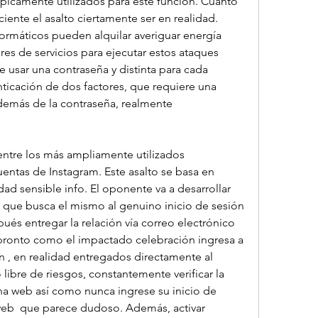
icamente utilizados para este función. Cuanto 
ciente el asalto ciertamente ser en realidad. 
formáticos pueden alquilar averiguar energía 
s de servicios para ejecutar estos ataques
e usar una contraseña y distinta para cada 
ticación de dos factores, que requiere una 
demás de la contraseña, realmente 
ntre los más ampliamente utilizados  
ntas de Instagram. Este asalto se basa en 
dad sensible info. El oponente va a desarrollar 
a que busca el mismo al genuino inicio de sesión 
és entregar la relación vía correo electrónico 
n pronto como el impactado celebración ingresa a 
 , en realidad entregados directamente al 
 libre de riesgos, constantemente verificar la 
na web así como nunca ingrese su inicio de 
web  que parece dudoso. Además, activar 