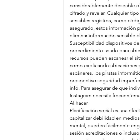
considerablemente deseable obje
cifrado y revelar  Cualquier tip
sensibles registros, como códig
asegurado, estos información p
eliminar información sensible de
Susceptibilidad dispositivos d
procedimiento usado para ubicar
recursos pueden escanear el sit
como explicando ubicaciones par
escáneres, los piratas informát
prospectivo seguridad imperfecc
info. Para asegurar de que indi
Instagram necesita frecuentemen
Al hacer 
Planificación social es una efec
capitalizar debilidad en medio
mental, pueden fácilmente engañ
sesión acreditaciones o incluso