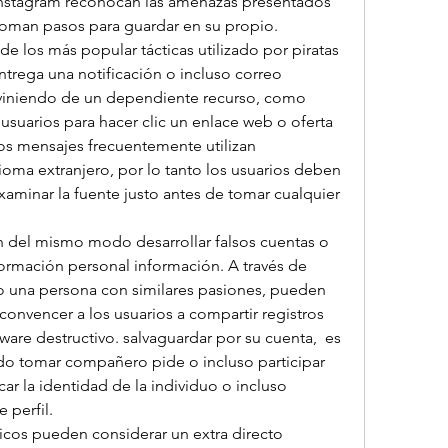
Instagram reconocan las amenazas presentados 
 toman pasos para guardar en su propio.
e los más popular tácticas utilizado por piratas 
rega una notificación o incluso correo 
 viniendo de un dependiente recurso, como 
usuarios para hacer clic un enlace web o oferta 
tos mensajes frecuentemente utilizan 
ma extranjero, por lo tanto los usuarios deben 
xaminar la fuente justo antes de tomar cualquier 
n del mismo modo desarrollar falsos cuentas o 
ormación personal información. A través de 
 una persona con similares pasiones, pueden 
convencer a los usuarios a compartir registros 
tware destructivo. salvaguardar por su cuenta,  es 
do tomar compañero pide o incluso participar 
ar la identidad de la individuo o incluso 
 perfil.
ticos pueden considerar un extra directo 