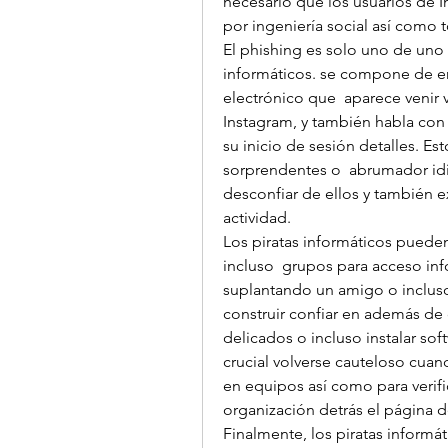
necesario que los usuarios de 
por ingeniería social así como
El phishing es solo uno de uno d
informáticos. se compone de ent
electrónico que  aparece venir
Instagram, y también habla con 
su inicio de sesión detalles. Es
sorprendentes o  abrumador idio
desconfiar de ellos y también e
actividad.
Los piratas informáticos puede
incluso  grupos para acceso inf
suplantando un amigo o incluso
construir confiar en además de 
delicados o incluso instalar sof
crucial volverse cauteloso cuan
en equipos así como para verific
organización detrás el página de
Finalmente, los piratas informá