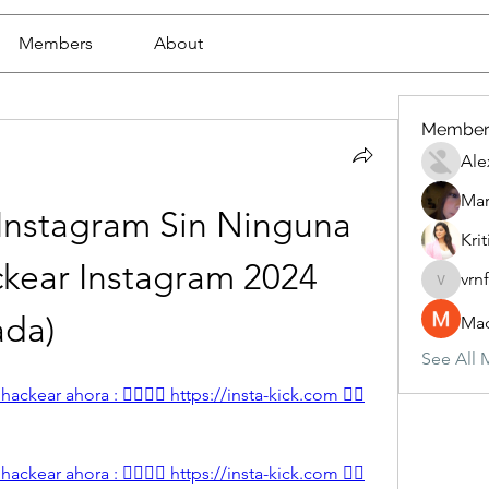
Members
About
Member
Ale
Mar
nstagram Sin Ninguna 
Krit
ckear Instagram 2024 
vrn
vrnf9pv
ada)
Mad
See All 
ckear ahora : 👉🏻👉🏻 https://insta-kick.com 👈🏻
ckear ahora : 👉🏻👉🏻 https://insta-kick.com 👈🏻