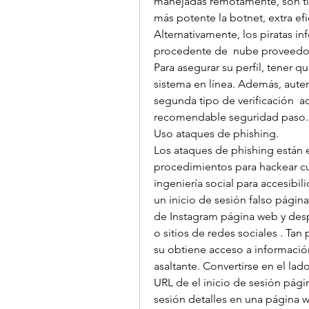
manejadas remotamente, son típ
más potente la botnet, extra efi
Alternativamente, los piratas in
procedente de  nube proveedore
Para asegurar su perfil, tener qu
sistema en línea. Además, auten
segunda tipo de verificación  a
recomendable seguridad paso.
Uso ataques de phishing.
Los ataques de phishing están e
procedimientos para hackear cue
ingeniería social para accesibili
un inicio de sesión falso págin
de Instagram página web y despu
o sitios de redes sociales . Ta
su obtiene acceso a información
asaltante. Convertirse en el lado
URL de el inicio de sesión pági
sesión detalles en una página 