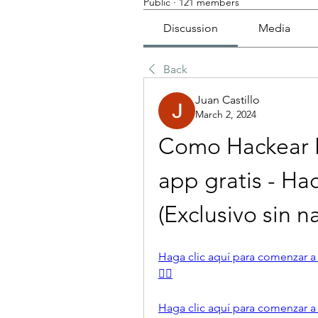
Public
·
121 members
Discussion
Media
Back
Juan Castillo
March 2, 2024
Como Hackear I
app gratis - Ha
(Exclusivo sin n
Haga clic aquí para comenzar a ha
👈🏻
Haga clic aquí para comenzar a ha