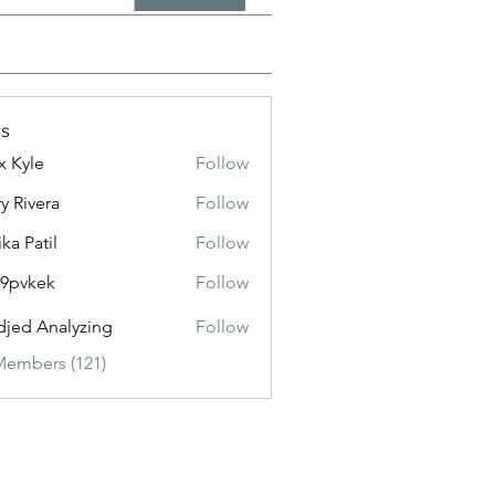
s
x Kyle
Follow
y Rivera
Follow
ika Patil
Follow
f9pvkek
Follow
kek
jed Analyzing
Follow
Members (121)